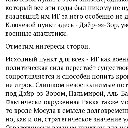
который все эти годы был никому не ну
владевший им ИГ за него особенно не д
Ключевой пункт здесь - Дэйр-эз-Зор, у
военные аналитики.
Отметим интересы сторон.
Исходный пункт для всех - ИГ как воен
политическая сила перестаёт существов
сопротивляется и способен попить кров
не игрок. Слишком невосполнимые пот
под Дэйр-эз-Зором, Пальмирой, Аль-Ба
Фактически окружённая Ракка также мо
то вроде Мосула в смысле долговремен
но, как и он, стратегическое значение у
Стратегически важным пунктом для нег