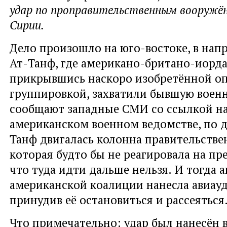
удар по проправительственным вооружё
Сирии.
Дело произошло на юго-востоке, в нап
Ат-Танф, где американо-британо-иорда
прикрывшись наскоро изобретённой о
группировкой, захватили бывшую военн
сообщают западные СМИ со ссылкой на
американском военном ведомстве, по д
Танф двигалась колонна правительстве
которая будто бы не реагировала на п
что туда идти дальше нельзя. И тогда 
американской коалиции нанесла авиауд
принудив её остановиться и рассеяться
Что примечательно: удар был нанесён 