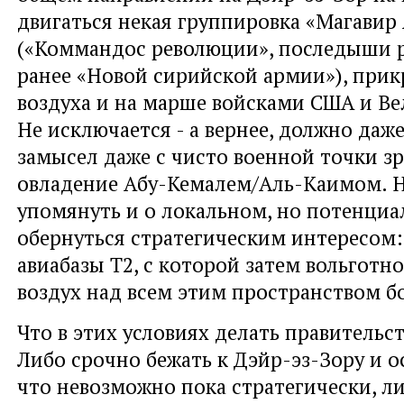
двигаться некая группировка «Магавир
(«Коммандос революции», последыши 
ранее «Новой сирийской армии»), прик
воздуха и на марше войсками США и В
Не исключается - а вернее, должно даж
замысел даже с чисто военной точки зр
овладение Абу-Кемалем/Аль-Каимом. Н
упомянуть и о локальном, но потенци
обернуться стратегическим интересом:
авиабазы Т2, с которой затем вольготн
воздух над всем этим пространством б
Что в этих условиях делать правитель
Либо срочно бежать к Дэйр-эз-Зору и о
что невозможно пока стратегически, ли