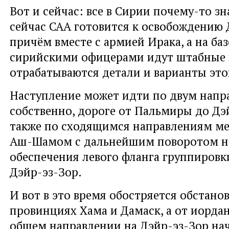
Вот и сейчас: все в Сирии почему-то зн
сейчас САА готовится к освобождению 
причём вместе с армией Ирака, а на ба
сирийскими офицерами идут штабные и
отрабатываются детали и варианты это
Наступление может идти по двум напр
собственно, дороге от Пальмиры до Дэй
также по сходящимся направлениям м
Аш-Шамом с дальнейшим поворотом на 
обеспечения левого фланга группировк
Дэйр-эз-Зор.
И вот в это время обостряется обстанов
провинциях Хама и Дамаск, а от иорда
общем направлении на Дэйр-эз-Зор на