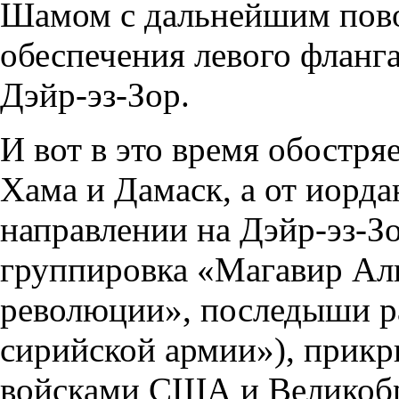
Шамом с дальнейшим пово
обеспечения левого фланг
Дэйр-эз-Зор.
И вот в это время обостря
Хама и Дамаск, а от иорд
направлении на Дэйр-эз-Зо
группировка «Магавир Ал
революции», последыши р
сирийской армии»), прикр
войсками США и Великобри