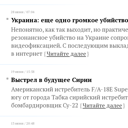
28 июня / 07:04
Украина: еще одно громкое убийств
Непонятно, как так выходит, но практич
резонансное убийство на Украине сопр
видеофиксацией. С последующим выкла
в интернет
{
Читайте далее
}
19 июня / 15:58
Выстрел в будущее Сирии
Американский истребитель F/A-18E Super
югу от города Табка сирийский истребит
бомбардировщик Су-22
{
Читайте далее
}
13 июня / 20:48