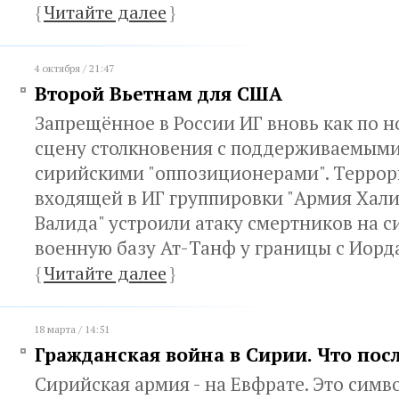
{
Читайте далее
}
4 октября / 21:47
Второй Вьетнам для США
Запрещённое в России ИГ вновь как по 
сцену столкновения с поддерживаемым
сирийскими "оппозиционерами". Террор
входящей в ИГ группировки "Армия Хали
Валида" устроили атаку смертников на 
военную базу Ат-Танф у границы с Иор
{
Читайте далее
}
18 марта / 14:51
Гражданская война в Сирии. Что пос
Сирийская армия - на Евфрате. Это симв