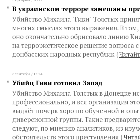
В украинском терроре замешаны пр
Убийство Михаила "Гиви" Толстых принят
многих смыслах этого выражения. В том,
оно окончательно обрисовало линию Кие
на террористическое решение вопроса 
донбасских народных республик
{
Читайт
2 сентября / 13:24
Убийц Гиви готовил Запад
Убийство Михаила Толстых в Донецке и
профессионально, и вся организация это
выдаёт почерк хорошо обученной и опы
диверсионной группы. Такие предварит
следуют, по мнению аналитиков, из изу
обстоятельств этого преступления
{
Чита