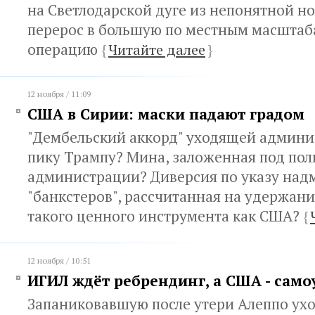
на Светлодарской дуге из непонятной н
перерос в большую по местным масштаб
операцию
{
Читайте далее
}
12 ноября / 11:09
США в Сирии: маски падают градом
"Дембельский аккорд" уходящей админ
пику Трампу? Мина, заложенная под по
администрации? Диверсия по указу на
"банкстеров", рассчитанная на удержани
такого ценного инструмента как США?
{
12 ноября / 10:51
ИГИЛ ждёт ребрендинг, а США - сам
Запаниковавшую после утери Алеппо у