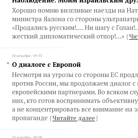
Наблюдение. Моим израильским дру
Хорошо помню визгливые наезды на Нат
министра Яалона со стороны ультрапатр
«Продались русским!.... Ни шагу с Голан!.
жесткий дипломатический отпор!...»
{
Чи
18 декабря / 09:35
О диалоге с Европой
Несмотря на угрозы со стороны ЕС прод
против России, мы продолжаем диалог 
европейскими партнерами. Во всяком слу
них, кто готов воспринимать объектив
а не концентрировать все внимание на 
пропаганде
{
Читайте далее
}
18 декабря / 09:08