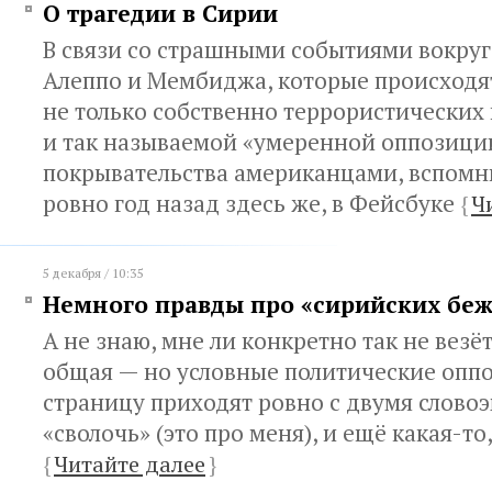
О трагедии в Сирии
В связи со страшными событиями вокруг
Алеппо и Мембиджа, которые происходят
не только собственно террористических 
и так называемой «умеренной оппозиции
покрывательства американцами, вспомни
ровно год назад здесь же, в Фейсбуке
{
Ч
5 декабря / 10:35
Немного правды про «сирийских бе
А не знаю, мне ли конкретно так не везё
общая — но условные политические оппо
страницу приходят ровно с двумя слово
«сволочь» (это про меня), и ещё какая-то
{
Читайте далее
}