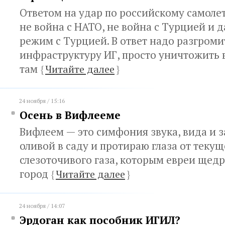
Ответом на удар по российскому самоле
не война с НАТО, не война с Турцией и 
режим с Турцией. В ответ надо разгром
инфраструктуру ИГ, просто уничтожить 
там
{
Читайте далее
}
24 ноября / 15:16
Осень в Вифлееме
Вифлеем — это симфония звука, вида и з
оливой в саду и протираю глаза от теку
слезоточивого газа, которым евреи щед
город
{
Читайте далее
}
24 ноября / 14:07
Эрдоган как пособник ИГИЛ?