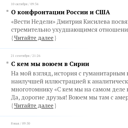
10 октября / 09:34
О конфронтации России и США
«Вести Недели» Дмитрия Кисилева посв
стремительно ухудшающимся отношени
{
Читайте далее
}
21 сентября / 21:26
С кем мы воюем в Сирии
На мой взгляд, история с гуманитарным 
наилучшей иллюстрацией к аналитичес
многотомнику «С кем мы на самом деле 
Да, дорогие друзья! Воюем мы там с ам
{
Читайте далее
}
8 мая / 09:50