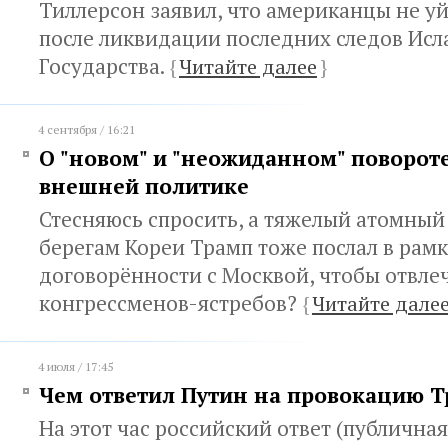
Тиллерсон заявил, что американцы не уй
после ликвидации последних следов Исл
Государства.
{
Читайте далее
}
4 сентября / 16:21
О "новом" и "неожиданном" поворот
внешней политике
Стесняюсь спросить, а тяжелый атомный
берегам Кореи Трамп тоже послал в рам
договорённости с Москвой, чтобы отвле
конгрессменов-ястребов?
{
Читайте дале
4 июля / 17:45
Чем ответил Путин на провокацию 
На этот час российский ответ (публичная