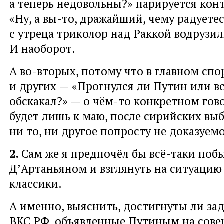
а теперь недовольны?» парируется ко
«Ну, а вы-то, дражайший, чему радуете
с утреца триколор над Раккой водрузил
И наоборот.
А во-вторых, потому что в главном спо
и других — «Прогнулся ли Путин или в
обскакал?» — о чём-то конкретном го
будет лишь к маю, после сирийских выб
ни то, ни другое попросту не доказуемо
2.
Сам же я предпочёл бы всё-таки поб
Д’Артаньяном и взглянуть на ситуацию 
классики.
А именно, выяснить, достигнуты ли за
ВКС РФ, объявленные Путиным на сов