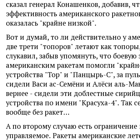
сказал генерал Конашенков, добавив, чт
эффективность американского ракетног
оказалась "крайне низкой".
Вот и думай, то ли действительно у ам
две трети "топоров" летают как топоры,
слукавил, забыв упомянуть, что боевую
американским ракетам помогли "крайн
устройства "Тор" и "Панцырь-С", за пу
сидели Васи ас-Семёни и Алёси аль-Ма
вернее - сидели эти доблестные сирий
устройства по имени "Красуха-4". Так с
вообще без ракет…
А по второму случаю есть ограничение
управляемое. Ракеты американские лете