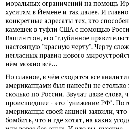
моральных ограничений на помощь Иран
хуситам в Йемене и так далее. И главно
конкретные адресаты тех, кто способен
камешек в туфли США с помощью России
Вашингтон, его "глубинное правительс
настоящую "красную черту". Черту сло
негласных правил нового мироустройст
нём можно всё…
Но главное, в чём сходятся все аналитик
американцами был нанесён не столько 
сколько по России. Звучат даже слова, 
происшедшее - это "унижение РФ". Пот
американцы своей акцией заявили, что 
бомбить, что и где хотят, на каких уго
или вовсе без оных. И что вы, русские,