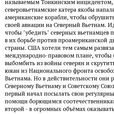
называемым Тонкинским инцидентом, 
северовьетнамские катера якобы напал
американские корабли, чтобы обрушит
своей авиации на Северный Вьетнам. Ид
чтобы "убедить" северных вьетнамцев
в их борьбе против проамериканской д
страны. США хотели тем самым развязат
международно-правовом плане, чтобы
выбомбить из войны северян и скрутить
южан из Национального фронта освоб
Вьетнама. Но в действительности они р
Северному Вьетнаму и Советскому Союзу
первый начал посылать свои регулярны
помощи борющимся соотечественникам 
второй - в огромных объёмах оказыват