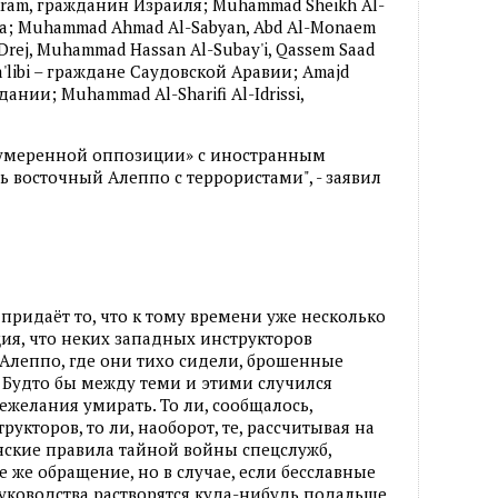
ram, гражданин Израиля; Muhammad Sheikh Al-
ра; Muhammad Ahmad Al-Sabyan, Abd Al-Monaem
-Drej, Muhammad Hassan Al-Subay'i, Qassem Saad
'libi – граждане Саудовской Аравии; Amajd
ании; Muhammad Al-Sharifi Al-Idrissi,
 умеренной оппозиции» с иностранным
 восточный Алеппо с террористами", - заявил
придаёт то, что к тому времени уже несколько
я, что неких западных инструкторов
Алеппо, где они тихо сидели, брошенные
Будто бы между теми и этими случился
нежелания умирать. То ли, сообщалось,
рукторов, то ли, наоборот, те, рассчитывая на
нские правила тайной войны спецслужб,
 же обращение, но в случае, если бесславные
уководства растворятся куда-нибудь подальше