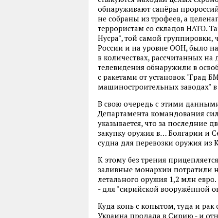
обнаруживают сапёры пророссий
не собраны из трофеев, а целе
террористам со складов НАТО. Та
Нусра", той самой группировки,
России и на уровне ООН, было н
в количествах, рассчитанных на
телевидения обнаружили в осво
с ракетами от установок "Град Б
машиностроительных заводах" в
В свою очередь с этими данными
Департамента командования сил
указывается, что за последние д
закупку оружия в… Болгарии и Се
судна для перевозки оружия из 
К этому без трения прицепляетс
заливные монархии потратили на
летального оружия 1,2 млн евро.
- для "сирийской вооружённой о
Куда конь с копытом, туда и рак
Украина продала в Сирию - и отн