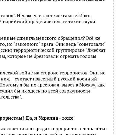
оров". И даже частью те же самые. И вот
й сирийский представитель те тихие слухи
оенные джентльменского обращения? Всё же
о, но "законного" врага. Они ведь "советовали"
ссии) террористической группировке "Джебхат
ды, которые не брезговали отрезать головы
ической войне на стороне террористов. Они не
ния, - считает известный русский военный
Поэтому я бы их арестовал, вывез в Москву, как
судил бы их здесь по всей совокупности
тельства".
ористам! Да, и Украина - тоже
х советников в рядах террористов очень чётко
в с оружием, которые сейчас в количествах