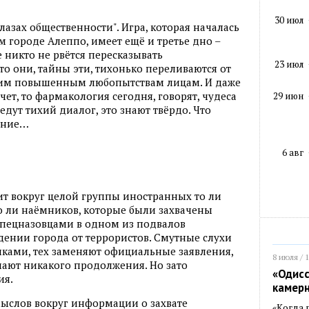
30 июл
 глазах общественности". Игра, которая началась
м городе Алеппо, имеет ещё и третье дно –
е никто не рвётся пересказывать
23 июл
ато они, тайны эти, тихонько переливаются от
щим повышенным любопытствам лицам. И даже
чет, то фармакология сегодня, говорят, чудеса
29 июн
ведут тихий диалог, это знают твёрдо. Что
ание…
6 авг
т вокруг целой группы иностранных то ли
то ли наёмников, которые были захвачены
пецназовцами в одном из подвалов
ении города от террористов. Смутные слухи
чками, тех заменяют официальные заявления,
8 июля / 
чают никакого продолжения. Но зато
«Одисс
ия.
камер
мыслов вокруг информации о захвате
«Когда 