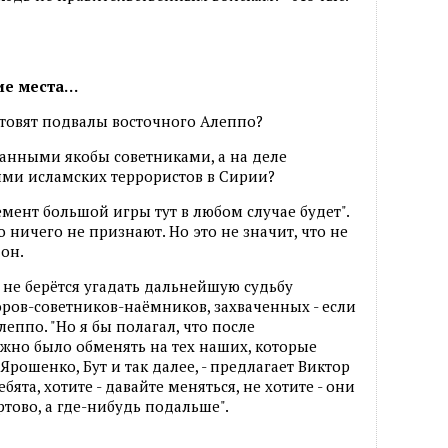
хие места…
товят подвалы восточного Алеппо?
транными якобы советниками, а на деле
ми исламских террористов в Сирии?
емент большой игры тут в любом случае будет".
ничего не признают. Но это не значит, что не
 он.
 не берётся угадать дальнейшую судьбу
ров-советников-наёмников, захваченных - если
леппо. "Но я бы полагал, что после
жно было обменять на тех наших, которые
Ярошенко, Бут и так далее, - предлагает Виктор
ебята, хотите - давайте меняться, не хотите - они
ртово, а где-нибудь подальше".