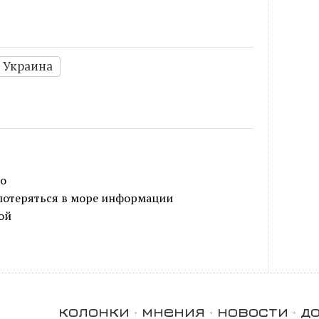
Украина
ко
 потеряться в море информации
ой
колонки
мнения
новости
д