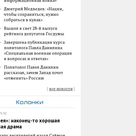
информационная война»
Дмитрий Медведев: «Нации,
чтобы сохраниться, нужно
собраться в кулак»
Вышел в свет 28-й выпуск
рейтинга депутатов Госдумы
Завершена публикация курса
политолога Павла Данилина
«Специальная военная операция
в вопросах и ответах»
Политолог Павел Данилин
рассказал, зачем Запад хочет
«отменить» Россию
{
все новости
}
Колонки
19:02
ея»: наконец-то хорошая
ная драма
пару десятилетий назад Саймон