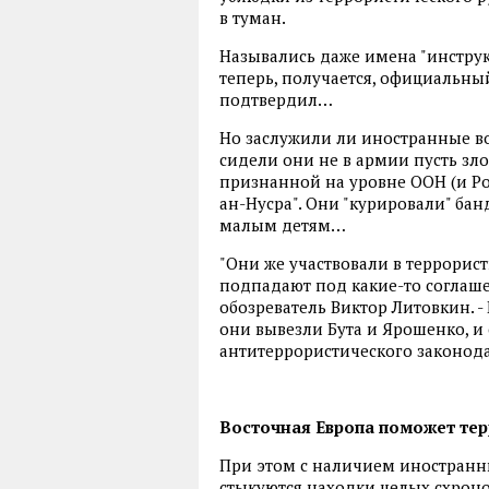
в туман.
Назывались даже имена "инструкт
теперь, получается, официальны
подтвердил…
Но заслужили ли иностранные в
сидели они не в армии пусть злог
признанной на уровне ООН (и Ро
ан-Нусра". Они "курировали" бан
малым детям…
"Они же участвовали в террорист
подпадают под какие-то соглаше
обозреватель Виктор Литовкин. - 
они вывезли Бута и Ярошенко, и 
антитеррористического законода
Восточная Европа поможет терр
При этом с наличием иностранны
стыкуются находки целых схроно