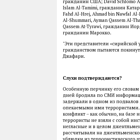
гражданин США; David Schlomo A
Islam Al-Tamimi, гражданин Ката
Fahd Al-Hrej, Ahmad bin Nawfal Al
Al-Shummari, Ayman Qassem Al-Tha
Qassem At-Tyrawi, гражданин Иорд
гражданин Марокко.
"Эти представители «сирийской
гражданством пытаются покинуть
Джафари.
Слухи подтверждаются?
Особенную перчинку его словам 
дней бродила по СМИ информаци
задержали в одном из подвалов 
опекаемыми ими террористами. 
конфликт – как обычно, на базе 
террористы не взяли с собой инст
негласные и в целом джентльме
рассчитывали на джентльменское
ублюдки из террористического р