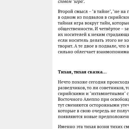
словом "игра".
Второй смысл – "в тайне", "не на
в одном из подвалов в сирийско
тайная игра вокруг тайн, которы
общественности. И четвёртое – з
их носителей к неким страдаю
если носитель делать этого не хо
творит. А те двое в подвале, что 
сильно облегчает взаимопоним
Тихая, тихая сказка…
Нечто похоже сегодня происходи
разведчиков, то ли советников, 
сирийскими и "ихтамнетными" с
Восточного Алеппо при освобожд
тут сменяются осторожными уте
которые в свою очередь не полу
появляются новые предположен
Именно эта тихая возня тихих с