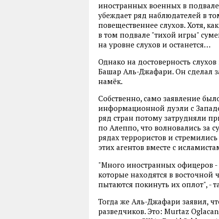
иностранных военных в подвале 
убеждает ряд наблюдателей в том
повещественнее слухов. Хотя, ка
в том подвале "тихой игры" суме
на уровне слухов и останется…
Однако на достоверность слухо
Башар Аль-Джафари. Он сделал з
намёк.
Собственно, само заявление был
информационной дуэли с Западо
ряд стран потому затрудняли пр
по Алеппо, что волновались за с
рядах террористов и стремились
этих агентов вместе с исламиста
"Много иностранных офицеров -
которые находятся в восточной 
пытаются покинуть их оплот", - 
Тогда же Аль-Джафари заявил, ч
разведчиков. Это: Murtaz Oglacan