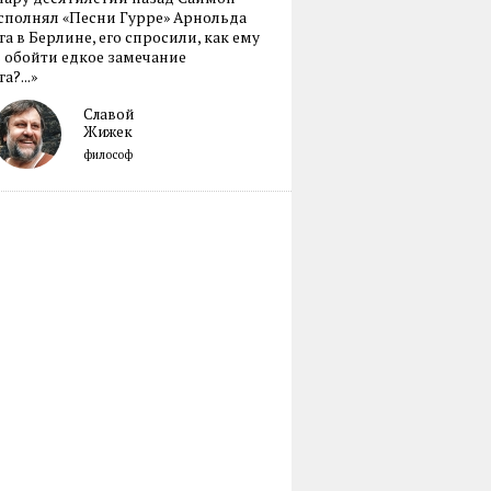
сполнял «Песни Гурре» Арнольда
а в Берлине, его спросили, как ему
 обойти едкое замечание
а?...»
Славой
Жижек
философ