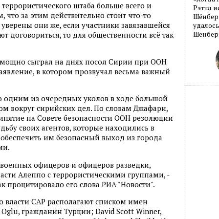
террористического штаба больше всего и
Рэттл и
, что за этим действительно стоит что-то
Шёнберг
к уверены они же, если участники завязавшейся
удалось
Шенберг
ют договориться, то для общественности всё так
в мощно сыграл на днях посол Сирии при ООН
аявление, в котором прозвучал весьма важный
о одним из очередных уколов в ходе большой
м вокруг сирийских дел. По словам Джафари,
инятие на Совете безопасности ООН резолюции
удьбу своих агентов, которые находились в
 обеспечить им безопасный выход из города
ми.
 военных офицеров и офицеров разведки,
части Алеппо с террористическими группами, -
так процитировало его слова РИА "Новости".
то власти САР располагают списком имен
 Oglu, гражданин Турции; David Scott Winner,