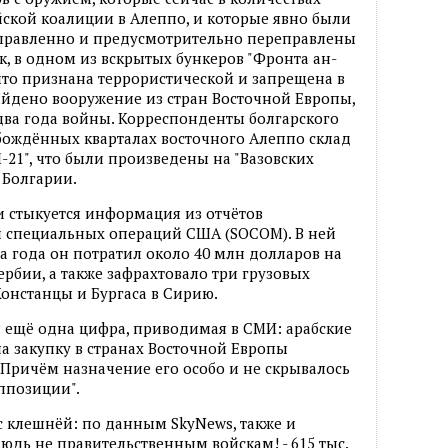
ской коалиции в Алеппо, и которые явно были
направленно и предусмотрительно переправлены
к, в одном из вскрытых бункеров "Фронта ан-
 что признана террористической и запрещена в
айдено вооружение из стран Восточной Европы,
 два года войны. Корреспонденты болгарского
бождённых кварталах восточного Алеппо склад
М-21", что были произведены на "Вазовских
 Болгарии.
 стыкуется информация из отчётов
 специальных операций США (SOCOM). В ней
ва года он потратил около 40 млн долларов на
рбии, а также зафрахтовало три грузовых
Констанцы и Бургаса в Сирию.
я ещё одна цифра, приводимая в СМИ: арабские
 закупку в странах Восточной Европы
 Причём назначение его особо и не скрывалось
ппозиции".
 с клешнёй: по данным SkyNews, также и
юдь не правительственным войскам! - 615 тыс.