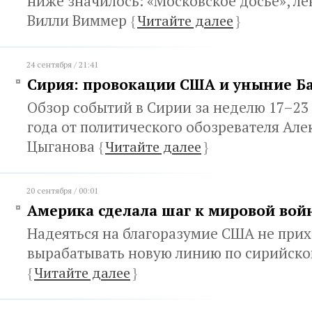
ниже значилось: «Московское досье», ле
Вилли Виммер
{
Читайте далее
}
24 сентября / 21:41
Сирия: провокации США и уныние Б
Обзор событий в Сирии за неделю 17–23 
года от политического обозревателя Але
Цыганова
{
Читайте далее
}
20 сентября / 00:01
Америка сделала шаг к мировой вой
Надеяться на благоразумие США не прих
вырабатывать новую линию по сирийско
{
Читайте далее
}