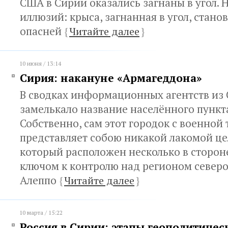
США в Сирии оказались загнаны в угол. 
иллюзий: крыса, загнанная в угол, стано
опасней
{
Читайте далее
}
10 июня / 13:14
Сирия: накануне «Армагеддона»
В сводках информационных агентств из
замелькало название населённого пункт
Собственно, сам этот городок с военной 
представляет собою никакой лакомой цел
который расположен несколько в стороне
ключом к контролю над регионом север
Алеппо
{
Читайте далее
}
10 марта / 15:22
Россия в Сирии: этапы геополитиче