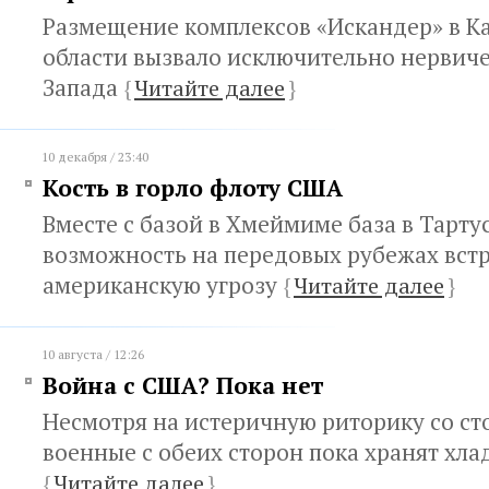
Размещение комплексов «Искандер» в К
области вызвало исключительно нервич
Запада
{
Читайте далее
}
10 декабря / 23:40
Кость в горло флоту США
Вместе с базой в Хмеймиме база в Тарту
возможность на передовых рубежах вст
американскую угрозу
{
Читайте далее
}
10 августа / 12:26
Война с США? Пока нет
Несмотря на истеричную риторику со с
военные с обеих сторон пока хранят хл
{
Читайте далее
}