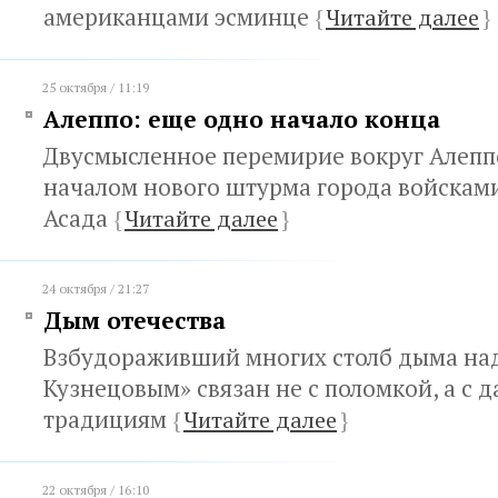
американцами эсминце
{
Читайте далее
}
25 октября / 11:19
Алеппо: еще одно начало конца
Двусмысленное перемирие вокруг Алепп
началом нового штурма города войскам
Асада
{
Читайте далее
}
24 октября / 21:27
Дым отечества
Взбудораживший многих столб дыма на
Кузнецовым» связан не с поломкой, а с 
традициям
{
Читайте далее
}
22 октября / 16:10