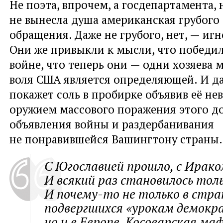
Не поэта, впрочем, а госдепартамента, 
не вынесла душа американская грубого
обращения. Даже не грубого, нет, — иг
Они же привыкли к мысли, что победи
войне, что теперь они — одни хозяева м
воля США является определяющей. И да
покажет соль в пробирке объявив её н
оружием массового поражения этого д
объявления войны и раздербанивания
не понравившейся Вашингтону страны.
С Югославией прошло, с Ирако
И всякий раз становилось толь
И почему-то не только в стра
подвергшихся «урокам демокр
но и в Европе. Косоварская ма