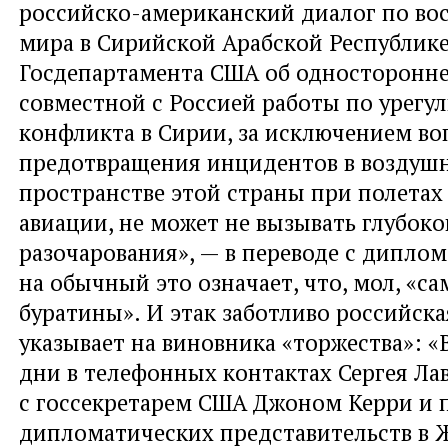
российско-американский диалог по во
мира в Сирийской Арабской Республике
Госдепартамента США об односторонн
совместной с Россией работы по урегу
конфликта в Сирии, за исключением во
предотвращения инцидентов в воздуш
пространстве этой страны при полетах
авиации, не может не вызывать глубоко
разочарования», — в переводе с дипло
на обычный это означает, что, мол, «са
буратины». И этак заботливо российск
указывает на виновника «торжества»: «
дни в телефонных контактах Сергея Ла
с госсекретарем США Джоном Керри и 
дипломатических представительств в 