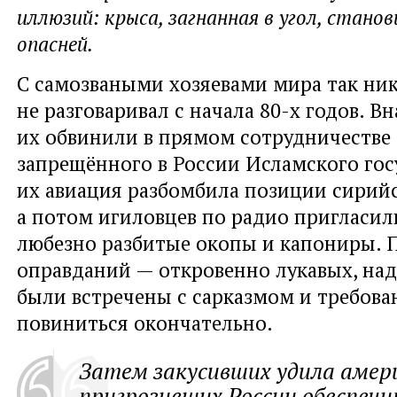
иллюзий: крыса, загнанная в угол, стано
опасней.
С самозваными хозяевами мира так ни
не разговаривал с начала 80-х годов. В
их обвинили в прямом сотрудничестве
запрещённого в России Исламского госу
их авиация разбомбила позиции сирийс
а потом игиловцев по радио пригласил
любезно разбитые окопы и капониры.
оправданий — откровенно лукавых, над
были встречены с сарказмом и требов
повиниться окончательно.
Затем закусивших удила амер
пригрозивших России обеспечи