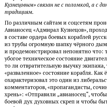
Кузнецовым» связан не с поломкой, а с д
традициям.
По различным сайтам и соцсетям пронё
Авианосец «Адмирал Кузнецов», прохо
в составе ордера боевых кораблей русск
из трубы огромную шапку чёрного дым
и продемонстрировал непонятно что: т
убогое техническое состояние двигател
то ли отвратительную выучку экипажа, 
«разваленное» состояние корабля. Как 
охарактеризовал это один из либераль
комментаторов, «пропагандисты, сочи
хрень»: «Отправили „авианосец“, чтоб
боевой дух духовных скреп и чтобы б