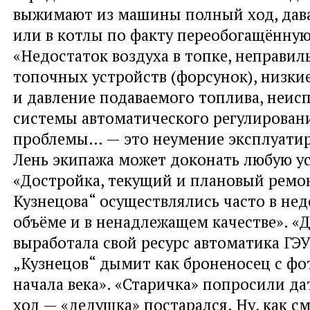
выжимают из машины полный ход, дава
или в котлы по факту переобогащённую
«Недостаток воздуха в топке, неправил
топочных устройств (форсунок), низки
и давление подаваемого топлива, неис
системы автоматического регулировани
проблемы… — это неумение эксплуати
Лень экипажа может доконать любую ус
«Достройка, текущий и плановый ремо
Кузнецова“ осуществлялись часто в не
объёме и в ненадлежащем качестве». «
выработала свой ресурс автоматика ГЭУ
„Кузнецов“ дымит как броненосец с ф
начала века». «Старичка» попросили д
ход — «дедушка» постарался. Ну, как с