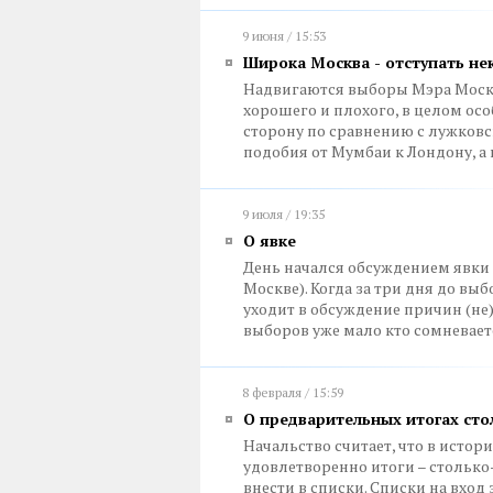
9 июня / 15:53
Широка Москва - отступать не
Надвигаются выборы Мэра Москв
хорошего и плохого, в целом о
сторону по сравнению с лужковс
подобия от Мумбаи к Лондону, а
9 июля / 19:35
О явке
День начался обсуждением явки (
Москве). Когда за три дня до выб
уходит в обсуждение причин (не)я
выборов уже мало кто сомневает
8 февраля / 15:59
О предварительных итогах ст
Начальство считает, что в истор
удовлетворенно итоги – столько-
внести в списки. Списки на вход