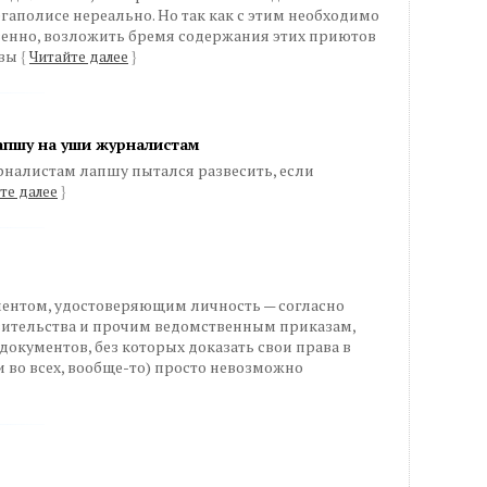
гаполисе нереально. Но так как с этим необходимо
ственно, возложить бремя содержания этих приютов
квы
{
Читайте далее
}
апшу на уши журналистам
рналистам лапшу пытался развесить, если
те далее
}
ментом, удостоверяющим личность — согласно
ительства и прочим ведомственным приказам,
документов, без которых доказать свои права в
и во всех, вообще-то) просто невозможно