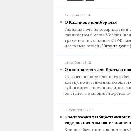
3 августа / 11:04
О Клычкове и либералах
Глядя на ночь на товарищеский
кандидатом в мэры Москвы (под
традиционных акциях КПРФ памят
несколько вещей
{
Читайте далее
14 ноября / 15:02
О концлагерях для братьев на
Схватить новорожденного ребенка
клетку, по достижении юношеско
сублимированной пищей, вызывающ
он станет, по мнению тюремщико
11 декабря / 17:07
Предложения Общественной па
содержания домашних животн
Крики собачатниц и кошатниц уб