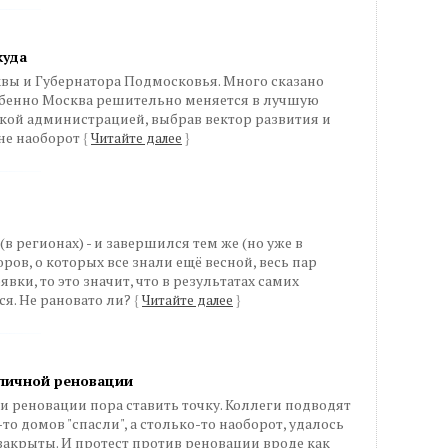
куда
ы и Губернатора Подмосковья. Много сказано
собенно Москва решительно меняется в лучшую
кой администрацией, выбрав вектор развития и
 не наоборот
{
Читайте далее
}
в регионах) - и завершился тем же (но уже в
оров, о которых все знали ещё весной, весь пар
вки, то это значит, что в результатах самих
ся. Не рановато ли?
{
Читайте далее
}
оличной реновации
ии реновации пора ставить точку. Коллеги подводят
то домов "спасли", а столько-то наоборот, удалось
 закрыты. И протест против реновации вроде как