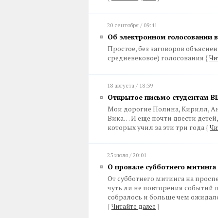
20 сентября / 09:41
Об электронном голосовании 
Простое, без заговоров объяснен
средневековое) голосования
{
Чи
18 августа / 18:39
Открытое письмо студентам 
Мои дорогие Полина, Кирилл, Аня
Вика… И еще почти двести детей, 
которых учил за эти три года
{
Чи
25 июля / 20:01
О провале субботнего митинга
От субботнего митинга на просп
чуть ли не повторения событий 
собралось и больше чем ожидал
{
Читайте далее
}