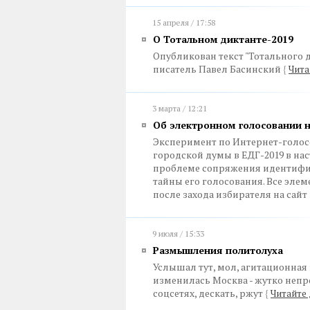
15 апреля / 17:58
О Тотальном диктанте-2019
Опубликован текст "Тотального ди
писатель Павел Басинский
{
Чита
3 марта / 12:21
Об электронном голосовании 
Эксперимент по Интернет-голос
городской думы в ЕДГ-2019 в на
проблеме сопряжения идентифи
тайны его голосования. Все эл
после захода избирателя на сай
9 июля / 15:33
Размышления политолуха
Услышал тут, мол, агитационная 
изменилась Москва - жутко непр
соцсетях, дескать, ржут
{
Читайте 