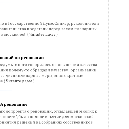
о в Государственной Думе. Спикер, руководители
равительства предстали перед залом пленарных
 а москвичей.
{
Читайте далее
}
ушаний по реновации
Госдумы много говорилось о повышении качества
ания почему-то обращали качеству _организации_
все дисциплинарные меры, многократные
ее
{
Читайте далее
}
ой реновации
аконопроекта о реновации, отсылавшей многих к
енности", было полное изъятие для московской
ринятия решений на собраниях собственников