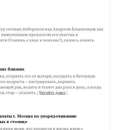
 суд сетевых либералов над Андреем Клычковым как
 вымученным предлогом его участия в
и Сталина, о ужас и нонсенс!), силюсь понять
}
ших близких
, оторвать его от матери, посадить в бетонную
го возраста — кастрировать, кормить
ей рак, водить в туалет два раза в день, а когда
в, стар — усыпить
{
Читайте далее
}
латы г. Москва по упорядочиванию
ых в столице
едили меня, что провести в жизнь идею с