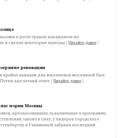
толице
казами в регистрации кандидатов на
ве и сделал некоторые выводы
{
Читайте далее
}
рограмме реновации
ии крайне важным для миллионов москвичей был
 Путин дал четкий ответ
{
Читайте далее
}
 пас мэрии Москвы
домов, прголосовавших за включение в программу
ступления закона в силу, у лидеров городского
уггенбергер и Галяминой забрали последний