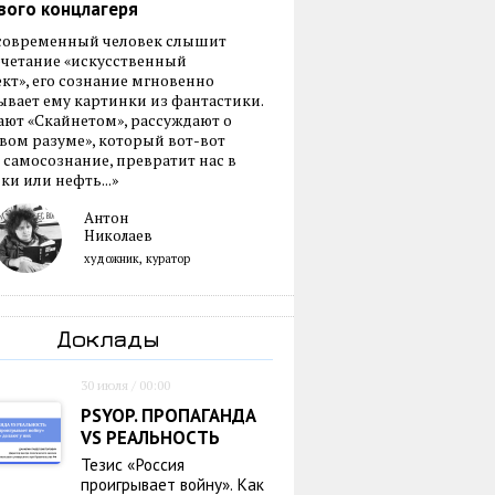
вого концлагеря
 современный человек слышит
очетание «искусственный
кт», его сознание мгновенно
вает ему картинки из фантастики.
ают «Скайнетом», рассуждают о
ом разуме», который вот-вот
 самосознание, превратит нас в
ки или нефть...»
Антон
Николаев
художник, куратор
Доклады
30 июля / 00:00
PSYOP. ПРОПАГАНДА
VS РЕАЛЬНОСТЬ
Тезис «Россия
проигрывает войну». Как