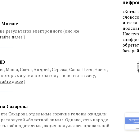
цифро
«Когда
словос
интелле
в Москве
подсовы
ие результатов электронного (оно же
Нас пуг
тайте далее
}
«цифров
обретет
батарей
ВШЭ
, Маша, Света, Андрей, Сережа, Саша, Петя, Настя,
которых я учил в этом году – и почти тысячу,
тайте далее
}
 на Сахарова
екте Сахарова отдельные горячие головы ожидали
пресловутой «болотной зимы». Однако, хоть народу
ось наблюдателями, акция получилась провальной