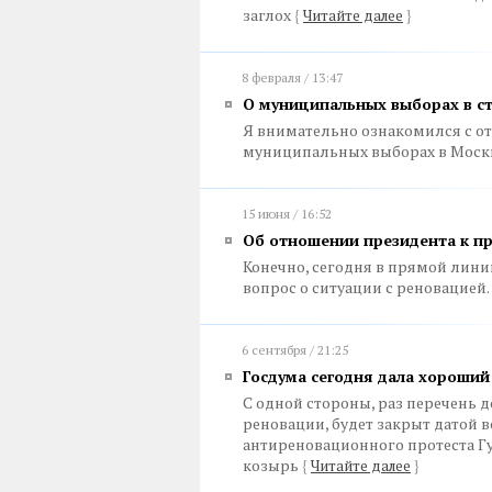
заглох
{
Читайте далее
}
8 февраля / 13:47
О муниципальных выборах в с
Я внимательно ознакомился с от
муниципальных выборах в Моск
15 июня / 16:52
Об отношении президента к п
Конечно, сегодня в прямой лин
вопрос о ситуации с реновацией.
6 сентября / 21:25
Госдума сегодня дала хороший
С одной стороны, раз перечень 
реновации, будет закрыт датой в
антиреновационного протеста Г
козырь
{
Читайте далее
}