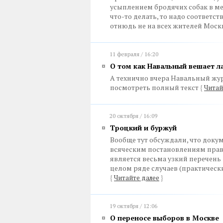
усыплением бродячих собак в ме
что-то делать, то надо соответ
отнюдь не на всех жителей Мос
11 февраля / 16:20
О том как Навальный вешает л
А технично вчера Навальный жу
посмотреть полный текст
{
Читай
20 октября / 16:09
Троцкий и буржуй
Вообще тут обсуждали, что доку
всяческим постановлениям прав
является весьма узкий перечень 
целом ряде случаев (практическ
{
Читайте далее
}
19 октября / 12:06
О переносе выборов в Москве