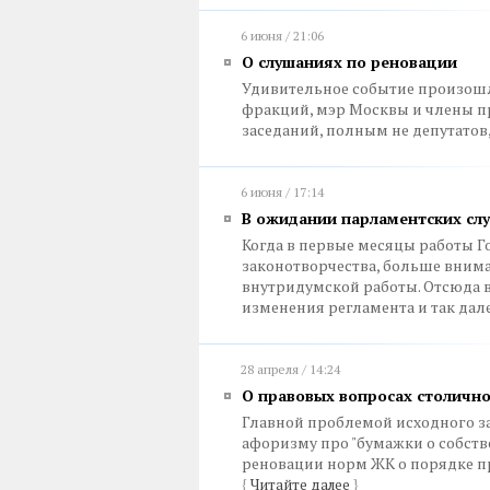
6 июня / 21:06
О слушаниях по реновации
Удивительное событие произошл
фракций, мэр Москвы и члены п
заседаний, полным не депутатов,
6 июня / 17:14
В ожидании парламентских сл
Когда в первые месяцы работы 
законотворчества, больше вним
внутридумской работы. Отсюда 
изменения регламента и так дал
28 апреля / 14:24
О правовых вопросах столичн
Главной проблемой исходного з
афоризму про "бумажки о собств
реновации норм ЖК о порядке п
{
Читайте далее
}