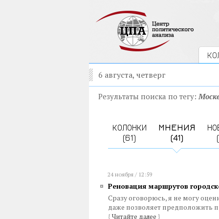
КО
6 августа, четверг
Результаты поиска по тегу:
Моск
КОЛОНКИ
МНЕНИЯ
НО
(61)
(41)
24 ноября / 12:59
Реновация маршрутов городско
Сразу оговорюсь, я не могу оцен
даже позволяет предположить про
{
Читайте далее
}