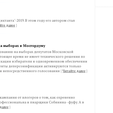
ктанта"-2019. В этом году его автором стал
йте далее
}
на выборах в Мосгордуму
ованию на выборах депутатов Московской
стоящее время не имеет технического решения по
кации избирателя и одновременном обеспечении
ементы деперсонификации активируются только
т и непосредственного голосования
{
Читайте далее
}
кампания от влогеров о том, как охрененно
офессиональна и пиарщики Собянина - фуфу. А в
далее
}