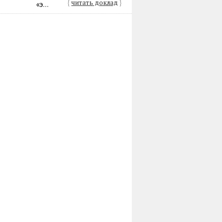
{
читать доклад
}
«э...