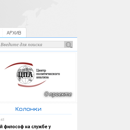
АРХИВ
Колонки
:45
й философ на службе у