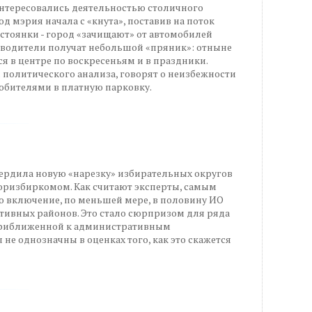
интересовались деятельностью столичного
од мэрия начала с «кнута», поставив на поток
стоянки - город «зачищают» от автомобилей
я водители получат небольшой «пряник»: отныне
я в центре по воскресеньям и в праздники.
политического анализа, говорят о неизбежности
юбителями в платную парковку.
вердила новую «нарезку» избирательных округов
оризбиркомом. Как считают эксперты, самым
о включение, по меньшей мере, в половину ИО
тивных районов. Это стало сюрпризом для ряда
приближенной к административным
не однозначны в оценках того, как это скажется