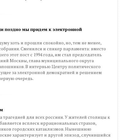
ли поздно мы придем к электронной
му хоть и прошли спокойно, но, тем не менее,
собрания. Сменился и спикер парламента: вместо
о этот пост с 1994 года, им стал председатель
ний Москвы, глава муниципального округа
апошников. В интервью Центру политического
удущее за электронной демократией и решением
первую очередь.
ом
а трагедией для всех россиян. У жителей столицы к
бавляется всплеск иррациональных страхов,
утников городских катаклизмов. Нынешнюю
скве характеризует и другой эпизод, случившийся