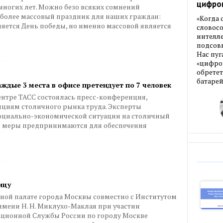
цифро
многих лет. Можно безо всяких сомнений
иболее массовый праздник для наших граждан:
«Когда
ляется День победы, но именно массовой является
словос
интелле
подсовы
Нас пуг
«цифров
обретет
батарей
ждые 3 места в офисе претендует по 7 человек
центре ТАСС состоялась пресс-конференция,
циям столичного рынка труда. Эксперты
социально-экономической ситуации на столичный
кие меры предпринимаются для обеспечения
ицу
енной палате города Москвы совместно с Институтом
имени Н. Н. Миклухо-Маклая при участии
ционной Службы России по городу Москве