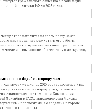
институтов гражданского общества в реализации
ональной политики РФ до 2025 года».
етыре года находится на своем посту. За это
ового мэра и оценить результаты его работы.
ртное сообщество практически единодушно: почти
 том числе и вызывающие общественную дискуссию,
ампанию по борьбе с маршрутками
ланирует уже к концу 2015 года сократить в 9 раз
сажирских автобусов (маршруток), перевозки
уществляют частные компании. Как пояснил
й 8 октября в ТАСС, глава ведомства Максим
ммерческими перевозками, а о создании в городе
ственного транспорта.