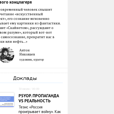
вого концлагеря
 современный человек слышит
очетание «искусственный
кт», его сознание мгновенно
вает ему картинки из фантастики.
ают «Скайнетом», рассуждают о
ом разуме», который вот-вот
 самосознание, превратит нас в
ки или нефть...»
Антон
Николаев
художник, куратор
Доклады
30 июля / 00:00
PSYOP. ПРОПАГАНДА
VS РЕАЛЬНОСТЬ
Тезис «Россия
проигрывает войну». Как