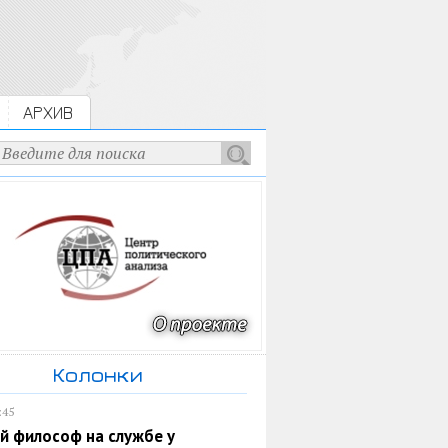
АРХИВ
Колонки
:45
й философ на службе у