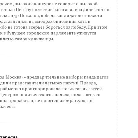
рочем, высокий конкурс не говорит о высокой
нтервью Центру политического анализа директор по
ксандр Пожалов, победа кандидатов от власти
дставленная на выборах оппозиция хоть и
ибо не готова всерьез бороться за победу. При этом
ак в будущем городском парламенте уживутся
дидаты-самовыдвиженцы.
оя Москва» - предварительные выборы кандидатов
едили представители четырех партий. Правда,
раймериз проигнорировала, посчитав их затеей
Центром политического анализа, полагают, что
нца проработан, не понятен избирателю, но
ки есть.
тересна