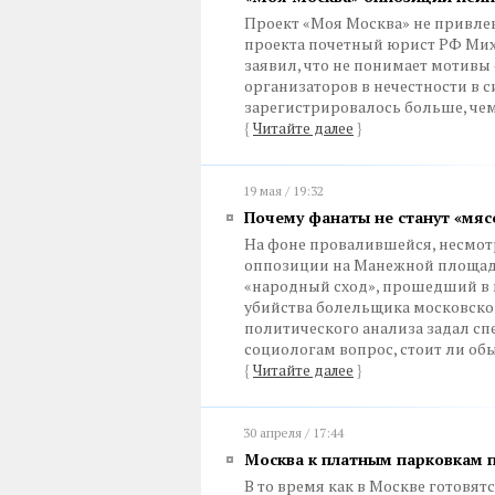
Проект «Моя Москва» не привле
проекта почетный юрист РФ Мих
заявил, что не понимает мотив
организаторов в нечестности в 
зарегистрировалось больше, че
{
Читайте далее
}
19 мая / 19:32
Почему фанаты не станут «мя
На фоне провалившейся, несмот
оппозиции на Манежной площади
«народный сход», прошедший в
убийства болельщика московско
политического анализа задал 
социологам вопрос, стоит ли обы
{
Читайте далее
}
30 апреля / 17:44
Москва к платным парковкам 
В то время как в Москве готовя