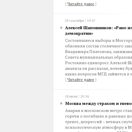
{
Читайте далее
}
29 сентября / 19:47
Алексей Шапошников: «Рано и
демократии»
Состоявшиеся выборы в Мосгорду
обновили состав столичного зак
Владимира Платонова, занимавшег
Совета муниципальных образова
Ростокино единоросс Алексей Ш
анализа он рассказал, почему б
каких вопросов МГД займется в 
{
Читайте далее
}
18 июля / 20:54
Москва между страхом и гнев
Авария в московском метро стал
горечи о погибших и раненых до
тревог, депрессий – вечных сп
психологическую атмосферу в Мо