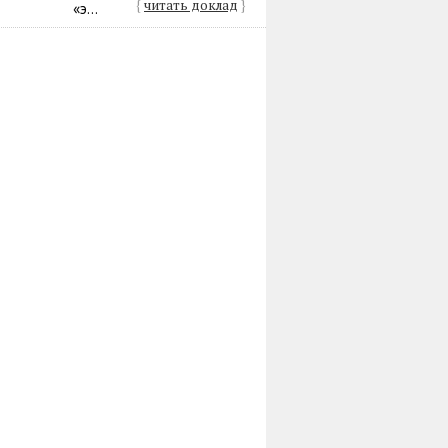
{
читать доклад
}
«э...