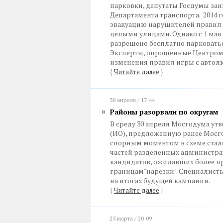
парковки, депутаты Госдумы за
Департамента транспорта. 2014 г
эвакуацию нарушителей правил 
целыми улицами. Однако с 1 ма
разрешено бесплатно парковатьс
Эксперты, опрошенные Центром 
изменения правил игры с автол
{
Читайте далее
}
30 апреля / 17:44
Районы разорвали по округам
В среду 30 апреля Мосгодума ут
(ИО), предложенную ранее Мосг
спорным моментом в схеме стал
частей разделенных администра
кандидатов, ожидавших более 
границам"нарезки". Специалисты 
на итогах будущей кампании.
{
Читайте далее
}
25 марта / 20:09