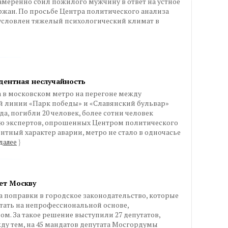
амеренно сбил пожилого мужчину в ответ на устное
жан. По просьбе Центра политического анализа
бусловлен тяжелый психологический климат в
дентная неслучайность
ра в московском метро на перегоне между
 линии «Парк победы» и «Славянский бульвар»
да, погибли 20 человек, более сотни человек
ию экспертов, опрошенных Центром политического
нтный характер аварии, метро не стало в одночасье
далее
}
ет Москву
 поправки в городское законодательство, которые
тать на непрофессиональной основе,
м. За такое решение выступили 27 депутатов,
ду тем, на 45 мандатов депутата Мосгордумы