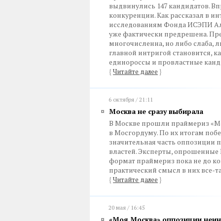
выдвинулись 147 кандидатов. Вп
конкуренции. Как рассказал в и
исследованиям Фонда ИСЭПИ Але
уже фактически предрешена. Пре
многочисленна, но либо слаба, л
главной интригой становится, к
единороссы и провластные кан
{
Читайте далее
}
6 октября / 21:11
Москва не сразу выбирала
В Москве прошли праймериз «М
в Мосгордуму. По их итогам поб
значительная часть оппозиции п
властей. Эксперты, опрошенные 
формат праймериз пока не до ко
практический смысл в них все-та
{
Читайте далее
}
20 мая / 16:45
«Моя Москва» оппозиции неин