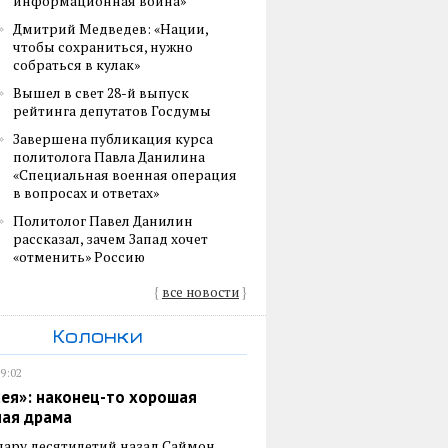
информационная война»
Дмитрий Медведев: «Нации,
чтобы сохраниться, нужно
собраться в кулак»
Вышел в свет 28-й выпуск
рейтинга депутатов Госдумы
Завершена публикация курса
политолога Павла Данилина
«Специальная военная операция
в вопросах и ответах»
Политолог Павел Данилин
рассказал, зачем Запад хочет
«отменить» Россию
{
все новости
}
Колонки
19:02
ея»: наконец-то хорошая
ная драма
пару десятилетий назад Саймон