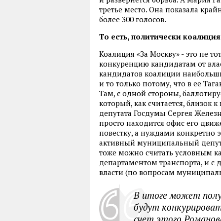
третье место. Она показала кра
более 300 голосов.
То есть, политически коалиция
Коалиция «За Москву» - это не то
конкуренцию кандидатам от влас
кандидатов коалиции наибольши
и то только потому, что в ее Таг
Там, с одной стороны, баллотир
который, как считается, близок 
депутата Госдумы Сергея Железня
просто находится офис его движ
повестку, а нуждами конкретно э
активный муниципальный депута
тоже можно считать условным ка
департаментом транспорта, и с
власти (по вопросам муниципал
В итоге может полу
будут конкурировать
счет этого Романов