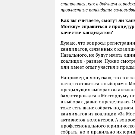
становится, как в будущем городс
провластные кандидаты-самовыдв
Как вы считаете, смогут ли к
Москву» справиться с процеду
качестве кандидатов?
Думаю, что вопросы регистраци
кандидатов, связанных с коалиц
Навального, не будут иметь еди
коалиции - разные. Нужно смотре
или имеет опыт участия в пред
Например, я допускаю, что тот ж
начал готовиться к выборам в М
предыдущих выборах он активно 
баллотировался в Мосгордуму по
в выборах давно определилась Ол
тоже есть шанс собрать подписи.
кандидатов из коалиции «За Моск
активистов-волонтеров. А вопрос
профессионального юридическог
собрать, но и правильно их юрид