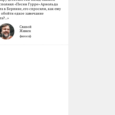
сполнял «Песни Гурре» Арнольда
а в Берлине, его спросили, как ему
 обойти едкое замечание
а?...»
Славой
Жижек
философ