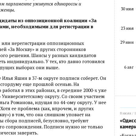
ком парламенте уживутся единороссы и
30 июл
иженцы.
андидаты из оппозиционной коалиции «За
рами, необходимыми для регистрации в
23 июл
29 июн
и или нерегистрации оппозиционных
ией «За Москву» и других сторонников
ного решения. Шансы у разных кандидатов
ть индивидуально. У тех, кто давно готовился
6 авг
ыдущих выборах они выше.
е Илья Яшин в 37-м округе подписи соберет. Он
осгордуму еще прошлой осенью. На
работал в этих районах, в середине 2000-х уже
 Университетскому округу. Со своим участием
ьга Романова, идущая по 44-ому округу. У нее
 Хотя ее проблема (как, впрочем, и других
8 июля / 
ву») в том, что она слишком уповает на
«Одисс
ы сбора подписей, безусловно, требуют
камер
о сопровождения. Подписи нужно не только
ически заверить.
«Когда 