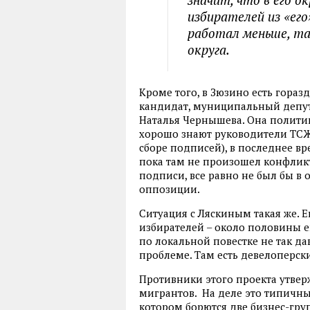
избирателей из «его»
работал меньше, та
округа.
Кроме того, в Зюзино есть гора
кандидат, муниципальный депута
Наталья Чернышева. Она полити
хорошо знают руководители ТСЖ
сборе подписей), в последнее вр
пока там не произошел конфликт.
подписи, все равно не был бы в
оппозиции.
Ситуация с Ляскиным такая же. 
избирателей – около половины ег
по локальной повестке не так да
проблеме. Там есть девелоперск
Противники этого проекта утвер
мигрантов. На деле это типичн
котором борются две бизнес-гру