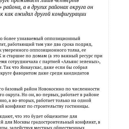
 района, а в других районах округа он
к как ожидал другой конфигурации
здо более узнаваемый оппозиционный
т, работающий там уже два срока подряд,
к умеренного оппозиционного толка, ее
 и старшие по домам (а это важный ресурс при
емя сотрудничала с партией «Альянс зеленых»,
 Так что Янкаускас, даже если бы собрал
 округе фаворитом даже среди кандидатов
Его базовый район Новокосино по численности
о округа. Но он, во-первых, работает в районе
вно, а во-вторых, работает только на одной
ий конфликт по строительству гостиницы.
ждают, что это будет общежитие для
ый для Москвы градостроительный конфликт, в
ппы, задействуя местных общественных