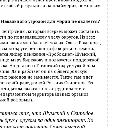
йне слабый результат и на праймериз, немногим
 Навального угрозой для мэрии не является?
т центр силы, который всерьез может составить
ти по подавляющему числу округов. Из всех
ми шансами обладает только Ольга Романова,
анском округе нет явного фаворита от власти.
уется лидер движения «Пробок.нет» Шумский,
к вице-мэру Бирюкову и пользуется поддержкой
ка. Но для него Таганский округ чужой, там
ения. Да и работает он на общегородскую
тих районов не занимается. Также там идет
т от «Справедливой России» Свиридов. Его
ндидатом власти - он сотрудничает и с
 департаментом территориальных органов
ьной реформы).
читься так, что Шумский и Свиридов
 друг с другом за один электорат. За
а сможет показать более высокий