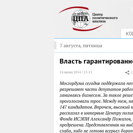
КО
7 августа, пятница
Власть гарантированн
24 июня 2014 / 21:11
Мосгордума сегодня поддержала по
разрешают части депутатов работ
занимаясь бизнесом. За такое реш
проголосовали трое. Между тем, н
147 кандидатов. Впрочем, высокий 
рассказал в интервью Центру поли
Фонда ИСЭПИ Александр Пожалов, 
предрешена. Представленная на выб
слаба, либо не готова всерьез боро