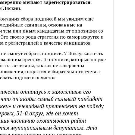
намеренно мешают зарегистрироваться.
и Ляскин.
окончания сбора подписей мы увидим еще
 медийные скандалы, основанные на
и тем или иным кандидатам от оппозиции со
 Это своего рода стратегия по самораскрутке и
с регистрацией в качестве кандидатов.
 не смогут собрать подписи. У Янкаускаса есть
омашним арестом. Те подписи, которые он уже
 быть засчитаны, так как не завершены
вижения, открытия избирательного счета, с
ечать подписных листов.
тически отношусь к заявлениям его
 что он якобы самый сильный кандидат
кву» и очевидный претендент на победу
ервых, 31-й округ, где он хочет
ишь частично охватывает район
яется муниципальным депутатом. Это
округе проживает лишь четверть