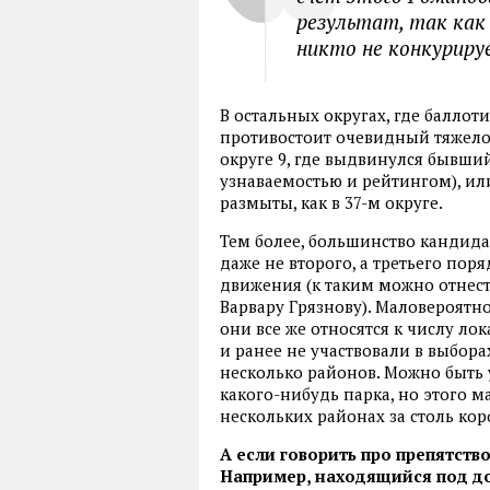
результат, так как
никто не конкуриру
В остальных округах, где баллот
противостоит очевидный тяжелов
округе 9, где выдвинулся бывши
узнаваемостью и рейтингом), или
размыты, как в 37-м округе.
Тем более, большинство кандида
даже не второго, а третьего пор
движения (к таким можно отнест
Варвару Грязнову). Маловероятно
они все же относятся к числу лок
и ранее не участвовали в выбор
несколько районов. Можно быть
какого-нибудь парка, но этого м
нескольких районах за столь кор
А если говорить про препятств
Например, находящийся под д