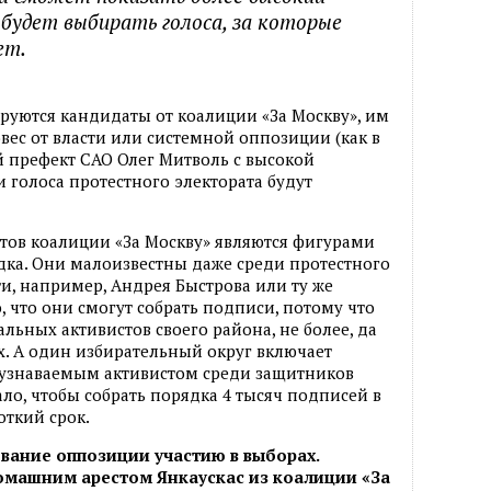
 будет выбирать голоса, за которые
ет.
ируются кандидаты от коалиции «За Москву», им
ес от власти или системной оппозиции (как в
й префект САО Олег Митволь с высокой
 голоса протестного электората будут
тов коалиции «За Москву» являются фигурами
ядка. Они малоизвестны даже среди протестного
и, например, Андрея Быстрова или ту же
, что они смогут собрать подписи, потому что
альных активистов своего района, не более, да
ах. А один избирательный округ включает
 узнаваемым активистом среди защитников
ало, чтобы собрать порядка 4 тысяч подписей в
откий срок.
ование оппозиции участию в выборах.
омашним арестом Янкаускас из коалиции «За