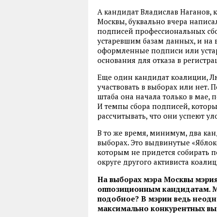
А кандидат Владислав Наганов, к
Москвы, буквально вчера написал
подписей профессиональных сбо
устаревшим базам данных, и на 
оформленные подписи или устар
основания для отказа в регистра
Еще один кандидат коалиции, Лю
участвовать в выборах или нет. 
штаба она начала только в мае, п
И темпы сбора подписей, которы
рассчитывать, что они успеют уло
В то же время, минимум, два ка
выборах. Это выдвинутые «Яблок
которым не придется собирать п
округе другого активиста коалиц
На выборах мэра Москвы мэрия
оппозиционным кандидатам. М
подобное? В мэрии ведь неодн
максимально конкурентных вы