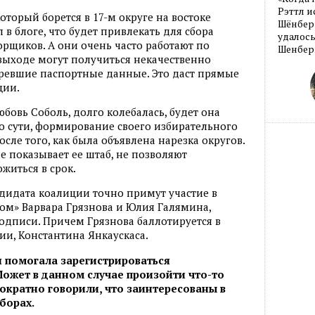
Рэттл и
оторый борется в 17-м округе на востоке
Шёнберг
 в блоге, что будет привлекать для сбора
удалось
рщиков. А они очень часто работают по
Шенберг
выходе могут получиться некачественно
евшие паспортные данные. Это даст прямые
ции.
бовь Соболь, долго колебалась, будет она
По сути, формирование своего избирательного
осле того, как была объявлена нарезка округов.
е показывает ее штаб, не позволяют
житься в срок.
ндидата коалиции точно примут участие в
ом» Варвара Грязнова и Юлия Галямина,
одписи. Причем Грязнова баллотируется в
ии, Константина Янкаускаса.
 помогала зарегистрироваться
ожет в данном случае произойти что-то
ократно говорили, что заинтересованы в
борах.