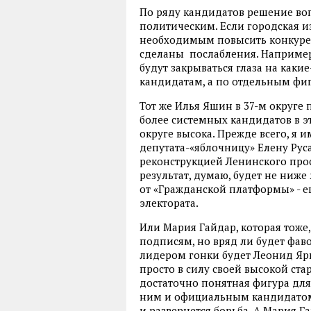
По ряду кандидатов решение воп
политическим. Если городская и
необходимым повысить конкурент
сделаны послабления. Например
будут закрываться глаза на какие
кандидатам, а по отдельным фи
Тот же Илья Яшин в 37-м округе 
более системных кандидатов в э
округе высока. Прежде всего, я 
депутата-«яблочницу» Елену Руса
реконструкцией Ленинского прос
результат, думаю, будет не ниж
от «Гражданской платформы» - е
электората.
Или Мария Гайдар, которая тоже,
подписям, но вряд ли будет фаво
лидером гонки будет Леонид Ярм
просто в силу своей высокой ста
достаточно понятная фигура для
ним и официальным кандидатом 
и развернется борьба. А Мария Г