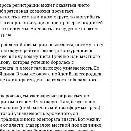
роса регистрации может оказаться чисто
збирательная комиссия посчитает
ность в том или ином округе, то могут быть
, в спорных ситуациях при проверке подписей
-то недочеты. Но делать это будут не по всем
гурам.
проблемой для мэрии не является, потому что у
том округе рейтинг выше, а конкуренция в
имею в виду коммуниста Губенко или местного
кову, которая успешно боролась с
пекта и имеет там высокую узнаваемость. Ее
е Яшина. В том же округе пойдет Вышегородцев
ще один претендент на голоса либерального
 вероятно, сможет зарегистрироваться по
ритом в своем 43-м округе. Там, безусловно,
ольник (от «Гражданской платформы» - ред.)
ртовой узнаваемости. Кроме того, он
 традиционного электората власти. Вот между
от власти, главврачом местной поликлиники,
айдар в лучшем будет претендовать здесь на