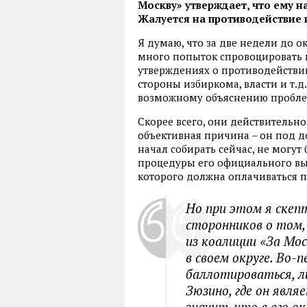
Москву» утверждает, что ему 
Жалуется на противодействие 
Я думаю, что за две недели до 
много попыток спровоцировать
утверждениях о противодействи
стороны избиркома, власти и т.д.
возможному объяснению проблем 
Скорее всего, они действительно
объективная причина – он под д
начал собирать сейчас, не могут
процедуры его официального выд
которого должна оплачиваться п
Но при этом я скеп
сторонников о том,
из коалиции «За Мос
в своем округе. Во-п
баллотироваться, л
Зюзино, где он явл
значит, что в его 