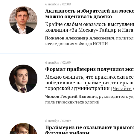
6 ноября / 02:08
Активность избирателей на моск
можно оценивать двояко
Крайне слабым оказалось выступлен
коалиции «За Москву» Гайдар и Наг
Пожалов Александр Алексеевич
, политол
исследованиям Фонда ИСЭПИ
6 ноября / 02:09
Формат праймериз получился э
Можно ожидать, что практически вс
победившие на праймериз, теперь п
городской администрации
{
Читайте 
Чижов Георгий Львович
, руководитель у
политических технологий
6 ноября / 02:09
Праймериз не оказывают прямог
будущие выборы