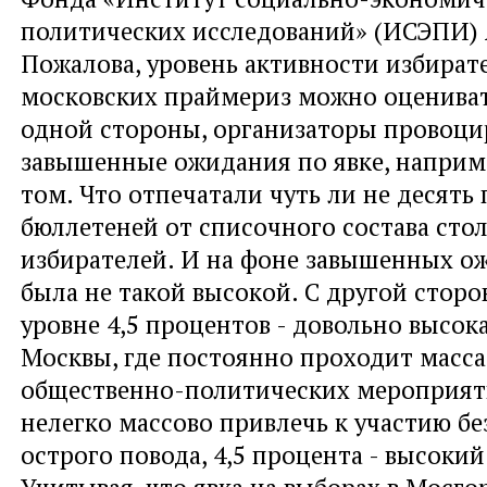
политических исследований» (ИСЭПИ)
Пожалова, уровень активности избират
московских праймериз можно оцениват
одной стороны, организаторы провоци
завышенные ожидания по явке, наприме
том. Что отпечатали чуть ли не десять
бюллетеней от списочного состава сто
избирателей. И на фоне завышенных о
была не такой высокой. С другой сторо
уровне 4,5 процентов - довольно высок
Москвы, где постоянно проходит масс
общественно-политических мероприяти
нелегко массово привлечь к участию бе
острого повода, 4,5 процента - высокий
Учитывая, что явка на выборах в Мосго