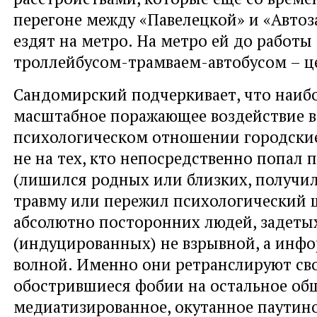
перегоне между «Павелецкой» и «Автоз
ездят на метро. На метро ей до работы 
троллейбусом-трамваем-автобусом – ц
Сандомирский подчеркивает, что наиб
масштабное поражающее воздействие в
психологическом отношении городски
не на тех, кто непосредственно попал 
(лишился родных или близких, получи
травму или пережил психологический ш
абсолютно посторонних людей, задеты
(индуцированных) не взрывной, а ин
волной. Именно они ретранслируют св
обострившиеся фобии на остальное общ
медиатизированное, окутанное паутин