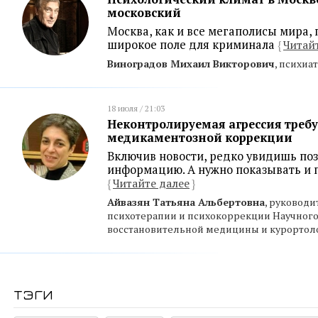
московский
Москва, как и все мегаполисы мира,
широкое поле для криминала
{
Читай
Виноградов Михаил Викторович
, психи
18 июля / 21:03
Неконтролируемая агрессия требу
медикаментозной коррекции
Включив новости, редко увидишь по
информацию. А нужно показывать и 
{
Читайте далее
}
Айвазян Татьяна Альбертовна
, руковод
психотерапии и психокоррекции Научного
восстановительной медицины и курортол
тэги