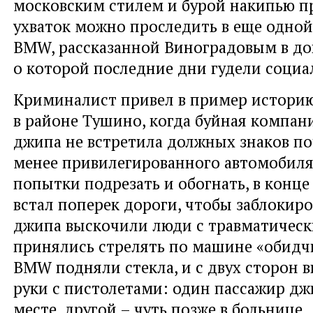
московским стилем и бурой накипью 
ухваток можно проследить в еще одной
BMW, рассказанной Виноградовым в до
о которой последние дни гудели социа
Криминалист привел в пример историю
в районе Тушино, когда буйная компан
джипа не встретила должных знаков по
менее привилегированного автомобиля
попытки подрезать и обогнать, в конце
встал поперек дороги, чтобы заблокир
джипа выскочили люди с травматичес
принялись стрелять по машине «обидчи
BMW подняли стекла, и с двух сторон в
руки с пистолетами: один пассажир дж
месте, другой – чуть позже в больнице.