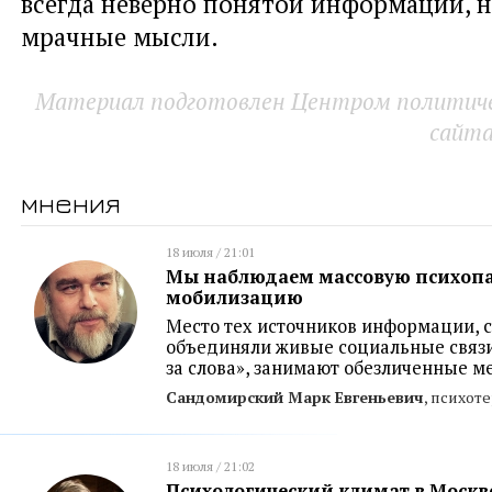
всегда неверно понятой информации, 
мрачные мысли.
Материал подготовлен Центром политичес
сайт
мнения
18 июля / 21:01
Мы наблюдаем массовую психоп
мобилизацию
Место тех источников информации, 
объединяли живые социальные связи
за слова», занимают обезличенные 
Сандомирский Марк Евгеньевич
, психот
18 июля / 21:02
Психологический климат в Москве