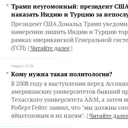
Трамп неугомонный: президент СШ
наказать Индию и Турцию за непос
Президент США Дональд Трамп уведомил
намерении лишить Индию и Турцию торг
рамках американской Генеральной сис
(ГСП)
{
Читайте далее
}
3 марта / 13:36
Кому нужна такая политология?
В 2008 году в выступлении перед Ассоци
американских университетов бывший п
Техасского университета A&M, а затем 
Роберт Гейтс заявил, что "мы должны сно
яйцеголовым и их идеям".
{
Читайте дале