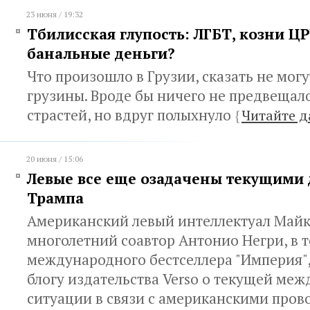
23 июня / 19:32
Тбилисская глупость: ЛГБТ, козни Ц
банальные деньги?
Что произошло в Грузии, сказать не мог
грузины. Вроде бы ничего не предвещало
страстей, но вдруг полыхнуло
{
Читайте д
20 июня / 15:06
Левые все еще озадачены текущими
Трампа
Американский левый интеллектуал Майк
многолетний соавтор Антонио Негри, в т
международного бестселлера "Империя",
блогу издательства Verso о текущей ме
ситуации в связи с американскими про