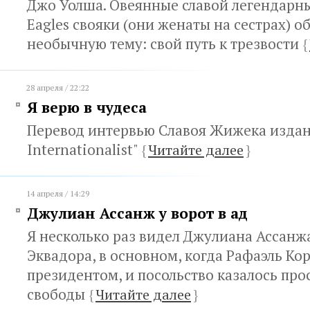
Джо Уолша. Овеянные славой легендарных
Eagles свояки (они женаты на сестрах) 
необычную тему: свой путь к трезвости
{
28 апреля / 22:22
Я верю в чудеса
Перевод интервью Славоя Жижека изда
Internationalist"
{
Читайте далее
}
14 апреля / 14:29
Джулиан Ассанж у ворот в ад
Я несколько раз видел Джулиана Ассанжа
Эквадора, в основном, когда Рафаэль Ко
президентом, и посольство казалось пр
свободы
{
Читайте далее
}