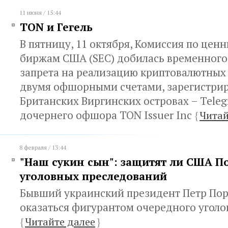
11 июня / 15:44
TON и Гегель
В пятницу, 11 октября, Комиссия по цен
биржам США (SEC) добилась временного
запрета на реализацию криптовалютных
двумя офшорными счетами, зарегистри
Британских Виргинских островах – Teleg
дочернего офшора TON Issuer Inc
{
Читай
8 февраля / 13:44
"Наш сукин сын": защитят ли США П
уголовных преследований
Бывший украинский президент Петр По
оказаться фигурантом очередного уголо
{
Читайте далее
}