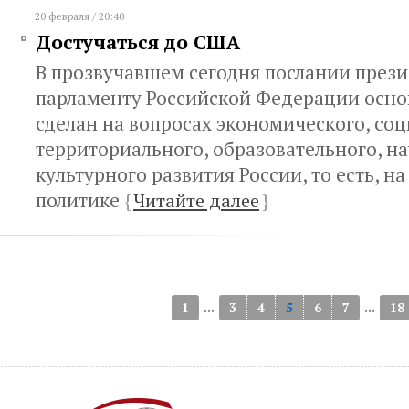
20 февраля / 20:40
Достучаться до США
В прозвучавшем сегодня послании през
парламенту Российской Федерации осно
сделан на вопросах экономического, соц
территориального, образовательного, на
культурного развития России, то есть, н
политике
{
Читайте далее
}
...
...
1
3
4
5
6
7
18