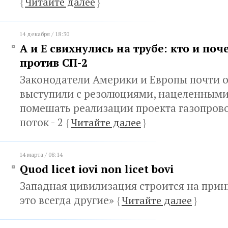
{
Читайте далее
}
14 декабря / 18:30
А и Е свихнулись на трубе: кто и по
против СП-2
Законодатели Америки и Европы почти 
выступили с резолюциями, нацеленными 
помешать реализации проекта газопров
поток - 2
{
Читайте далее
}
14 марта / 08:14
Quod licet iovi non licet bovi
Западная цивилизация строится на прин
это всегда другие»
{
Читайте далее
}