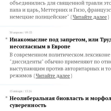
объединились для священной травли это
папа и царь, Меттерних и Гизо, француз
немецкие полицейские"
{
Читайте далее
}
30 апреля / 09:53
Инакомыслие под запретом, или Тру
несогласным в Европе
В современном политическом лексиконе
"диссиденты" обычно применяют по отн
выступающим против авторитарных и т
режимов
{
Читайте далее
}
15 января / 15:26
Неолиберальная биовласть и морфо
суверенность