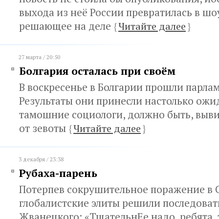
выхода из неё России превратилась в шо
решающее на деле
{
Читайте далее
}
27 марта / 20:50
Болгария осталась при своём
В воскресенье в Болгарии прошли парла
Результаты они принесли настолько ожи
тамошние социологи, должно быть, выв
от зевоты
{
Читайте далее
}
3 декабря / 23:38
Рубаха-парень
Потерпев сокрушительное поражение в 
глобалистские элиты решили последоват
Жванецкого: «ТщательнЕе надо, ребята,