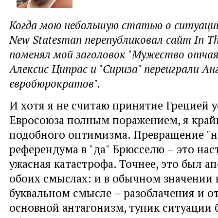
Когда мою небольшую статью о ситуации 
New Statesman перепубликовал сайт In Th
поменял мой заголовок "Мужество отчая
Алексис Ципрас и "Сириза" переиграли Ан
евробюрократов".
И хотя я не считаю принятие Грецией 
Евросоюза полным поражением, я крайн
подобного оптимизма. Превращение "н
референдума в "да" Брюсселю – это на
ужасная катастрофа. Точнее, это был а
обоих смыслах: и в обычном значении 
буквальном смысле – разоблачения и о
основной антагонизм, тупик ситуации