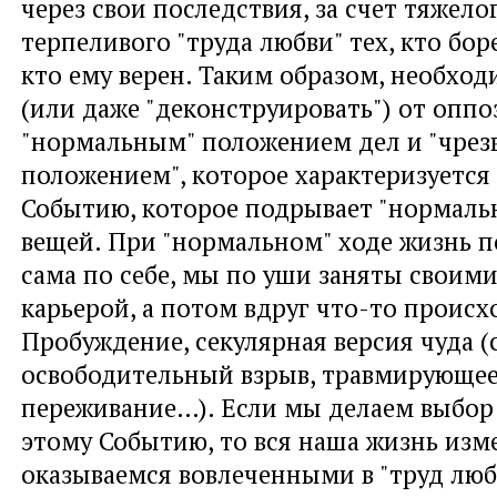
через свои последствия, за счет тяжело
терпеливого "труда любви" тех, кто бор
кто ему верен. Таким образом, необход
(или даже "деконструировать") от опп
"нормальным" положением дел и "чре
положением", которое характеризуется
Событию, которое подрывает "нормаль
вещей. При "нормальном" ходе жизнь 
сама по себе, мы по уши заняты своими
карьерой, а потом вдруг что-то происх
Пробуждение, секулярная версия чуда 
освободительный взрыв, травмирующе
переживание…). Если мы делаем выбор
этому Событию, то вся наша жизнь изм
оказываемся вовлеченными в "труд люб