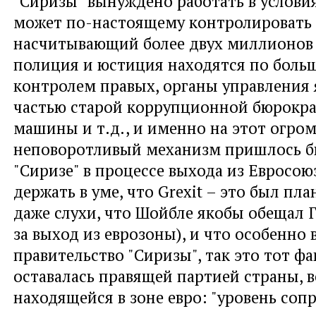
"Сиризы" вынуждено работать в условия
может по-настоящему контролировать 
насчитывающий более двух миллионов 
полиция и юстиция находятся по боль
контролем правых, органы управления
частью старой коррупционной бюрокр
машины и т.д., и именно на этот огро
неповоротливый механизм пришлось б
"Сиризе" в процессе выхода из Евросою
держать в уме, что Grexit – это был пла
даже слухи, что Шойбле якобы обещал 
за выход из еврозоны), и что особенно
правительство "Сиризы", так это тот фа
оставалась правящей партией страны, в
находящейся в зоне евро: "уровень соп