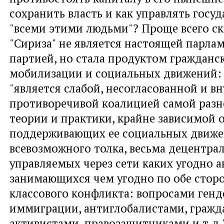
сохранить власть и как управлять госу
"всеми этими людьми"? Проще всего ска
"Сириза" не является настоящей парла
партией, но стала продуктом гражданс
мобилизации и социальных движений: 
"является слабой, несогласованной и в
противоречивой коалицией самой разн
теории и практики, крайне зависимой 
поддерживающих ее социальных движ
всевозможного толка, весьма децентра
управляемых через сети каких угодно а
занимающихся чем угодно по обе стор
классового конфликта: вопросами генд
иммиграции, антиглобалистами, граж
активистами, правозащитниками и т.д."