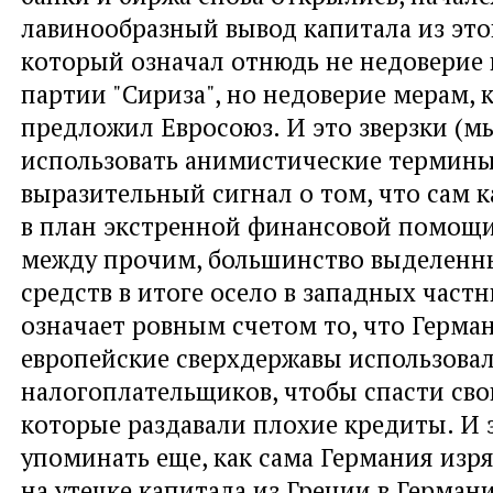
лавинообразный вывод капитала из это
который означал отнюдь не недоверие
партии "Сириза", но недоверие мерам, 
предложил Евросоюз. И это зверзки (
использовать анимистические термины
выразительный сигнал о том, что сам к
в план экстренной финансовой помощи 
между прочим, большинство выделенн
средств в итоге осело в западных частн
означает ровным счетом то, что Герма
европейские сверхдержавы использова
налогоплательщиков, чтобы спасти сво
которые раздавали плохие кредиты. И э
упоминать еще, как сама Германия изр
на утечке капитала из Греции в Герман