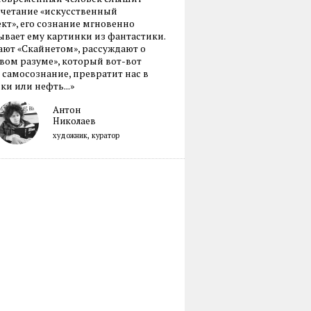
очетание «искусственный
кт», его сознание мгновенно
вает ему картинки из фантастики.
ают «Скайнетом», рассуждают о
ом разуме», который вот-вот
 самосознание, превратит нас в
ки или нефть...»
Антон
Николаев
художник, куратор