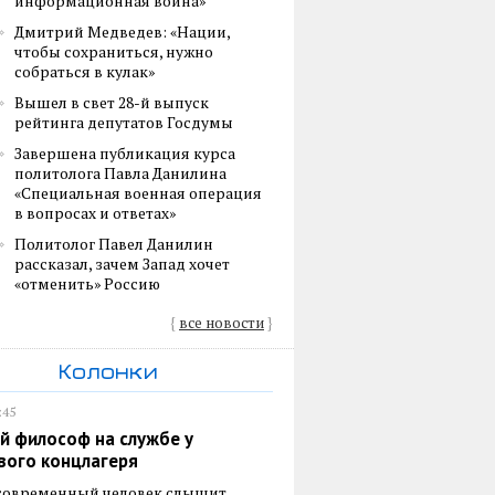
информационная война»
Дмитрий Медведев: «Нации,
чтобы сохраниться, нужно
собраться в кулак»
Вышел в свет 28-й выпуск
рейтинга депутатов Госдумы
Завершена публикация курса
политолога Павла Данилина
«Специальная военная операция
в вопросах и ответах»
Политолог Павел Данилин
рассказал, зачем Запад хочет
«отменить» Россию
{
все новости
}
Колонки
:45
й философ на службе у
вого концлагеря
 современный человек слышит