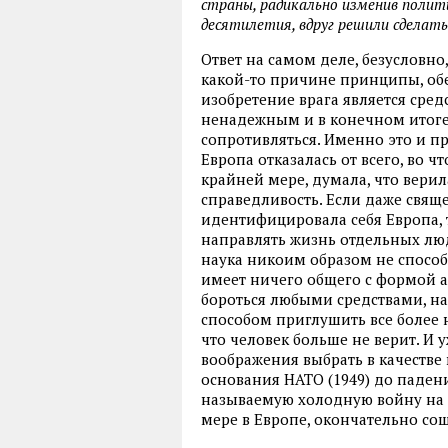
страны, радикально изменив полити
десятилетия, вдруг решили сделат
Ответ на самом деле, безусловно
какой-то причине принципы, об
изобретение врага является сред
ненадежным и в конечном итоге
сопротивляться. Именно это и пр
Европа отказалась от всего, во ч
крайней мере, думала, что верила
справедливость. Если даже свящ
идентифицировала себя Европа, 
направлять жизнь отдельных лю
наука никоим образом не способ
имеет ничего общего с формой а
бороться любыми средствами, н
способом приглушить все более 
что человек больше не верит. И 
воображения выбрать в качестве 
основания НАТО (1949) до падени
называемую холодную войну на в
мере в Европе, окончательно сош