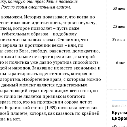
ку, которую они проводили в последние
ь Россию своим смертельным врагом.
30 июл
, возможен. История показывает, что когда по
еспечивающие идентичность, терпят неудачу,
23 июл
ством, которое позволяет – пусть даже
 губительным образом – подобному
оисходит на наших глазах. Очевидно, что
29 июн
то верила на протяжении веков – или, по
: своего Бога, свободу, равенство, демократию,
енники больше не верят в религию, с которой
то и политика уже давно утратила способность
6 авг
дей и народов. Занявшие их место экономика и
ны гарантировать идентичность, которая не
лгоритма. Изобретение врага, с которым можно
а данный момент является единственным
нарастающий страх перед лицом всего того, во
уж точно не является признаком богатого
врага того, кто на протяжении сорока лет от
8 мая / 14
я Берлинской стены (1989) позволял вести так
Круглы
сей планете, которая, как казалось по крайней
цифро
ла на нет.
«Когда