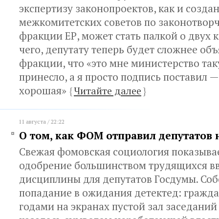
экспертизу законопроектов, как и созда
межкомитетских советов по законотворч
фракции ЕР, может стать палкой о двух 
чего, депутату теперь будет сложнее об
фракции, что «это мне министерство та
принесло, а я просто подпись поставил —
хорошая»
{
Читайте далее
}
11 августа / 22:22
О том, как ФОМ отправил депутатов 
Свежая фомовская cоциология показыва
одобрение большинством трудящихся в
дисциплины для депутатов Госдумы. Соб
попадание в ожидания детектед: гражд
годами на экранах пустой зал заседаний 