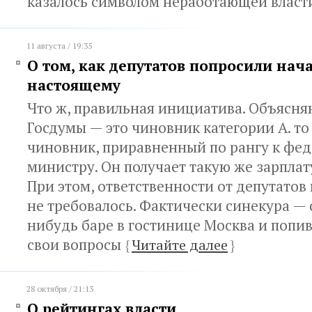
казалось символом неработающей влас
11 августа / 19:35
О том, как депутатов попросили нача
настоящему
Что ж, правильная инициатива. Объясняю
Госдумы — это чиновник категории А. то
чиновник, приравненный по рангу к фе
министру. Он получает такую же зарплату
При этом, ответственности от депутато
не требовалось. Фактически синекура — 
нибудь баре в гостинице Москва и попив
свои вопросы
{
Читайте далее
}
28 октября / 21:13
О рейтингах власти