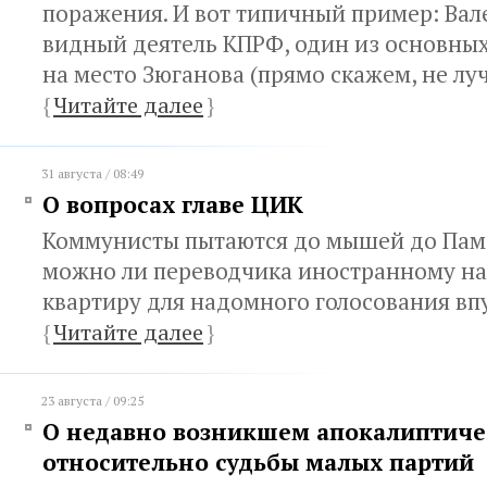
поражения. И вот типичный пример: Вал
видный деятель КПРФ, один из основны
на место Зюганова (прямо скажем, не л
{
Читайте далее
}
31 августа / 08:49
О вопросах главе ЦИК
Коммунисты пытаются до мышей до Памф
можно ли переводчика иностранному н
квартиру для надомного голосования вп
{
Читайте далее
}
23 августа / 09:25
О недавно возникшем апокалиптиче
относительно судьбы малых партий