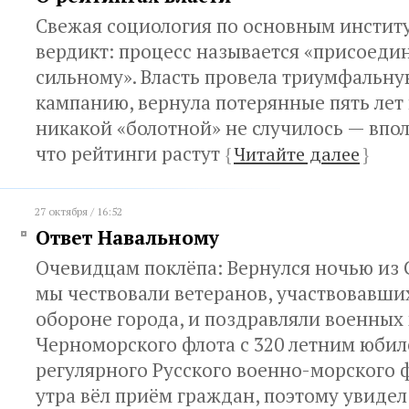
Свежая социология по основным институ
вердикт: процесс называется «присоеди
сильному». Власть провела триумфальну
кампанию, вернула потерянные пять лет
никакой «болотной» не случилось — впол
что рейтинги растут
{
Читайте далее
}
27 октября / 16:52
Ответ Навальному
Очевидцам поклёпа: Вернулся ночью из С
мы чествовали ветеранов, участвовавши
обороне города, и поздравляли военных
Черноморского флота с 320 летним юби
регулярного Русского военно-морского ф
утра вёл приём граждан, поэтому увиде