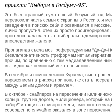
проекта "Выборы в Госдуму-93".
Это был странный, суматошный, безумный год. М
перевозили часть семьи с Украины в Россию, я м
заведения в поисках себя и осваивалс
я в Москве.
лично пропустил, отец их просто проигнорировал,
проголосовала за что-то либерально-демократичес
впоследствии жалела.
Пропаганда съела мозг референдумным "Да-Да-Не
безальтернативность ("реформам нет альтернатив
прочим, по сравнению с тем медиадавлением ны
выглядит как невинный искатель истины.
В сентябре я помню лекцию Кураева, выпотрошен
поражением патриарха при попытке стать посредн
между Белым домом и Кремлем.
В октябре - снайперов на пересечении Калининско
кольца, труп на дороге, милиционера, который на 
забор!" и тащит за шиворот меня, смешного зеваку
совершенно случайно оказался в зоне поражения.