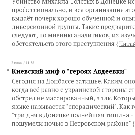
Убийство Михаила Толстых в Донецке и
профессионально, и вся организация это
выдаёт почерк хорошо обученной и опы
диверсионной группы. Такие предварит
следуют, по мнению аналитиков, из изу
обстоятельств этого преступления
{
Чита
2 июля / 11:38
Киевский миф о "героях Авдеевки"
Сегодня на Донбассе затишье. Каким оно 
когда всё равно с украинской стороны ст
обстрел не массированный, а так. Котор
языке называется "спорадический". Как 
"три дня в Донецке полнейшая тишина -
пошумели ночью в Петровском районе"
{