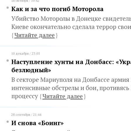
18 октября / 10:42
Как и за что погиб Моторола
Убийство Моторолы в Донецке свидетельс
Киеве окончательно сделала террор св
{
Читайте далее
}
10 декабря / 23:05
Наступление хунты на Донбасс: «Ук
безлюдный»
В секторе Мариуполя на Донбассе армия
интенсивные обстрелы и бои, противяс
процессу
{
Читайте далее
}
28 сентября / 21:44
И снова «Боинг»