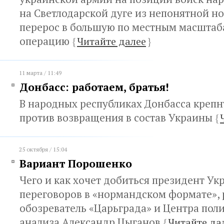
на Светлодарской дуге из непонятной н
перерос в большую по местным масштаб
операцию
{
Читайте далее
}
11 марта / 11:49
Донбасс: работаем, братья!
В народных республиках Донбасса крепн
против возвращения в состав Украины
{
25 октября / 15:04
Вариант Порошенко
Чего и как хочет добиться президент Ук
переговоров в «нормандском формате», 
обозреватель «Царьграда» и Центра пол
анализа Александр Цыганов
{
Читайте да