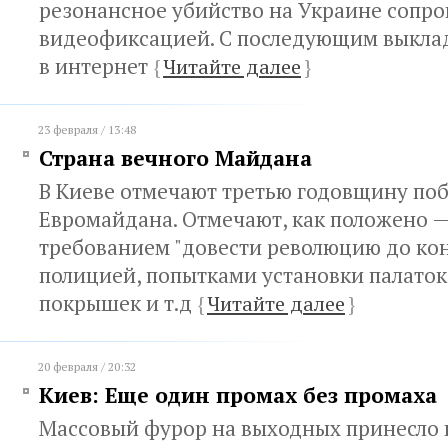
резонансное убийство на Украине сопр
видеофиксацией. С последующим выкла
в интернет
{
Читайте далее
}
23 февраля / 13:48
Страна вечного Майдана
В Киеве отмечают третью годовщину по
Евромайдана. Отмечают, как положено 
требованием "довести революцию до кон
полицией, попытками установки палаток
покрышек и т.д
{
Читайте далее
}
20 февраля / 20:32
Киев: Еще один промах без промаха
Массовый фурор на выходных принесло