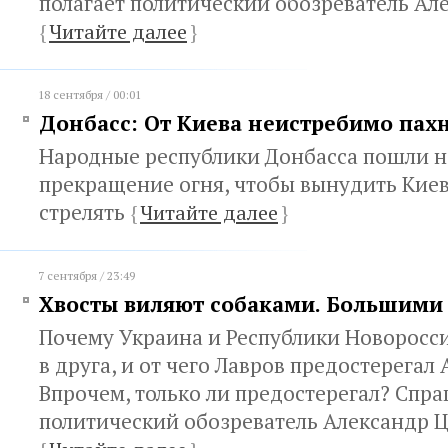
полагает политический обозреватель Ал
{
Читайте далее
}
18 сентября / 00:01
Донбасс: От Киева неистребимо пах
Народные республики Донбасса пошли н
прекращение огня, чтобы вынудить Киев
стрелять
{
Читайте далее
}
7 сентября / 23:49
Хвосты виляют собаками. Большими
Почему Украина и Республики Новоросси
в друга, и от чего Лавров предостерегал
Впрочем, только ли предостерегал? Спр
политический обозреватель Александр 