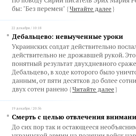
По поводу Сирии писатель Эрих Мария Р
бы: "Без перемен"
{
Читайте далее
}
22 декабря / 10:18
Дебальцево: невыученные уроки
Украинских солдат действительно посла
действительно не дрожавшей рукой. Эт
понятный результат двухдневного сраж
Дебальцево, в ходе которого было унич
данным, от пяти десятков до более сотн
двух сотен ранено
{
Читайте далее
}
19 декабря / 20:56
Смерть с целью отвлечения вниман
До сих пор так и остающееся необъясн
украинской армии на позиции войск на