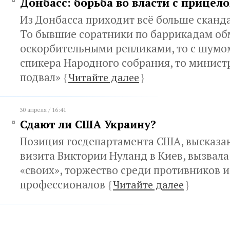
Донбасс: борьба во власти с прицел
Из Донбасса приходит всё больше сканд
То бывшие соратники по баррикадам о
оскорбительными репликами, то с шумо
спикера Народного собрания, то министр
подвал»
{
Читайте далее
}
30 апреля / 16:41
Сдают ли США Украину?
Позиция госдепартамента США, высказан
визита Виктории Нуланд в Киев, вызвала
«своих», торжество среди противников и
профессионалов
{
Читайте далее
}