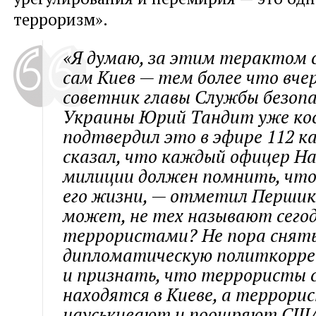
терроризм».
«Я думаю, за этим терактом
сам Киев — тем более что вче
советник главы Службы безоп
Украины Юрий Тандит уже ко
подтвердил это в эфире 112 к
сказал, что каждый офицер Н
милиции должен помнить, что 
его жизни, — отметил Першико
может, не тех называют сего
террористами? Не пора снят
дипломатическую политкорр
и признать, что террористы 
находятся в Киеве, а террори
науськивают и поощряют СШ