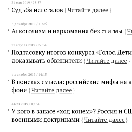
21 мая 2019 / 23:57
Судьба нелегалов
{
Читайте далее
}
5 декабря 2019 / 11:25
Алкоголизм и наркомания без стигмы
{
Ч
27 апреля 2019 / 22:34
Подтасовку итогов конкурса «Голос. Дет
доказывать обвинители
{
Читайте далее
}
4 декабря 2019 / 14:15
В поисках смысла: российские мифы на
фоне
{
Читайте далее
}
4 мая 2019 / 09:34
У кого в запасе «ход конем»? Россия и 
военными доктринами
{
Читайте далее
}