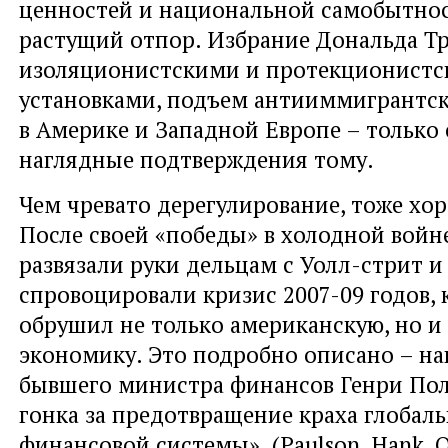
ценностей и национальной самобытнос
растущий отпор. Избрание Дональда Тр
изоляционистскими и протекционист
установками, подъем антииммигрантс
в Америке и Западной Европе – только
наглядные подтверждения тому.
Чем чревато дерегулирование, тоже хо
После своей «победы» в холодной войн
развязали руки дельцам с Уолл-стрит и
спровоцировали кризис 2007-09 годов, 
обрушил не только американскую, но и
экономику. Это подробно описано – на
бывшего министра финансов Генри Пол
гонка за предотвращение краха глобал
финансовой системы». (Paulson, Hank, O