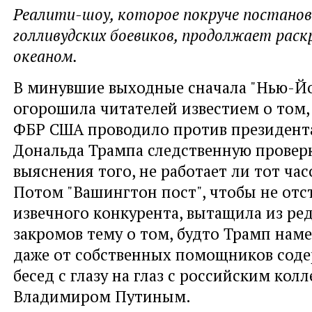
Реалити-шоу, которое покруче постано
голливудских боевиков, продолжает раск
океаном.
В минувшие выходные сначала "Нью-Йо
огорошила читателей известием о том, 
ФБР США проводило против президент
Дональда Трампа следственную провер
выяснения того, не работает ли тот ча
Потом "Вашингтон пост", чтобы не отст
извечного конкурента, вытащила из р
закромов тему о том, будто Трамп нам
даже от собственных помощников соде
бесед с глазу на глаз с российским колл
Владимиром Путиным.