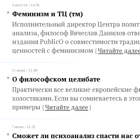
4 августа / 14:06
Феминизм и ТЦ (тм)
Исполнительный директор Центра полит
анализа, философ Вячеслав Данилов отве
издания PublicO о совместимости трад
ценностей с феминизмом
{
Читайте дале
11 июля / 21:08
О философском целибате
Практически все великие европейские 
холостяками. Если вы сомневаетесь в это
примеры
{
Читайте далее
}
7 июля / 12:52
Сможет ли психоанализ спасти нас о