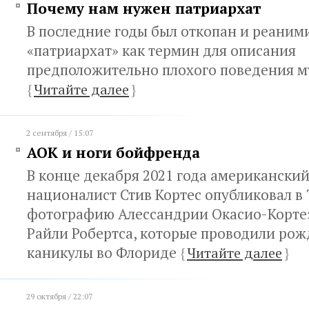
Почему нам нужен патриархат
В последние годы был откопан и реаним
«патриархат» как термин для описания
предположительно плохого поведения 
{
Читайте далее
}
2 сентября / 15:07
АОК и ноги бойфренда
В конце декабря 2021 года американски
националист Стив Кортес опубликовал в
фотографию Алессандрии Окасио-Кортез
Райли Робертса, которые проводили ро
каникулы во Флориде
{
Читайте далее
}
29 октября / 22:07