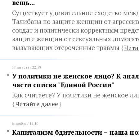
вещь...
Существует удивительное сходство меж
Талибана по защите женщин от агрессив
солдат и политически корректным предс
защите женщин от сексуальных домогате
вызывающих отсроченные травмы
{
Чита
17 августа / 22:59
У политики не женское лицо? К ана
части списка "Единой России"
Как считаете? У политики не женское ли
{
Читайте далее
}
6 ноября / 14:10
Капитализм бдительности – наша но