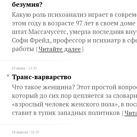
безумия?
Какую роль психоанализ играет в совре
этом году в возрасте 97 лет в своем доме
штат Массачусетс, умерла последняя вну
Софи Фрейд, профессор и психиатр в сф
работы
{
Читайте далее
}
29 июня / 15:33
Транс-варварство
Что такое женщина? Этот простой вопрос
который до сих пор цепляется за словар
«взрослый человек женского пола», в по
ставит в тупик западных политиков
{
Чит
18 апреля / 22:07