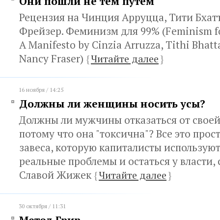
Они пошли не тем путем
Рецензия на Чинция Арруцца, Тити Бхат
Фрейзер. Феминизм для 99% (Feminism for
A Manifesto by Cinzia Arruzza, Tithi Bhat
Nancy Fraser)
{
Читайте далее
}
16 ноября / 14:25
Должны ли женщины носить усы?
Должны ли мужчины отказаться от своей
потому что она "токсична"? Все это про
завеса, которую капиталисты используют
реальные проблемы и остаться у власти,
Славой Жижек
{
Читайте далее
}
30 октября / 11:31