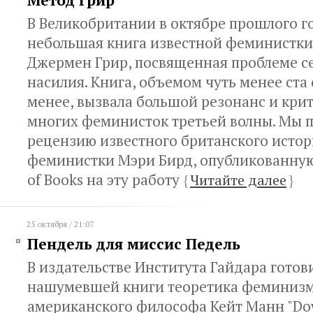
Метод Грир
В Великобритании в октябре прошлого го
небольшая книга известной феминистки
Джермен Грир, посвященная проблеме с
насилия. Книга, объемом чуть менее ста 
менее, вызвала большой резонанс и кри
многих феминисток третьей волны. Мы 
рецензию известного британского истор
феминистки Мэри Бирд, опубликованную
of Books на эту работу
{
Читайте далее
}
25 октября / 21:07
Пендель для миссис Педель
В издательстве Института Гайдара готов
нашумевшей книги теоретика феминизм
американского философа Кейт Манн "Dow