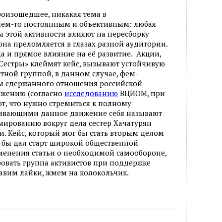
оизошедшее, никакая тема в
 чем-то постоянным и объективным: любая
ы этой активности влияют на пересборку
 она преломляется в глазах разной аудитории.
да и прямое влияние на её развитие. Акции,
Сестры» клеймят кейс, вызывают устойчивую
ной группой, в данном случае, фем-
чем сдержанного отношения российской
ижению (согласно
исследованию
ВЦИОМ, при
т, что нужно стремиться к полному
живающими данное движение себя называют
рмированию вокруг дела сестер Хачатурян
. Кейс, который мог бы стать вторым делом
 бы дал старт широкой общественной
менения статьи о необходимой самообороне,
овать группа активистов при поддержке
ставим лайки, жмем на колокольчик.