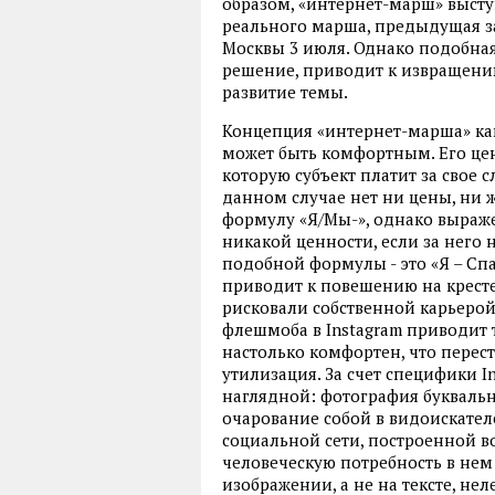
образом, «интернет-марш» высту
реального марша, предыдущая з
Москвы 3 июля. Однако подобная
решение, приводит к извращению
развитие темы.
Концепция «интернет-марша» как
может быть комфортным. Его цен
которую субъект платит за свое с
данном случае нет ни цены, ни
формулу «Я/Мы-», однако выраж
никакой ценности, если за него 
подобной формулы - это «Я – Сп
приводит к повешению на кресте
рисковали собственной карьерой
флешмоба в Instagram приводит 
настолько комфортен, что перест
утилизация. За счет специфики I
наглядной: фотография буквальн
очарование собой в видоискател
социальной сети, построенной в
человеческую потребность в нем
изображении, а не на тексте, нел