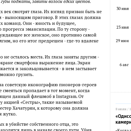
губы поджаты, завиты волосы едких цветов.
30 июл
 век смотрят глаза. Их взгляд призван быть не
- выносящим приговор. В этих глазах должна
х команд. Они - юность и будущее,
23 июл
прогресса эмансипации. По ту сторону -
чуждающее все женское, оно противно самой
гим, но его итог предрешен - где-то вдалеке
29 июн
о не осталось места. Их глаза заняты другим -
экране смартфона выражение лица. Экран
6 авг
жается и закольцовывается - в нем застывает
 можно грузить.
 на советскую иконографию пионеров-героев
 смеяться пропадает в тот момент, когда
ящен данный флешмоб в Instagram. От
у акцией «Сестры», также называемой
естер Хачатурян, к которому она должна
8 июля / 
я жутко.
«Одисс
камер
х в убийстве собственного отца, это
аходятся лишь в начале своего пути. Убив
«Когда 