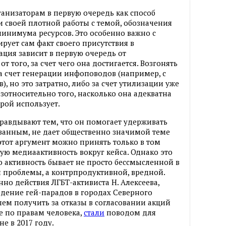
анизаторам в первую очередь как способ
 своей плотной работы с темой, обозначения
минимума ресурсов. Это особенно важно с
рует сам факт своего присутствия в
ация зависит в первую очередь от
от того, за счет чего она достигается. Возгонять
а счет генерации инфоповодов (например, с
 но это затратно, либо за счет утилизации уже
зотносительно того, насколько она адекватна
рой использует.
равдывают тем, что он помогает удерживать
анным, не дает общественно значимой теме
о этот аргумент можно принять только в том
юбую медиаактивность вокруг кейса. Однако это
о активность бывает не просто бессмысленной в
проблемы, а контрпродуктивной, вредной.
но действия ЛГБТ-активиста Н. Алексеева,
дение гей-парадов в городах Северного
шем получить за отказы в согласовании акций
е по правам человека,
стали
поводом для
е в 2017 году.