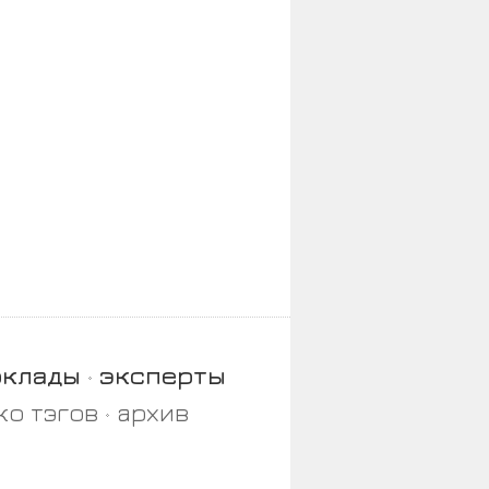
оклады
эксперты
ко тэгов
архив