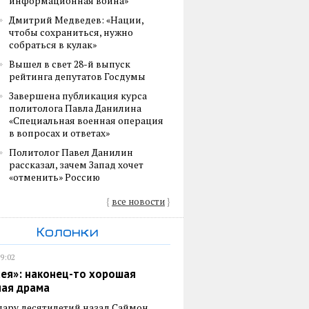
информационная война»
Дмитрий Медведев: «Нации,
чтобы сохраниться, нужно
собраться в кулак»
Вышел в свет 28-й выпуск
рейтинга депутатов Госдумы
Завершена публикация курса
политолога Павла Данилина
«Специальная военная операция
в вопросах и ответах»
Политолог Павел Данилин
рассказал, зачем Запад хочет
«отменить» Россию
{
все новости
}
Колонки
19:02
ея»: наконец-то хорошая
ная драма
пару десятилетий назад Саймон