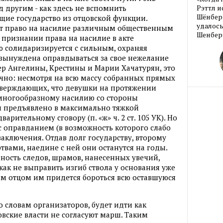
д другим - как здесь не вспомнить
Рэттл и
Шёнберг
щие государство из отцовской функции.
удалось
ет право на насилие различным общественным
Шенберг
 признании права на насилие в акте
 солидаризируется с сильным, охраняя
а вынуждена оправдываться за свое нежелание
тер Ангелины, Крестины и Марии Хачатурян, это
чно: несмотря на всю массу собранных прямых
дтверждающих, что девушки на протяжении
многообразному насилию со стороны
м предъявлено в максимально тяжкой
арительному сговору (п. «ж» ч. 2 ст. 105 УК). Но
 с оправданием (в возможность которого слабо
 заключения. Отдав долг государству, второму
ртвами, наедине с ней они останутся на годы.
упность следов, шрамов, нанесенных увечий,
как не выправить изгиб ствола у основания уже
им отцом им придется бороться всю оставшуюся
о словам организаторов, будет идти как
вские власти не согласуют марш. Таким