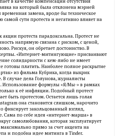
пает в качестве компенсации отсутствия
аявка на который была отклонена мэрией
 временная замена, вроде бы техническое
 самой сути протеста и негативно влияет на
 акции протеста парадоксальна. Протест не
ность напрямую связана с риском, с ценой,
лово. Рискуя, он обретает достоинство. В
 жертвы. «Интернет-митингующие» присваивают
ение солидарности с кем-либо не имеет
не готовы платить. Наиболее полное раскрытие
артак» из фильма Кубрика, когда выкрик
. В случае дела Голунова, журналисты
. Использование формулы «Я/Мы-» в рамках
только к её инфляции. Подобный протест
ает быть протестом. Остается лишь голая
nstagram она становится слишком, нарочито
о фиксирует закольцованный взгляд,
е. Сама по себе идея «интернет-марша» в
округ самолюбования, которая эксплуатирует
 максимально прямо за счет акцента на
епа и подобна идее митинга в Tinder.