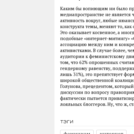
Каким бы вопиющим ни было пр
медиапространстве не является
активность вокруг, любые нюанс
конструкта темы, меняют то, как
Это оказывает косвенное, а иног
подобные «интернет-митингу» «
ассоциацию между ним и конкрет
активистками. В случае более, 
аудитории к феминистскому дв
том, что 62% опрошенных считаю
гендерному равенству, поддер
лишь 31%), это препятствует фо
широкой общественной коалиции
Голунова, прецедентом, который
дискуссии по вопросу правопри
фактически пытается приватизир
лояльных блоггеров. Ну, что ж, 
тэги
феминизм
интернет