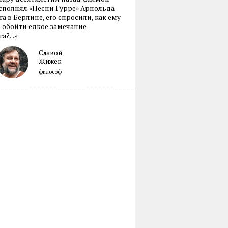
сполнял «Песни Гурре» Арнольда
а в Берлине, его спросили, как ему
 обойти едкое замечание
а?...»
Славой
Жижек
философ