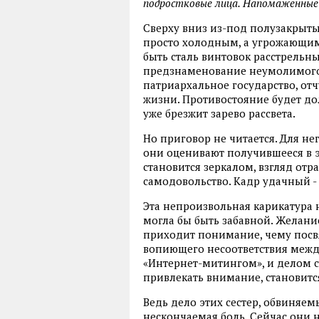
подростковые лица. Напомаженные 
Сверху вниз из-под полузакрытых
просто холодным, а угрожающим 
быть сталь винтовок расстрельны
предзнаменование неумолимого 
патриархальное государство, от
жизни. Противостояние будет дол
уже брезжит зарево рассвета.
Но приговор не читается. Для нег
они оценивают получившееся в 
становится зеркалом, взгляд отра
самодовольство. Кадр удачный -
Эта непроизвольная карикатура
могла бы быть забавной. Желание
приходит понимание, чему посв
вопиющего несоответствия межд
«Интернет-митингом», и делом с
привлекать внимание, становитс
Ведь дело этих сестер, обвиняемы
нескончаемая боль. Сейчас они н