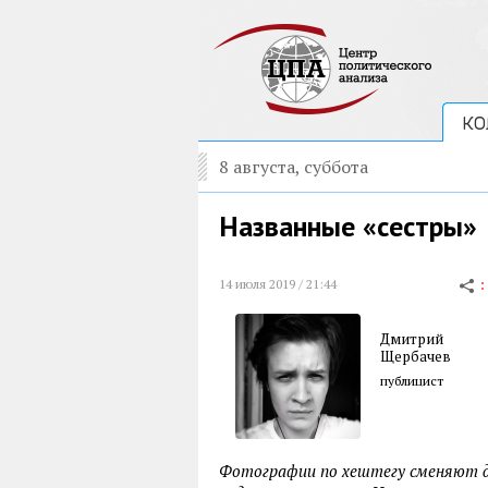
КО
8 августа, суббота
Названные «сестры»
14 июля 2019 / 21:44
Дмитрий
Щербачев
публицист
Фотографии по хештегу сменяют др