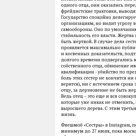
одного отца, они оказались пере
фрейдистские трактовки, выводя
Государство спокойно делегиру
организациям, но видит угрозу в
самообороны. Оно по умолчанию
стабильность его власти. Жертв
быть жертвой. В случае дела сес
проявляется максимально публи
и косвенных доказательств, по
долгого времени подвергались 
собственного отца, обвинение и
квалификации - убийство по предв
боль этих сестер не кончится ни
верится), ни с истечением срока
отцу, за дерзновение не быть же
Ведь отец – это еще и вся совок
которые уже никак не отменить, 
выросшего дерева. С этим треть
жизнь.
Флешмоб «Сестры» в Instagram, п
минимум до 27 июля, пока моско