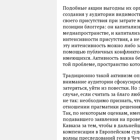
Подобные акции выгодны их орг
создания у аудитории видимости
своего присутствия при затрате 
позиции блоггера: он капитализи
медиапространстве, и капитализ
интенсивности присутствия, а не 
эту интенсивность можно либо з
помощью публичных конфликтов),
имеющихся. Активность важна бе
той проблеме, пространство кото
Традиционно такой активизм оп
внимание аудитории сфокусиров
затеряться, уйти из повестки. Н
случае, если считать за благо л
не так: необходимо признать, чт
отношении прагматики решения 
Так, по некоторым оценкам, имен
подававшего заявления на прове
Кавказа за тем, чтобы в дальней
компенсации в Европейском суд
волны преследований геев в Чечн