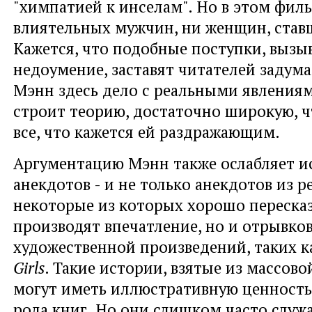
"химпатией к инселам". Но в этом фил
влиятельных мужчин, ни женщин, став
Кажется, что подобные поступки, выз
недоумение, заставят читателей задума
Мэнн здесь дело с реальными явлениям
строит теорию, достаточно широкую, ч
все, что кажется ей раздражающим.
Аргументацию Мэнн также ослабляет и
анекдотов - и не только анекдотов из р
некоторые из которых хорошо переска
производят впечатление, но и отрывков
художественной произведений, таких к
Girls
. Такие истории, взятые из массово
могут иметь иллюстративную ценность
рода книг. Но они слишком часто служ