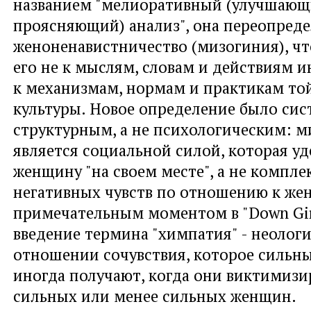
названием "мелиоративный (улучшающ
проясняющий) анализ", она переопред
женоненавистничество (мизогиния), ч
его не к мыслям, словам и действиям и
к механизмам, нормам и практикам то
культуры. Новое определение было си
структурным, а не психологическим: м
является социальной силой, которая у
женщину "на своем месте", а не компле
негативных чувств по отношению к же
примечательным моментом в "Down Gir
введение термина "химпатия" - неолог
отношении сочувствия, которое силь
иногда получают, когда они виктимизи
сильных или менее сильных женщин.