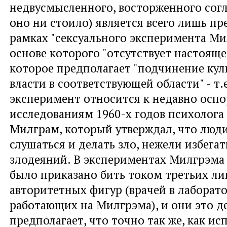
недвусмысленного, восторженного согл
оно ни стоило) является всего лишь пр
рамках "сексуального эксперимента Мил
основе которого "отсутствует настояще
которое предполагает "подчинение кул
власти в соответствующей области" - т.
эксперимент относится к недавно осп
исследованиям 1960-х годов психолога
Милграм, который утверждал, что люд
слушаться и делать зло, нежели избега
злодеяний. В экспериментах Милгрэм
было приказано бить током третьих л
авторитетных фигур (врачей в лаборато
работающих на Милгрэма), и они это д
предполагает, что точно так же, как и