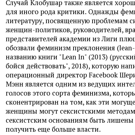
Случай Клобушар также является хоро
для иного рода критики. Однажды фе
литературу, посвященную проблемам 
женщин-политиков, руководителей, вра
представителей академии из Лиги плю
обозвали феминизм преклонения (lean-i
названию книги "Lean In" (2013) (русски
бойся действовать", 2018), которую нап
операционный директор Facebook Шери
Мэнн является одним из ведущих инте
голосов этого сорта феминизма, котор
сконентрирован на том, как эти могущ
женщины могут сексистскими методам
сексистским основаниям быть лишены
получить еще больше власти.