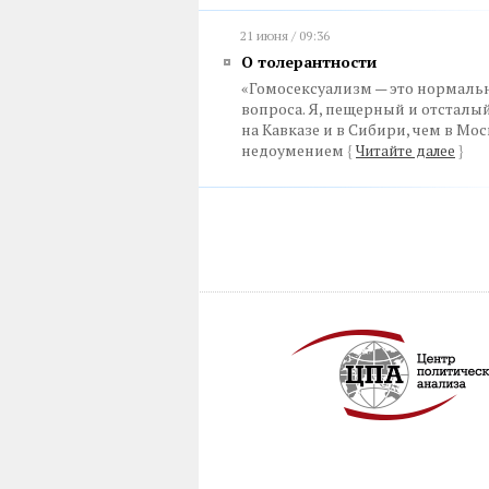
21 июня / 09:36
О толерантности
«Гомосексуализм — это нормально
вопроса. Я, пещерный и отсталы
на Кавказе и в Сибири, чем в Мо
недоумением
{
Читайте далее
}