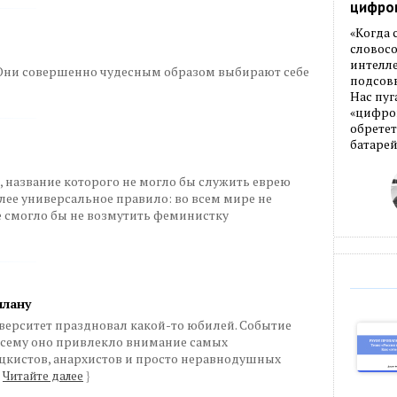
цифро
«Когда
словос
интелле
 Они совершенно чудесным образом выбирают себе
подсовы
Нас пуг
«цифров
обретет
батарей
а, название которого не могло бы служить еврею
лее универсальное правило: во всем мире не
не смогло бы не возмутить феминистку
илану
иверситет праздновал какой-то юбилей. Событие
осему оно привлекло внимание самых
цкистов, анархистов и просто неравнодушных
Читайте далее
}