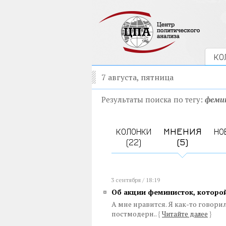
КО
7 августа, пятница
Результаты поиска по тегу:
феми
КОЛОНКИ
МНЕНИЯ
НО
(22)
(5)
3 сентября / 18:19
Об акции феминисток, которо
А мне нравится. Я как-то говори
постмодерн..
{
Читайте далее
}