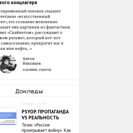
вого концлагеря
 современный человек слышит
очетание «искусственный
кт», его сознание мгновенно
вает ему картинки из фантастики.
ают «Скайнетом», рассуждают о
ом разуме», который вот-вот
 самосознание, превратит нас в
ки или нефть...»
Антон
Николаев
художник, куратор
Доклады
30 июля / 00:00
PSYOP. ПРОПАГАНДА
VS РЕАЛЬНОСТЬ
Тезис «Россия
проигрывает войну». Как