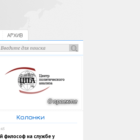
АРХИВ
Колонки
:45
й философ на службе у