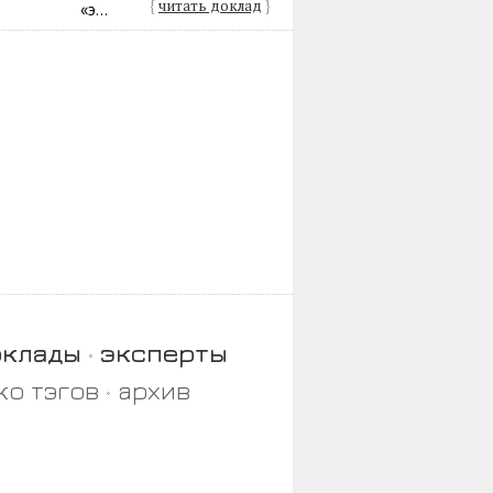
{
читать доклад
}
«э...
оклады
эксперты
ко тэгов
архив