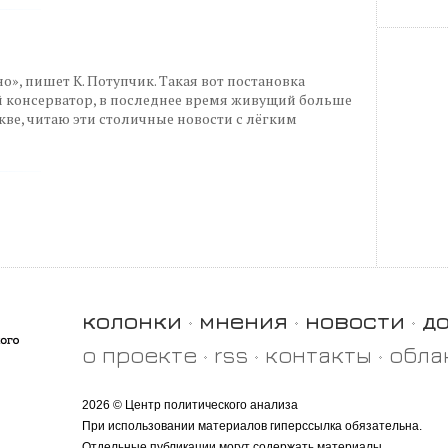
», пишет К. Потупчик. Такая вот постановка
й консерватор, в последнее время живущий больше
скве, читаю эти столичные новости с лёгким
колонки
мнения
новости
д
о проекте
rss
контакты
обла
2026 © Центр политического анализа
При использовании материалов гиперссылка обязательна.
Отдельные публикации могут содержать материалы