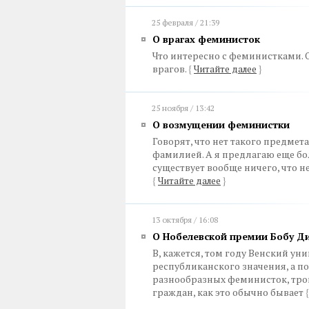
25 февраля / 21:39
О врагах феминисток
Что интересно с феминистками.
врагов.
{
Читайте далее
}
25 ноября / 13:42
О возмущении феминистки
Говорят, что нет такого предмет
фамилией. А я предлагаю еще бо
существует вообще ничего, что 
{
Читайте далее
}
13 октября / 16:08
О Нобелевской премии Бобу Д
В, кажется, том году Венский ун
республиканского значения, а п
разнообразных феминисток, тро
граждан, как это обычно бывает
{