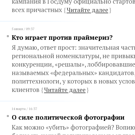
кампания в ГосДуму официально стартов
всех причастных
{
Читайте далее
}
5 июня / 09:37
Кто играет против праймериз?
Я думаю, ответ прост: значительная част
региональной номенклатуры, не привык
конкуренции, «решалы», лоббировавшие 
называемых «федеральных» кандидатов,
политтехнологи, у которых в новых усло
клиентов
{
Читайте далее
}
14 марта / 16:37
О силе политической фотографии
Как можно «убить» фотографией? Вопию