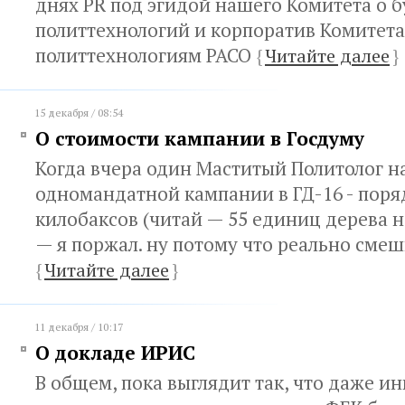
днях PR под эгидой нашего Комитета о 
политтехнологий и корпоратив Комитета
политтехнологиям РАСО
{
Читайте далее
}
15 декабря / 08:54
О стоимости кампании в Госдуму
Когда вчера один Маститый Политолог на
одномандатной кампании в ГД-16 - поря
килобаксов (читай — 55 единиц дерева 
— я поржал. ну потому что реально сме
{
Читайте далее
}
11 декабря / 10:17
О докладе ИРИС
В общем, пока выглядит так, что даже и