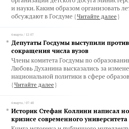
организации детского досуга Министерс
и науки. Каким образом организовать л
обсуждают в Госдуме
{
Читайте далее
}
4 марта / 12:07
Депутаты Госдумы выступили против
сокращения числа вузов
Члены комитета Госдумы по образовани
Любовь Духанина высказались за измен
национальной политики в сфере образо
{
Читайте далее
}
4 марта / 07:48
Историк Стефан Коллини написал но
кризисе современного университета
Книга историка и публичного интеллект