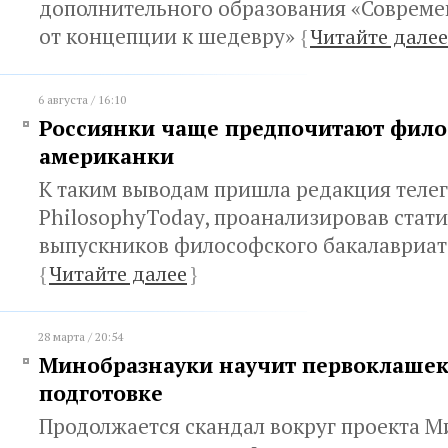
дополнительного образования «Совреме
от концепции к шедевру»
{
Читайте далее
6 августа / 16:10
Россиянки чаще предпочитают фило
американки
К таким выводам пришла редакция теле
PhilosophyToday, проанализировав стат
выпускников философского бакалавриата
{
Читайте далее
}
28 марта / 20:54
Минобразнауки научит первоклашек
подготовке
Продолжается скандал вокруг проекта 