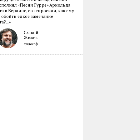
сполнял «Песни Гурре» Арнольда
а в Берлине, его спросили, как ему
 обойти едкое замечание
а?...»
Славой
Жижек
философ