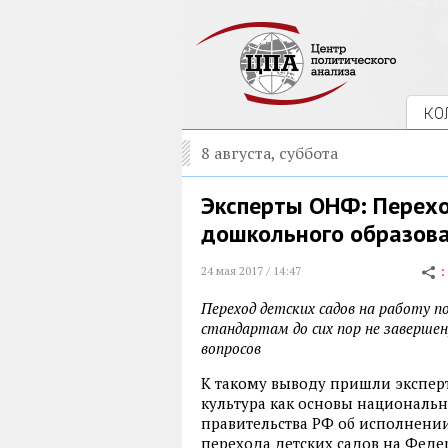
КО
8 августа, суббота
Эксперты ОНФ: Перехо
дошкольного образова
24 мая 2017 / 14:47
Переход детских садов на работу 
стандартам до сих пор не завершен
вопросов
К такому выводу пришли экспер
культура как основы националь
правительства РФ об исполнени
перехода детских садов на Фед