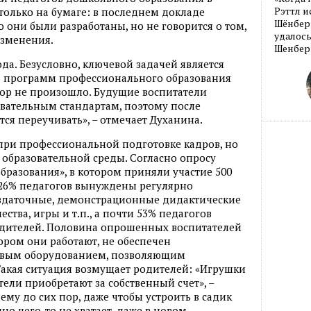
Рэттл и
 только на бумаге: в последнем докладе
Шёнберг
о они были разработаны, но не говорится о том,
удалось
изменения.
Шенберг
ода. Безусловно, ключевой задачей является
С программ профессионального образования
 пор не произошло. Будущие воспитатели
овательным стандартам, поэтому после
ся переучивать», – отмечает Духанина.
при профессиональной подготовке кадров, но
образовательной среды. Согласно опросу
разования», в котором приняли участие 500
2,26% педагогов вынуждены регулярно
раздаточные, демонстрационные дидактические
ства, игры и т.п., а почти 53% педагогов
одителей. Половина опрошенных воспитателей
тором они работают, не обеспечен
овым оборудованием, позволяющим
Такая ситуация возмущает родителей: «Игрушки
ели приобретают за собственный счет», –
му до сих пор, даже чтобы устроить в садик
но чего-то не хватает, даже в новом