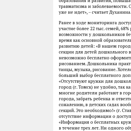
образования и развития, повыша
травматизма и заболеваемости. О
уже не идет», – считает Духанина
Ранее в ходе мониторинга досту
участие более 22 тыс. семей, 68
возможности у дошкольников бес
время как основной образовател
развитию детей: «В нашем город
секции для детей дошкольного во
невозможно бесплатно оформить 
рисованием. Дошкольника практи
танцы, музыка, рисование. Хоте
больший выбор бесплатного допо
«Отсутствуют кружки для дошкол
город (г. Томск) не удобно, так 
многие родители работают в гор
города, забрать ребенка и отвезти
сожалению, в детских садах воо
секций. Это необходимо!» (г. Ст
отсутствие информации о досту
«Информация о бесплатных кружк
в течение трех лет. Ни одного о