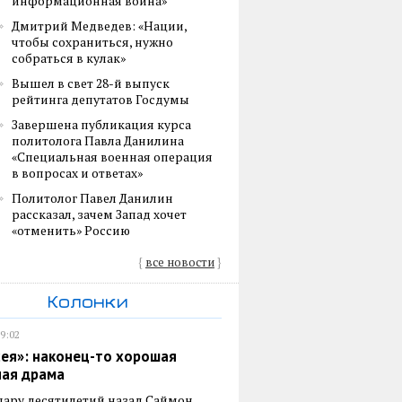
информационная война»
Дмитрий Медведев: «Нации,
чтобы сохраниться, нужно
собраться в кулак»
Вышел в свет 28-й выпуск
рейтинга депутатов Госдумы
Завершена публикация курса
политолога Павла Данилина
«Специальная военная операция
в вопросах и ответах»
Политолог Павел Данилин
рассказал, зачем Запад хочет
«отменить» Россию
{
все новости
}
Колонки
19:02
ея»: наконец-то хорошая
ная драма
пару десятилетий назад Саймон