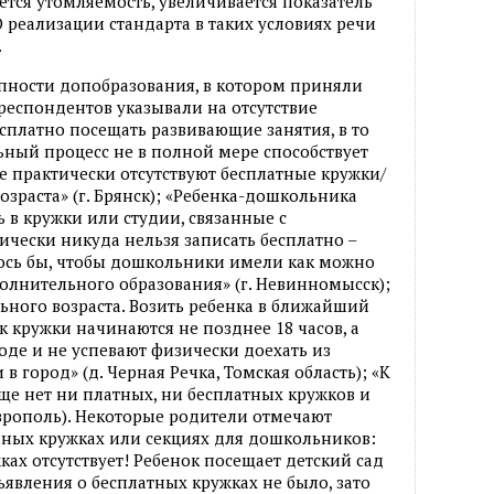
ется утомляемость, увеличивается показатель
 реализации стандарта в таких условиях речи
.
пности допобразования, в котором приняли
% респондентов указывали на отсутствие
платно посещать развивающие занятия, в то
ьный процесс не в полной мере способствует
е практически отсутствуют бесплатные кружки/
зраста» (г. Брянск); «Ребенка-дошкольника
в кружки или студии, связанные с
чески никуда нельзя записать бесплатно –
лось бы, чтобы дошкольники имели как можно
лнительного образования» (г. Невинномысск);
ьного возраста. Возить ребенка в ближайший
как кружки начинаются не позднее 18 часов, а
оде и не успевают физически доехать из
 в город» (д. Черная Речка, Томская область); «К
бще нет ни платных, ни бесплатных кружков и
аврополь). Некоторые родители отмечают
пных кружках или секциях для дошкольников:
ах отсутствует! Ребенок посещает детский сад
бъявления о бесплатных кружках не было, зато