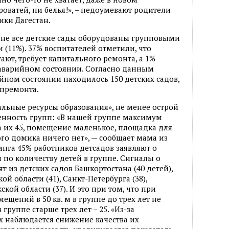
оватей, ни белья!», – недоумевают родители
ики Дагестан.
о не все детские сады оборудованы групповыми
(11%). 37% воспитателей отметили, что
тают, требует капитального ремонта, а 1%
в аварийном состоянии. Согласно данным
рийном состоянии находилось 150 детских садов,
апремонта.
ьные ресурсы образования», не менее острой
енность групп: «В нашей группе максимум
а их 45, помещение маленькое, площадка для
ого домика ничего нет», — сообщает мама из
нга 45% работников детсадов заявляют о
о количеству детей в группе. Сигналы о
 из детских садов Башкортостана (40 детей),
ой области (41), Санкт-Петербурга (38),
ской области (37). И это при том, что при
щений в 50 кв. м в группе до трех лет не
 группе старше трех лет – 25. «Из-за
х наблюдается снижение качества их