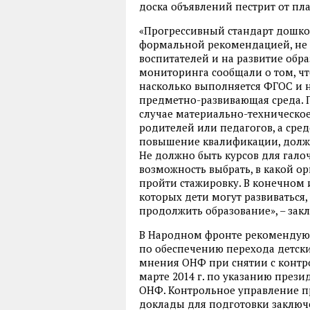
доска объявлений пестрит от плат
«Прогрессивный стандарт дошкол
формальной рекомендацией, не 
воспитателей и на развитие обр
мониторинга сообщали о том, чт
насколько выполняется ФГОС и н
предметно-развивающая среда. Пр
случае материально-техническо
родителей или педагогов, а сре
повышение квалификации, должн
Не должно быть курсов для гало
возможность выбрать, в какой о
пройти стажировку. В конечном и
которых дети могут развиваться
продолжить образование», – зак
В Народном фронте рекомендуют
по обеспечению перехода детск
мнения ОНФ при снятии с контр
марте 2014 г. по указанию през
ОНФ. Контрольное управление п
доклады для подготовки заключ