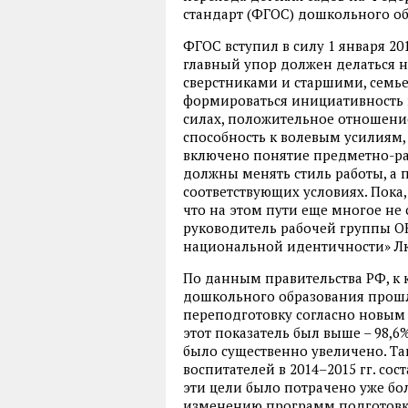
стандарт (ФГОС) дошкольного об
ФГОС вступил в силу 1 января 20
главный упор должен делаться н
сверстниками и старшими, семье
формироваться инициативность и
силах, положительное отношение
способность к волевым усилиям,
включено понятие предметно-раз
должны менять стиль работы, а 
соответствующих условиях. Пока
что на этом пути еще многое не 
руководитель рабочей группы О
национальной идентичности» Л
По данным правительства РФ, к ко
дошкольного образования прош
переподготовку согласно новым 
этот показатель был выше – 98,6
было существенно увеличено. Та
воспитателей в 2014–2015 гг. сост
эти цели было потрачено уже бо
изменению программ подготовки