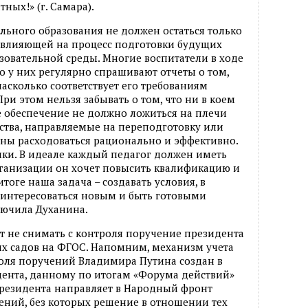
ных!» (г. Самара).
ьного образования не должен остаться только
влияющей на процесс подготовки будущих
азовательной среды. Многие воспитатели в ходе
о у них регулярно спрашивают отчеты о том,
асколько соответствует его требованиям
и этом нельзя забывать о том, что ни в коем
е обеспечение не должно ложиться на плечи
дства, направляемые на переподготовку или
ы расходоваться рационально и эффективно.
чки. В идеале каждый педагог должен иметь
рганизации он хочет повысить квалификацию и
тоге наша задача – создавать условия, в
, интересоваться новым и быть готовыми
лючила Духанина.
 не снимать с контроля поручение президента
их садов на ФГОС. Напомним, механизм учета
оля поручений Владимира Путина создан в
идента, данному по итогам «Форума действий»
резидента направляет в Народный фронт
ений, без которых решение в отношении тех