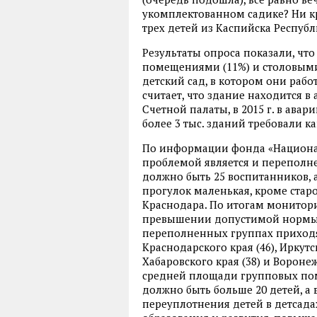
укомплектованном садике? Ни кр
трех детей из Каспийска Республ
Результаты опроса показали, чт
помещениями (11%) и столовыми 
детский сад, в котором они рабо
считает, что здание находится 
Счетной палаты, в 2015 г. в ава
более 3 тыс. зданий требовали к
По информации фонда «Национал
проблемой является и переполн
должно быть 25 воспитанников, 
прогулок маленькая, кроме стар
Краснодара. По итогам монитори
превышении допустимой нормы п
переполненных группах приходят
Краснодарского края (46), Иркутск
Хабаровского края (38) и Воронеж
средней площади групповых поме
должно быть больше 20 детей, а в
переуплотнения детей в детсада