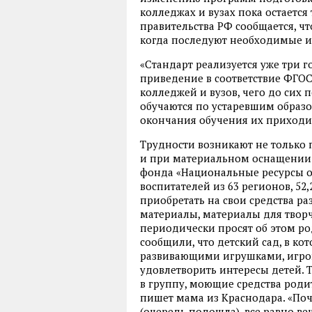
колледжах и вузах пока остается
правительства РФ сообщается, чт
когда последуют необходимые 
«Стандарт реализуется уже три г
приведение в соответствие ФГО
колледжей и вузов, чего до сих
обучаются по устаревшим образ
окончания обучения их приходит
Трудности возникают не только 
и при материальном оснащении 
фонда «Национальные ресурсы об
воспитателей из 63 регионов, 5
приобретать на свои средства 
материалы, материалы для творче
периодически просят об этом р
сообщили, что детский сад, в ко
развивающими игрушками, игр
удовлетворить интересы детей. 
в группу, моющие средства родит
пишет мама из Краснодара. «Поче
(очередь подошла), все равно веч