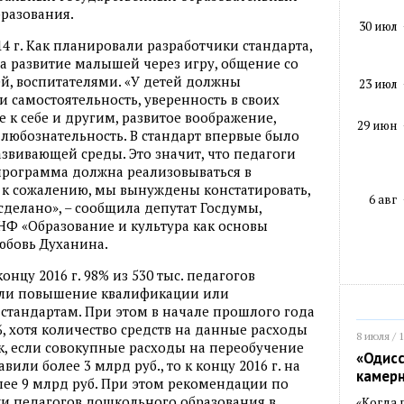
разования.
30 июл
14 г. Как планировали разработчики стандарта,
а развитие малышей через игру, общение со
й, воспитателями. «У детей должны
23 июл
 самостоятельность, уверенность в своих
 к себе и другим, развитое воображение,
29 июн
 любознательность. В стандарт впервые было
вивающей среды. Это значит, что педагоги
программа должна реализовываться в
, к сожалению, мы вынуждены констатировать,
6 авг
сделано», – сообщила депутат Госдумы,
НФ «Образование и культура как основы
юбовь Духанина.
нцу 2016 г. 98% из 530 тыс. педагогов
ли повышение квалификации или
стандартам. При этом в начале прошлого года
%, хотя количество средств на данные расходы
8 июля / 
к, если совокупные расходы на переобучение
«Одисс
авили более 3 млрд руб., то к концу 2016 г. на
камер
лее 9 млрд руб. При этом рекомендации по
 педагогов дошкольного образования в
«Когда 