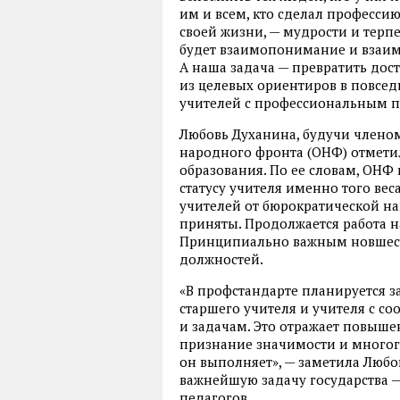
им и всем, кто сделал профессию
своей жизни, — мудрости и терпе
будет взаимопонимание и взаи
А наша задача — превратить дос
из целевых ориентиров в повсед
учителей с профессиональным 
Любовь Духанина, будучи члено
народного фронта (ОНФ) отмети
образования. По ее словам, ОНФ
статусу учителя именно того вес
учителей от бюрократической на
приняты. Продолжается работа 
Принципиально важным новшест
должностей.
«В профстандарте планируется з
старшего учителя и учителя с 
и задачам. Это отражает повыше
признание значимости и многог
он выполняет», — заметила Любо
важнейшую задачу государства 
педагогов.