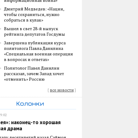
информационная война»
Дмитрий Медведев: «Нации,
чтобы сохраниться, нужно
собраться в кулак»
Вышел в свет 28-й выпуск
рейтинга депутатов Госдумы
Завершена публикация курса
политолога Павла Данилина
«Специальная военная операция
в вопросах и ответах»
Политолог Павел Данилин
рассказал, зачем Запад хочет
«отменить» Россию
{
все новости
}
Колонки
19:02
ея»: наконец-то хорошая
ная драма
пару десятилетий назад Саймон