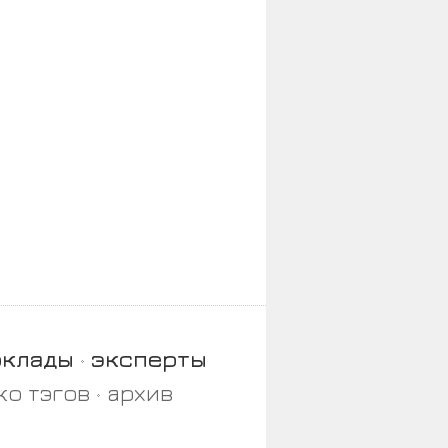
оклады
эксперты
ко тэгов
архив