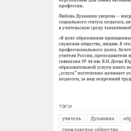
профессии.
Любовь Духанина уверена — впе
социального статуса педагога, 
в учительскую среду талантлив
«В деле образования принципиа
служения обществу, людям. В эт
профессионального долга. Хочет
учителя России, преподавателя 
гимназии № 44 им. В.Н. Деева Ю
образовательной услуги никто не
„услуга“ постепенно начинает у
педагоги, за ваш искренний тру
тэги
учитель
Духанина
об
гражданское общество