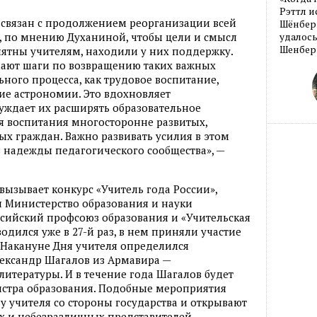
Рэттл и
связан с продолжением реорганизации всей
Шёнберг
, по мнению Духаниной, чтобы цели и смысл
удалось
Шенберг
ятны учителям, находили у них поддержку.
ают шаги по возвращению таких важных
ного процесса, как трудовое воспитание,
ие астрономии. Это вдохновляет
уждает их расширять образовательное
ля воспитания многосторонне развитых,
х граждан. Важно развивать усилия в этом
 надежды педагогического сообщества», —
вызывает конкурс «Учитель года России»,
я Министерство образования и науки
сийский профсоюз образования и «Учительская
водился уже в 27-й раз, в нем приняли участие
. Накануне Дня учителя определился
лександр Шагалов из Армавира —
литературы. И в течение года Шагалов будет
стра образования. Подобные мероприятия
 учителя со стороны государства и открывают
х и небезразличных представителей