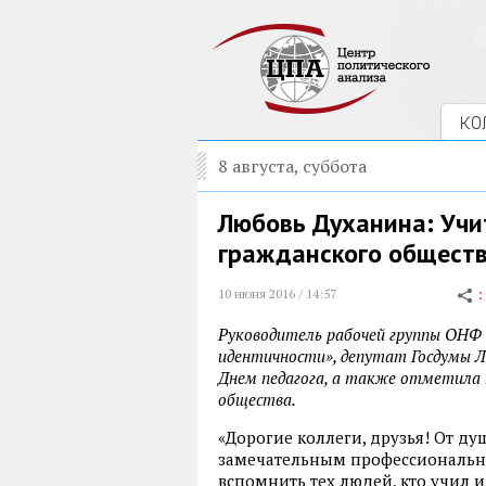
КО
8 августа, суббота
Любовь Духанина: Учи
гражданского общест
10 июня 2016 / 14:57
Руководитель рабочей группы ОНФ 
идентичности», депутат Госдумы Л
Днем педагога, а также отметила 
общества.
«Дорогие коллеги, друзья! От ду
замечательным профессиональ
вспомнить тех людей, кто учил и