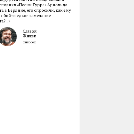
сполнял «Песни Гурре» Арнольда
а в Берлине, его спросили, как ему
 обойти едкое замечание
а?...»
Славой
Жижек
философ