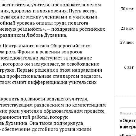
 воспитателя, учителя, преподавателя делом
30 июл
ния, здоровья и вдохновения. Пусть всегда
моуважение между учениками и учителями.
тойный уровень оплаты труда педагога
23 июл
невную реальность», — поздравила российских
праздником Любовь Духанина.
29 июн
м Центрального штаба Общероссийского
ла роль Фронта в решении вопросов
 последовательно выступает за придание
а, которого он заслуживает, за освобождение
6 авг
грузки. Первые решения в этом направлении
над профессиональным стандартом педагога.
вом станет дифференциация учительских
акрепить должности ведущего учителя,
соответствующим разделением по компетенциям
ние роли учителя в образовательном процессе,
8 июля / 
ранности той работы, которую
«Одисс
вь Духанина. Она также подчеркнула
камер
— обеспечение достойного уровня жизни
«Когда 