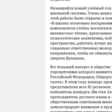
Начавшийся новый учебный год 
школьной системы. Очень важно
этой работы были открыты и пон
«В школах позитивно восприним
компонентов учебно-воспитатель
внеклассное чтение, преподаван
педагогические коллективы, поб
пространство, работать лучше д
социально ответственных молоды
направлении, чтобы не обмануть
уверена Духанина.
Все больший интерес в обществе 
учредителями которого являютс
Российской Федерации, Общерос
газета». В этом году конкурс про
представители всех 85 регионов
победитель конкурса. Им стал А
преподаватель русского языка и 
общественным советником мини
демонстрируют внимание к труду
перспективы для самых активны