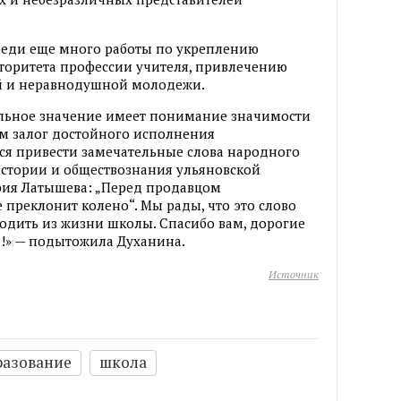
реди еще много работы по укреплению
авторитета профессии учителя, привлечению
ой и неравнодушной молодежи.
льное значение имеет понимание значимости
ом залог достойного исполнения
ся привести замечательные слова народного
истории и обществознания ульяновской
рия Латышева: „Перед продавцом
 преклонит колено“. Мы рады, что это слово
ходить из жизни школы. Спасибо вам, дорогие
д!» — подытожила Духанина.
Источник
разование
школа