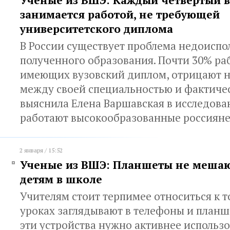
Ученые из ВШЭ: Каждый четвертый в
занимается работой, не требующей
университетского диплома
В России существует проблема недоиспо
полученного образования. Почти 30% ра
имеющих вузовский диплом, отрицают н
между своей специальностью и фактиче
выяснила Елена Варшавская в исследова
работают высокообразованные россиян
2 января / 15:52
Ученые из ВШЭ: Планшеты не мешаю
детям в школе
Учителям стоит терпимее относиться к т
уроках заглядывают в телефоны и планше
эти устройства нужно активнее использо