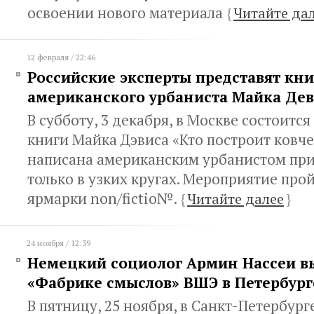
освоении нового материала
{
Читайте да
12 февраля / 22:46
Российские эксперты представят кни
американского урбаниста Майка Дев
В субботу, 3 декабря, в Москве состоитс
книги Майка Дэвиса «Кто построит ковче
написана американским урбанистом пр
только в узких кругах. Мероприятие про
ярмарки non/fictio№.
{
Читайте далее
}
24 ноября / 12:39
Немецкий социолог Армин Нассеи в
«Фабрике смыслов» ВШЭ в Петербург
В пятницу, 25 ноября, в Санкт-Петербург