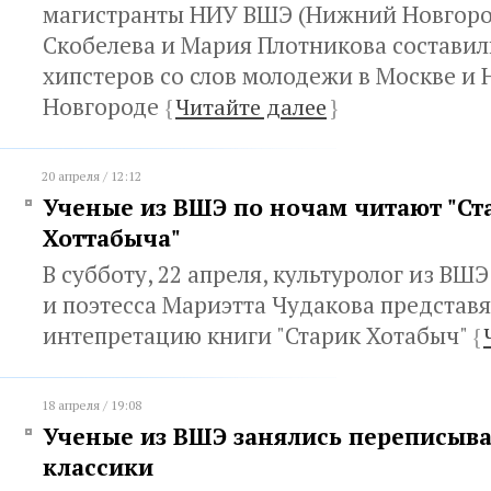
магистранты НИУ ВШЭ (Нижний Новгоро
Скобелева и Мария Плотникова составил
хипстеров со слов молодежи в Москве и
Новгороде
{
Читайте далее
}
20 апреля / 12:12
Ученые из ВШЭ по ночам читают "Ст
Хоттабыча"
В субботу, 22 апреля, культуролог из В
и поэтесса Мариэтта Чудакова представ
интепретацию книги "Старик Хотабыч"
{
18 апреля / 19:08
Ученые из ВШЭ занялись переписыв
классики