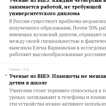
Ученые из ВШЭ: Каждый четвертый в
занимается работой, не требующей
университетского диплома
В России существует проблема недоиспо
полученного образования. Почти 30% ра
имеющих вузовский диплом, отрицают н
между своей специальностью и фактиче
выяснила Елена Варшавская в исследова
работают высокообразованные россиян
2 января / 15:52
Ученые из ВШЭ: Планшеты не мешаю
детям в школе
Учителям стоит терпимее относиться к т
уроках заглядывают в телефоны и планше
эти устройства нужно активнее использо