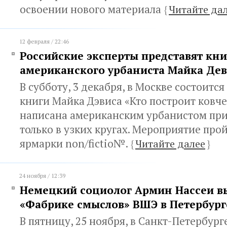
освоении нового материала
{
Читайте да
12 февраля / 22:46
Российские эксперты представят кни
американского урбаниста Майка Дев
В субботу, 3 декабря, в Москве состоитс
книги Майка Дэвиса «Кто построит ковче
написана американским урбанистом пр
только в узких кругах. Мероприятие про
ярмарки non/fictio№.
{
Читайте далее
}
24 ноября / 12:39
Немецкий социолог Армин Нассеи в
«Фабрике смыслов» ВШЭ в Петербург
В пятницу, 25 ноября, в Санкт-Петербург