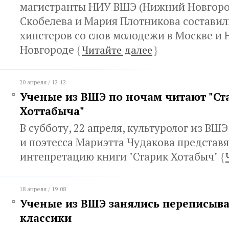
магистранты НИУ ВШЭ (Нижний Новгоро
Скобелева и Мария Плотникова составил
хипстеров со слов молодежи в Москве и
Новгороде
{
Читайте далее
}
20 апреля / 12:12
Ученые из ВШЭ по ночам читают "Ст
Хоттабыча"
В субботу, 22 апреля, культуролог из В
и поэтесса Мариэтта Чудакова представ
интепретацию книги "Старик Хотабыч"
{
18 апреля / 19:08
Ученые из ВШЭ занялись переписыв
классики