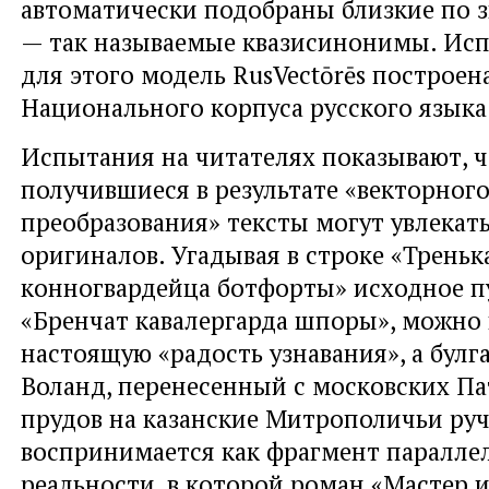
автоматически подобраны близкие по 
— так называемые квазисинонимы. Исп
для этого модель RusVectōrēs построена
Национального корпуса русского языка
Испытания на читателях показывают, 
получившиеся в результате «векторног
преобразования» тексты могут увлекат
оригиналов. Угадывая в строке «Трень
конногвардейца ботфорты» исходное 
«Бренчат кавалергарда шпоры», можно
настоящую «радость узнавания», а булг
Воланд, перенесенный с московских П
прудов на казанские Митрополичьи ручьи
воспринимается как фрагмент паралле
реальности, в которой роман «Мастер 