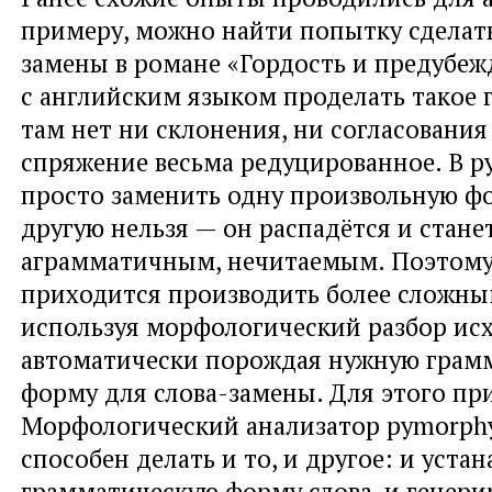
примеру, можно найти попытку сделать
замены в романе «Гордость и предубеж
с английским языком проделать такое 
там нет ни склонения, ни согласования 
спряжение весьма редуцированное. В р
просто заменить одну произвольную фо
другую нельзя — он распадётся и стане
аграмматичным, нечитаемым. Поэтому
приходится производить более сложны
используя морфологический разбор исх
автоматически порождая нужную грам
форму для слова-замены. Для этого пр
Морфологический анализатор pymorph
способен делать и то, и другое: и уста
грамматическую форму слова, и генери