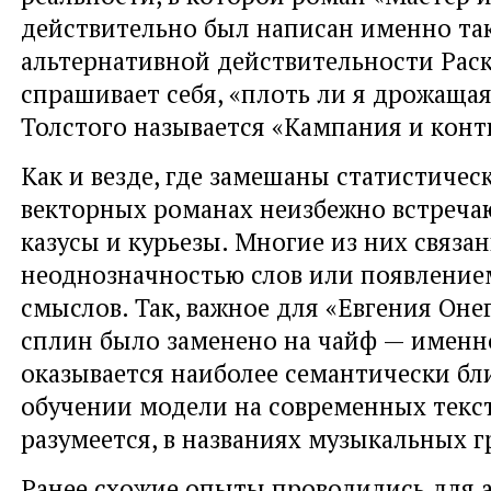
действительно был написан именно так
альтернативной действительности Рас
спрашивает себя, «плоть ли я дрожащая
Толстого называется «Кампания и конт
Как и везде, где замешаны статистичес
векторных романах неизбежно встреча
казусы и курьезы. Многие из них связан
неоднозначностью слов или появление
смыслов. Так, важное для «Евгения Оне
сплин было заменено на чайф — именн
оказывается наиболее семантически бл
обучении модели на современных текста
разумеется, в названиях музыкальных г
Ранее схожие опыты проводились для 