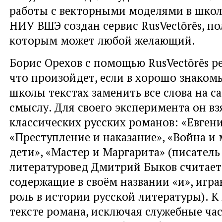
работы с векторными моделями в школ
НИУ ВШЭ создан сервис RusVectōrēs, по
которым может любой желающий.
Борис Орехов с помощью RusVectōrēs р
что произойдет, если в хорошо знаком
школы текстах заменить все слова на с
смыслу. Для своего эксперимента он вз
классических русских романов: «Евген
«Преступление и наказание», «Война и 
дети», «Мастер и Маргарита» (писатель
литературовед Дмитрий Быков считает
содержащие в своём названии «и», игр
роль в истории русской литературы). К
тексте романа, исключая служебные ча