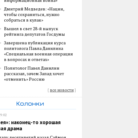
информационная война»
Дмитрий Медведев: «Нации,
чтобы сохраниться, нужно
собраться в кулак»
Вышел в свет 28-й выпуск
рейтинга депутатов Госдумы
Завершена публикация курса
политолога Павла Данилина
«Специальная военная операция
в вопросах и ответах»
Политолог Павел Данилин
рассказал, зачем Запад хочет
«отменить» Россию
{
все новости
}
Колонки
19:02
ея»: наконец-то хорошая
ная драма
пару десятилетий назад Саймон