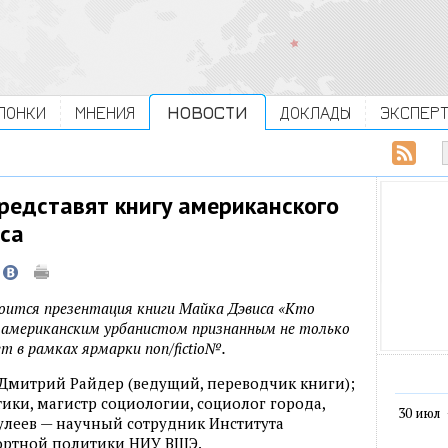
ЛОНКИ
МНЕНИЯ
НОВОСТИ
ДОКЛАДЫ
ЭКСПЕР
редставят книгу американского
са
стоится презентация книги Майка Дэвиса «Кто
а американским урбанистом признанным не только
ет в рамках ярмарки non/fictio№.
 Дмитрий Райдер (ведущий, переводчик книги);
ики, магистр социологии, социолог города,
30 июл
леев — научный сотрудник Института
ортной политики НИУ ВШЭ.