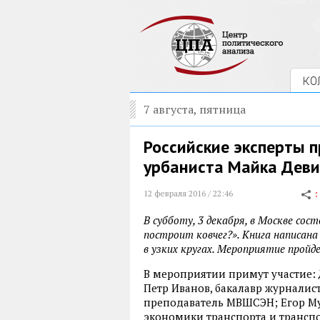
КО
7 августа, пятница
Российские эксперты п
урбаниста Майка Деви
12 февраля 2016 / 22:46
В субботу, 3 декабря, в Москве со
построит ковчег?». Книга написан
в узких кругах. Мероприятие пройд
В мероприятии примут участие:
Петр Иванов, бакалавр журналист
преподаватель МВШСЭН; Егор Му
экономики транспорта и трансп