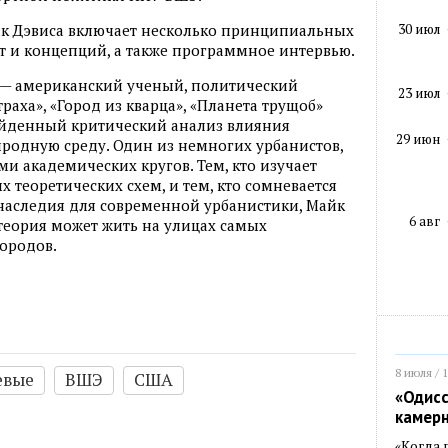
30 июл
ик Дэвиса включает несколько принципиальных
от и концепций, а также программное интервью.
) — американский ученый, политический
23 июл
траха», «Город из кварца», «Планета трущоб»
ойденный критический анализ влияния
29 июн
родную среду. Один из немногих урбанистов,
 академических кругов. Тем, кто изучает
х теоретических схем, и тем, кто сомневается
наследия для современной урбанистики, Майк
6 авг
 теория может жить на улицах самых
ородов.
8 июля / 
евые
ВШЭ
США
«Одисс
камер
«Когда 