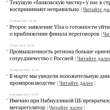
Текущую «банковскую чистку» у нас в ст
воспринимают неправильно
{
Читайте да
19 июня 2014 / 02:36
Второе заявление Visa о готовности уйти
о приближении финала переговоров
{
Чи
15 мая 2014 / 22:46
Промышленность региона больше ориен
сотрудничество с Россией
{
Читайте дале
22 апреля 2014 / 22:29
В марте мы увидели положительную дин
промпроизводстве
{
Читайте далее
}
4 октября 2014 / 03:47
Именно при Набиуллиной ЦБ превратилс
мегарегулятор
{
Читайте далее
}