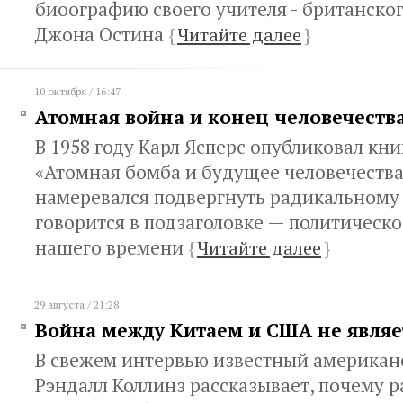
биоографию своего учителя - британско
Джона Остина
{
Читайте далее
}
10 октября / 16:47
Атомная война и конец человечеств
В 1958 году Карл Ясперс опубликовал кн
«Атомная бомба и будущее человечества»
намеревался подвергнуть радикальному
говорится в подзаголовке — политическ
нашего времени
{
Читайте далее
}
29 августа / 21:28
Война между Китаем и США не явля
В свежем интервью известный американ
Рэндалл Коллинз рассказывает, почему р