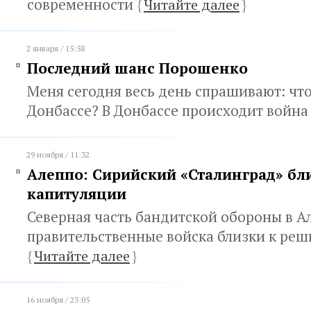
современности
{
Читайте далее
}
2 января / 15:58
Последний шанс Порошенко
Меня сегодня весь день спрашивают: чт
Донбассе? В Донбассе происходит войн
29 ноября / 11:32
Алеппо: Сирийский «Сталинград» бли
капитуляции
Северная часть бандитской обороны в А
правительственные войска близки к ре
{
Читайте далее
}
16 ноября / 23:05