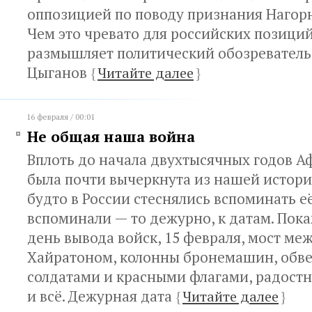
оппозицией по поводу признания Нагорн
Чем это чревато для российских позиций
размышляет политический обозреватель
Цыганов
{
Читайте далее
}
16 февраля / 00:01
Не общая наша война
Вплоть до начала двухтысячных годов А
была почти вычеркнута из нашей истории
будто в России стеснялись вспоминать её
вспоминали — то дежурно, к датам. Покаж
день вывода войск, 15 февраля, мост ме
Хайратоном, колонны бронемашин, об
солдатами и красными флагами, радостн
и всё. Дежурная дата
{
Читайте далее
}