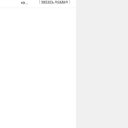
{
читать доклад
}
«э...