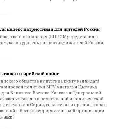
ли индекс патриотизма для жителей России
общественного мнения (ВЦИОМ) представил в
 том, каков уровень патриотизма жителей России.
Цыганка о сирийской войне
сийского общества выпустила книгу кандидата
ета мировой политики МГУ Анатолия Цыганка
я для Ближнего Востока, Кавказа и Центральной
асскажет читателю о религиозной и политической
 и ситуации в Сирии, создателях и организаторах
ещенной в России террористической организации
 далее
}