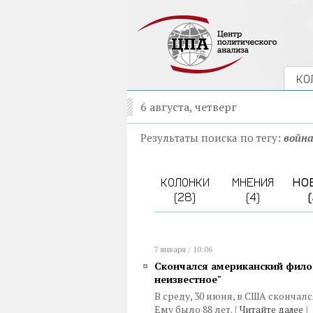
КО
6 августа, четверг
Результаты поиска по тегу:
война
КОЛОНКИ
МНЕНИЯ
НО
(28)
(4)
7 января / 10:06
Скончался американский фило
неизвестное"
В среду, 30 июня, в США сконча
Ему было 88 лет.
{
Читайте далее
}