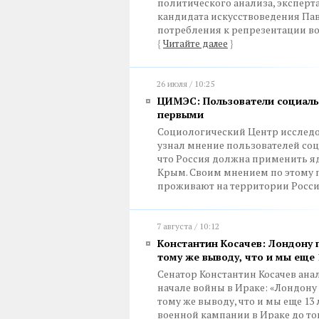
политического анализа, эксперт
кандидата искусствоведения Па
потребления к репрезентации во
{
Читайте далее
}
26 июля / 10:25
ЦИМЭС: Пользователи социаль
первыми
Социологический Центр исследо
узнал мнение пользователей соц
что Россия должна применить я
Крым. Своим мнением по этому п
проживают на территории Росси
7 августа / 10:12
Константин Косачев: Лондону 
тому же выводу, что и мы еще 
Сенатор Константин Косачев ана
начале войны в Ираке: «Лондону
тому же выводу, что и мы еще 1
военной кампании в Ираке до т