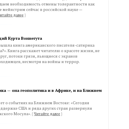
ждаем необходимость отмены толерантности как
е мейнстрим сейчас в российской науке —
итайте далее
}
ций Курта Воннегута
 вышла книга американского писателя-сатирика
а?». Книга расскажет читателю о красоте жизни, не
круг, потоки грязи, льющиеся с экранов
ходимцев, несмотря на войны и террор.
ика — она геополитика и в Африке, и на Ближнем
ет о событиях на Ближнем Востоке: «Сегодня
ддержке США и ряда других стран развернули
кского Мосула».
{
Читайте далее
}