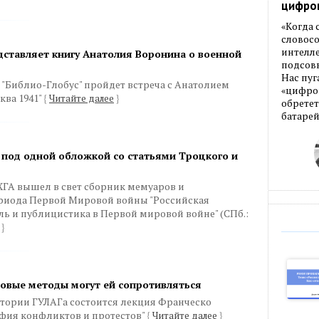
цифро
«Когда
словос
интелле
дставляет книгу Анатолия Воронина о военной
подсовы
Нас пуг
не "Библио-Глобус" пройдет встреча с Анатолием
«цифров
ква 1941"
{
Читайте далее
}
обретет
батарей
под одной обложкой со статьями Троцкого и
ХГА вышел в свет сборник мемуаров и
риода Первой Мировой войны "Российская
ь и публицистика в Первой мировой войне" (СПб.:
}
овые методы могут ей сопротивляться
истории ГУЛАГа состоится лекция Франческо
фия конфликтов и протестов"
{
Читайте далее
}