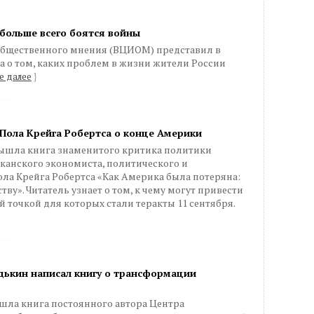
больше всего боятся войны
общественного мнения (ВЦИОМ) представил в
са о том, каких проблем в жизни жители России
е далее
}
 Пола Крейга Робертса о конце Америки
вышла книга знаменитого критика политики
анского экономиста, политического и
ла Крейга Робертса «Как Америка была потеряна:
тву». Читатель узнает о том, к чему могут привести
 точкой для которых стали теракты 11 сентября.
дькин написал книгу о трансформации
шла книга постоянного автора Центра