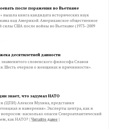
воевать после поражения во Вьетнаме
» вышла книга кандидата исторических наук
тнама над Америкой. Американское общественное
 силы США после войны во Вьетнаме (1973–2009
ижека десятилетней давности
а знаменитого словенского философа Славоя
. Шесть очерков о женщинах и причинности».
ии знает, что задумал НАТО
 (ЦПИ) Алексея Мухина, представил
тенциал и намерения». Эксперты центра, как и
 вопросом: насколько опасен Североатлантический
аем, как НАТО?
{
Читайте далее
}