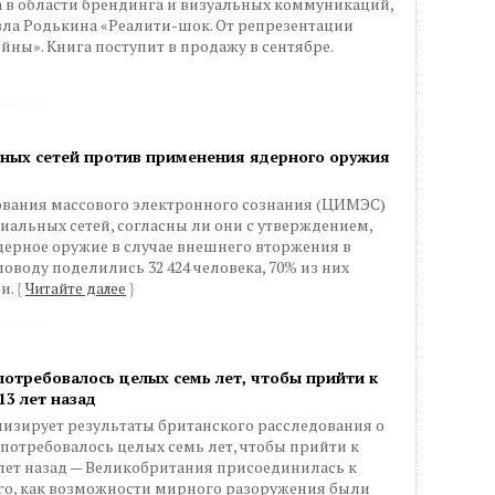
а в области брендинга и визуальных коммуникаций,
вла Родькина «Реалити-шок. От репрезентации
йны». Книга поступит в продажу в сентябре.
ных сетей против применения ядерного оружия
вания массового электронного сознания (ЦИМЭС)
иальных сетей, согласны ли они с утверждением,
дерное оружие в случае внешнего вторжения в
оводу поделились 32 424 человека, 70% из них
и.
{
Читайте далее
}
потребовалось целых семь лет, чтобы прийти к
13 лет назад
лизирует результаты британского расследования о
 потребовалось целых семь лет, чтобы прийти к
3 лет назад — Великобритания присоединилась к
ого, как возможности мирного разоружения были