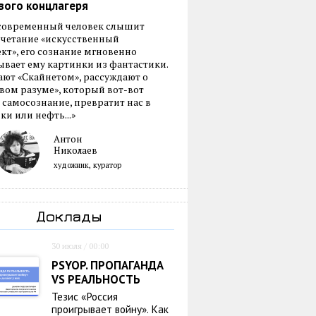
вого концлагеря
 современный человек слышит
очетание «искусственный
кт», его сознание мгновенно
вает ему картинки из фантастики.
ают «Скайнетом», рассуждают о
ом разуме», который вот-вот
 самосознание, превратит нас в
ки или нефть...»
Антон
Николаев
художник, куратор
Доклады
30 июля / 00:00
PSYOP. ПРОПАГАНДА
VS РЕАЛЬНОСТЬ
Тезис «Россия
проигрывает войну». Как