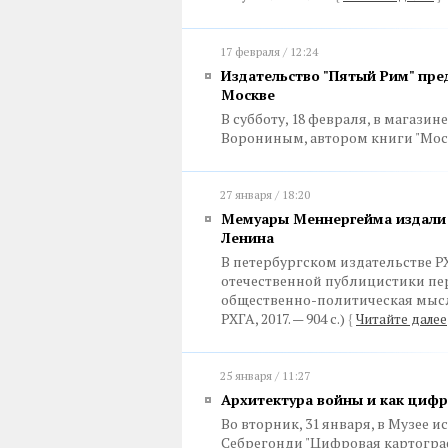
17 февраля / 12:24
Издательство "Пятый Рим" пре
Москве
В субботу, 18 февраля, в магази
Ворониным, автором книги "Мос
27 января / 18:20
Мемуары Меннергейма издали 
Ленина
В петербургском издательстве Р
отечественной публицистики пе
общественно-политическая мысл
РХГА, 2017. — 904 с.)
{
Читайте далее
25 января / 11:27
Архитектура войны и как цифр
Во вторник, 31 января, в Музее 
Себрегонди "Цифровая картогра