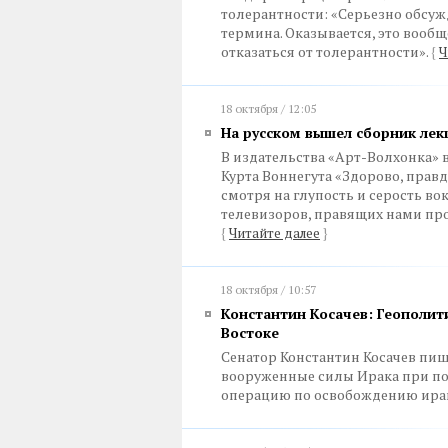
толерантности: «Серьезно обсу
термина. Оказывается, это вообщ
отказаться от толерантности».
{
Ч
18 октября / 12:05
На русском вышел сборник лек
В издательства «Арт-Волхонка»
Курта Воннегута «Здорово, правд
смотря на глупость и серость во
телевизоров, правящих нами про
{
Читайте далее
}
18 октября / 10:57
Константин Косачев: Геополит
Востоке
Сенатор Константин Косачев пиш
вооруженные силы Ирака при по
операцию по освобождению ира