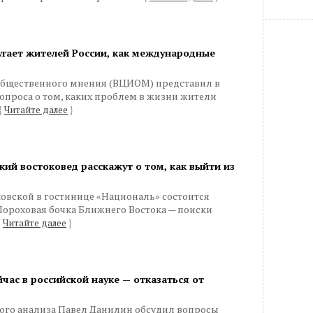
угает жителей России, как международные
общественного мнения (ВЦИОМ) представил в
 опроса о том, каких проблем в жизни жители
{
Читайте далее
}
ий востоковед расскажут о том, как выйти из
ковской в гостинице «Националь» состоится
«Пороховая бочка Ближнего Востока — поиски
{
Читайте далее
}
час в российской науке — отказаться от
ого анализа Павел Данилин обсудил вопросы