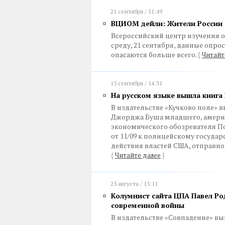
21 сентября / 11:49
ВЦИОМ дейли: Жители России 
Всероссийский центр изучения 
среду, 21 сентября, данные опро
опасаются больше всего.
{
Читайт
13 сентября / 14:31
На русском языке вышла книга
В издательстве «Кучково поле» 
Джорджа Буша младшего, америк
экономического обозревателя По
от 11/09 к полицейскому государс
действия властей США, отправной
{
Читайте далее
}
25 августа / 15:11
Колумнист сайта ЦПА Павел Ро
современной войны
В издательстве «Совпадение» вы