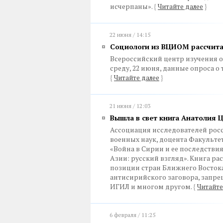
исчерпаны».
{
Читайте далее
}
22 июня / 14:15
Социологи из ВЦИОМ рассчита
Всероссийский центр изучения 
среду, 22 июня, данные опроса о
{
Читайте далее
}
21 июня / 12:03
Вышла в свет книга Анатолия 
Ассоциация исследователей рос
военных наук, доцента Факульт
«Война в Сирии и ее последстви
Азии: русский взгляд». Книга р
позиции стран Ближнего Востока
антисирийского заговора, запр
ИГИЛ и многом другом.
{
Читайте
6 февраля / 11:25