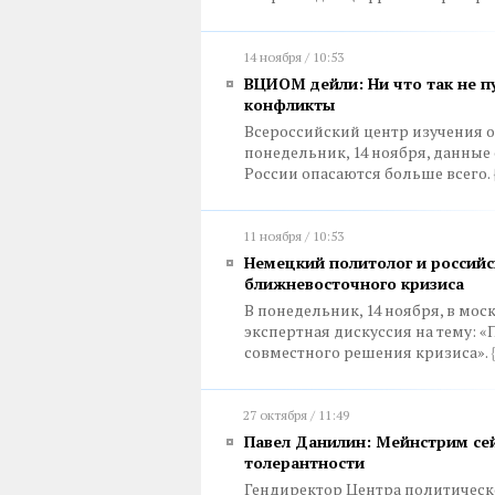
14 ноября / 10:53
ВЦИОМ дейли: Ни что так не п
конфликты
Всероссийский центр изучения 
понедельник, 14 ноября, данные
России опасаются больше всего.
11 ноября / 10:53
Немецкий политолог и российск
ближневосточного кризиса
В понедельник, 14 ноября, в мос
экспертная дискуссия на тему: 
совместного решения кризиса».
27 октября / 11:49
Павел Данилин: Мейнстрим сей
толерантности
Гендиректор Центра политическ