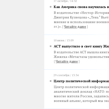
17 октября / 14:52
Как Америка снова научилась 
В издательстве «Нестор-История
Дмитрия Кузнецова «„Тень“ Вье
мнение и использование военной
гг.)».
{
Читайте далее
}
10 июня / 13:09
АСТ выпустило в свет книгу Ж
В издательстве АСТ вышла книг
Жижека «Метастазы удовольствия
{
Читайте далее
}
29 сентября / 13:34
Центр политической информац
Центр политической информации
аналитический доклад «НАТО: по
многие жители России, задались
военный альянс, который мы зн