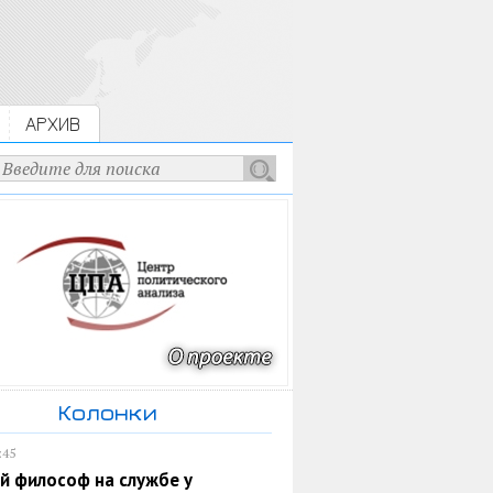
АРХИВ
Колонки
:45
й философ на службе у