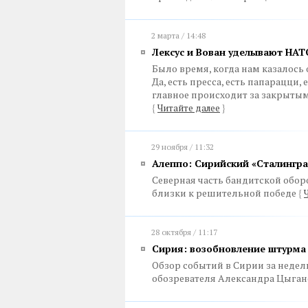
2 марта / 14:48
Лексус и Вован уделывают НАТ
Было время, когда нам казалось 
Да, есть пресса, есть папарацци,
главное происходит за закрыт
{
Читайте далее
}
29 ноября / 11:32
Алеппо: Сирийский «Сталингра
Северная часть бандитской обор
близки к решительной победе
{
28 октября / 11:17
Сирия: возобновление штурма 
Обзор событий в Сирии за неделю
обозревателя Александра Цыга