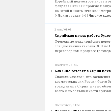
Корейский полуостров вновь в эп
февраля Пхеньян произвел запус
высотой в полтысячи километро
(«Яркая звезда-4»)
{
Читайте дале
2 мая / 01:02
Сирийская пауза: работа буде
Очередные межсирийские перего
спецпосланник генсека ООН по 
переговорном процессе трехнед
10 августа / 11:06
Как США готовят в Сирии почв
Сначала казалось, что заявления
космических сил России будто 
гражданам в Сирии, а не по объ
всего и по большей части с уя
30 сентября / 11:38
Россия и США: разные пути к 