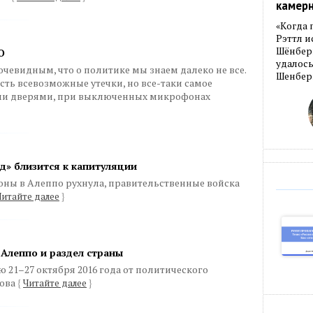
камер
«Когда 
Рэттл и
Шёнберг
О
удалось
очевидным, что о политике мы знаем далеко не все.
Шенберг
 есть всевозможные утечки, но все-таки самое
ыми дверями, при выключенных микрофонах
д» близится к капитуляции
оны в Алеппо рухнула, правительственные войска
Читайте далее
}
Алеппо и раздел страны
 21–27 октября 2016 года от политического
нова
{
Читайте далее
}