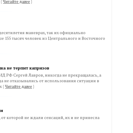
е
{
Читайте далее
}
десятилетия маневрах, так их официально
е 155 тысяч человек из Центрального и Восточного
ка не терпит капризов
ИД РФ Сергей Лавров, никогда не прекращалась, а
а не отказывались от использования ситуации в
ах
{
Читайте далее
}
би
т которой не ждали сенсаций, их и не принесла