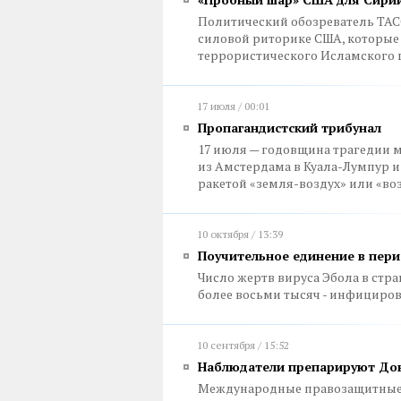
Политический обозреватель ТАСС
силовой риторике США, которые
террористического Исламского 
17 июля / 00:01
Пропагандистский трибунал
17 июля — годовщина трагедии м
из Амстердама в Куала-Лумпур и
ракетой «земля-воздух» или «во
10 октября / 13:39
Поучительное единение в пери
Число жертв вируса Эбола в стра
более восьми тысяч - инфициро
10 сентября / 15:52
Наблюдатели препарируют До
Международные правозащитные о