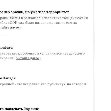
е лихорадки, но ужаснее террористов
рака Обамы в рамках общеполитической дискуссии
амблее ООН уже было названо одним из самых
тайте далее
}
алифата
о серьезное, особенно в условиях все не гаснущего
 Украине
{
Читайте далее
}
о Запада
раиной - это все равно, что рубить сук, на котором
ого наплевать Украине