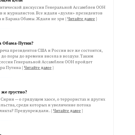
итической дискуссии Генеральной Ассамблеи ООН
 и журналистов. Все ждали «дуэли» президентов
 и Барака Обамы. Ждали не зря
{
Читайте далее
}
а Обама-Путин?
треча президентов США и России все же состоится,
 до поры до времени висела в воздухе. Таким
» сессии Генеральной Ассамблеи ООН пройдет
ира Путина
{
Читайте далее
}
 же грустно?
Сирии — о грядущем хаосе, о террористах и других
ьства, среди которых и увеличение потока
ликта? Предупреждали..
{
Читайте далее
}
и