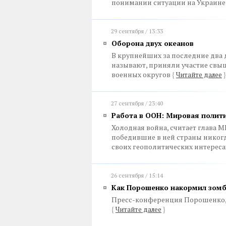
понимании ситуации на Украин
29 сентября / 13:33
Оборона двух океанов
В крупнейших за последние два 
называют, приняли участие свыш
военных округов
{
Читайте далее
}
27 сентября / 23:40
Работа в ООН: Мировая полити
Холодная война, считает глава М
победившие в ней страны никогд
своих геополитических интерес
26 сентября / 15:14
Как Порошенко накормил зом
Пресс-конференция Порошенко, о
{
Читайте далее
}