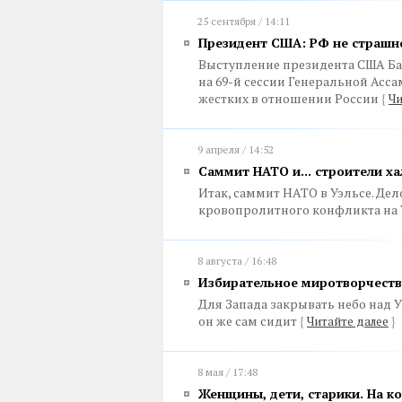
25 сентября / 14:11
Президент США: РФ не страшне
Выступление президента США Ба
на 69-й сессии Генеральной Асс
жестких в отношении России
{
Чи
9 апреля / 14:52
Саммит НАТО и... строители х
Итак, саммит НАТО в Уэльсе. Дел
кровопролитного конфликта на
8 августа / 16:48
Избирательное миротворчеств
Для Запада закрывать небо над Ук
он же сам сидит
{
Читайте далее
}
8 мая / 17:48
Женщины, дети, старики. На к