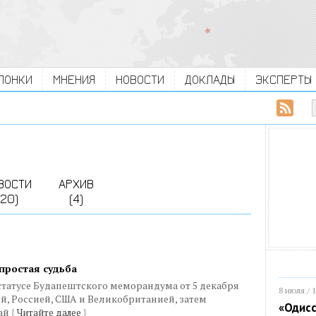
ЛОНКИ
МНЕНИЯ
НОВОСТИ
ДОКЛАДЫ
ЭКСПЕРТЫ
ВОСТИ
АРХИВ
(20)
(4)
простая судьба
 статусе Будапештского меморандума от 5 декабря
8 июля / 
ой, Россией, США и Великобританией, затем
«Одисс
ай
{
Читайте далее
}