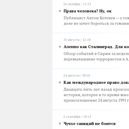
26 октября / 11:23
Права человека? Ну, ок
Публицист Антон Котенев — о то
деле не хочет бороться за гума
10 августа / 12:18
Алеппо как Сталинград. Для ко
Обзор событий в Сирии за недел
перемалывание террористов в Ал
24 августа / 00:01
Как международное право док
Двадцать пять лет назад произ
истории, которое в то время мн
провозглашение 24 августа 1991
2 сентября / 18:11
Чучхе санкций не боится