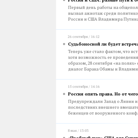
Первый день работы на общепол
вызвал ажиотаж среди политиков
России и США Владимира Путина
26 сентября / 16:12
Судьбоносной ли будет встреч
Теперь уже стало фактом, что вс
хотя возможность ее проведения
образом, 28 сентября «на полях
диалог Барака Обамы и Владим
15 сентября / 14:16
Россия опять права. Но от чего
Предупреждали Запад о Ливии и 
последствиях внешнего вмешател
беженцев от вооруженного конф
8 мая / 13:03
«Пробный шар» США для Сири