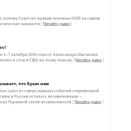
м, почему Совет по правам человека ООН на самом
нистические ценности
{
Читайте далее
}
го?
ю 1–7 октября 2016 года от Александра Цыганова:
еппо и стон в США по этому поводу
{
Читайте далее
}
азывает, что Крым наш
ошло одно из самых важных событий современной
огими в России осталось незамеченным —
 года Украиной своей независимости
{
Читайте далее
}