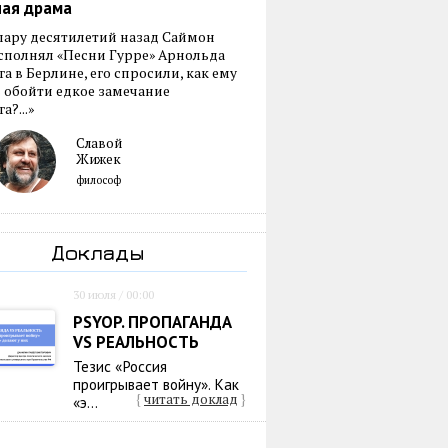
ная драма
пару десятилетий назад Саймон
сполнял «Песни Гурре» Арнольда
а в Берлине, его спросили, как ему
 обойти едкое замечание
а?...»
Славой
Жижек
философ
Доклады
30 июля / 00:00
PSYOP. ПРОПАГАНДА
VS РЕАЛЬНОСТЬ
Тезис «Россия
проигрывает войну». Как
{
читать доклад
}
«э...