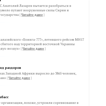
 Анатолий Лазарев пытается разобраться в
 умело путают вооруженные силы Сирии и
государства
{
Читайте далее
}
алазийского «Боинга-777», летевшего рейсом МН17
 сбитого над территорией восточной Украины
здух-воздух»
{
Читайте далее
}
од раздоров
нах Западной Африки выросло до 3865 человек,
вано
{
Читайте далее
}
нбасс
рганизации, похоже, устроили соревнование в