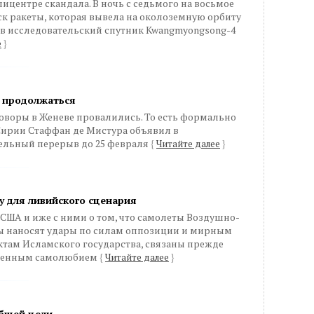
ицентре скандала. В ночь с седьмого на восьмое
к ракеты, которая вывела на околоземную орбиту
в исследовательский спутник Kwangmyongsong-4
е
}
т продолжаться
воры в Женеве провалились. То есть формально
Сирии Стаффан де Мистура объявил в
ельный перерыв до 25 февраля
{
Читайте далее
}
у для ливийского сценария
 США и иже с ними о том, что самолеты Воздушно-
бы наносят удары по силам оппозиции и мирным
ектам Исламского государства, связаны прежде
звленным самолюбием
{
Читайте далее
}
общей цели