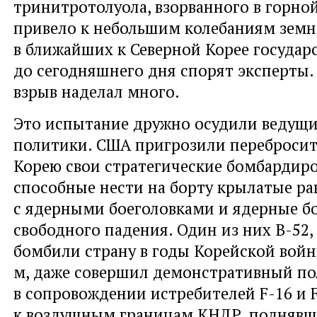
тринитротолуола, взорванного в горной
привело к небольшим колебаниям зем
в ближайших к Северной Корее государс
до сегодняшнего дня спорят эксперты.
взрыв наделал много.
Это испытание дружно осудили ведущ
политики. США пригрозили переброси
Корею свои стратегические бомбардир
способные нести на борту крылатые ра
с ядерными боеголовками и ядерные 
свободного падения. Один из них В-52, 
бомбили страну в годы Корейской войн
м, даже совершил демонстративный по
в сопровождении истребителей F-16 и 
к воздушным границам КНДР, поднявши