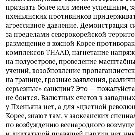
признать более или менее успешным, з
пхеньянских противников придерживат
агрессивное давление. Демонстрация 
за пределами северокорейской террито
размещение в южной Корее противора
комплексов THAAD, нагнетание напря
на полуострове, проведение масштабн
учений, возобновление пропагандистс
на границе, грозные заявления, различ
серьезные» санкции? Это — пожалуйста
не боится. Валютных счетов в западных
у Пхеньяна нет, а для «цветной револю
Корее, знают там, у заокеанских специ
по возбуждению всенародного возмуще
и диктатурой правящей партии нет ни