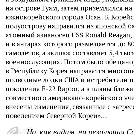
на острове Гуам, затем приземлился на
южнокорейского города Осан. К Корей
полуострову направился из японской б
атомный авианосец USS Ronald Reagan, 
и в ангарах которого размещается до 8
самолетов, а экипаж составляет 5,4 тыс
военнослужащих. Потом было обещано,
в Республику Корея направятся много
подводные лодки США и истребители п
поколения F-22 Raptor, а в планы ближ
совместного американо-корейского уче
внесены изменения, связанные с «агре
поведением Северной Кореи»…
Но, как видим, ни резолюция С