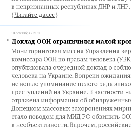
в непризнанных республиках ДНР и ЛНР.
{
Читайте далее
}
10 сентября / 21:00
Доклад ООН ограничился малой кро
Мониторинговая миссия Управления ве
комиссара ООН по правам человека (УВК
опубликовала очередной доклад о собл
человека на Украине. Вопреки ожиданиям
не вошло упоминание целого ряда эпиз
преступлений на Украине. В частности н
отражена информация об обнаруженных 
Донецком массовых захоронениях мирны
стало поводом для МИД РФ обвинить О
в необъективности. Впрочем, российски