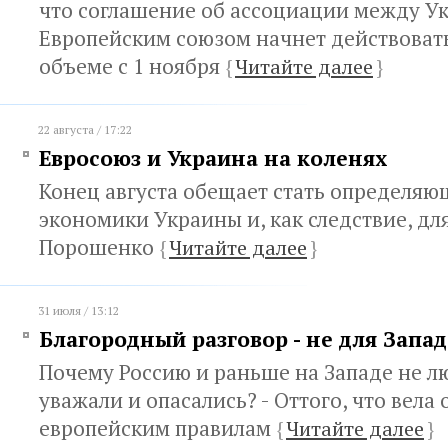
что соглашение об ассоциации между У
Европейским союзом начнет действоват
объеме с 1 ноября
{
Читайте далее
}
22 августа / 17:22
Евросоюз и Украина на коленях
Конец августа обещает стать определяю
экономики Украины и, как следствие, дл
Порошенко
{
Читайте далее
}
31 июля / 13:12
Благородный разговор - не для Запад
Почему Россию и раньше на Западе не л
уважали и опасались? - Оттого, что вела 
европейским правилам
{
Читайте далее
}