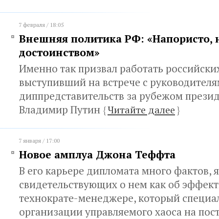
7 февраля / 18:05
Внешняя политика РФ: «Напористо, 
достоинством»
Именно так призвал работать российски
выступивший на встрече с руководител
диппредставительств за рубежом прези
Владимир Путин
{
Читайте далее
}
7 января / 17:00
Новое амплуа Джона Теффта
В его карьере дипломата много фактов, 
свидетельствующих о нем как об эффек
технократе-менеджере, который специа
организации управляемого хаоса на пос