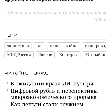
Материал подготовлен Центром политичес
сайт
тэги
экономика
газ
газовая война
газопрово
МИД России
Лавров
Болгария
Южный по
читайте также
В ожидании краха ИИ-пузыря
Цифровой рубль и перспективы
макроэкономического прорыва
Как деньги стали оружием