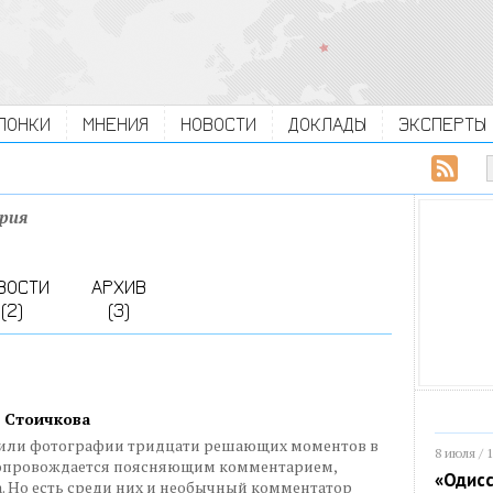
ЛОНКИ
МНЕНИЯ
НОВОСТИ
ДОКЛАДЫ
ЭКСПЕРТЫ
рия
ВОСТИ
АРХИВ
(2)
(3)
о Стоичкова
сили фотографии тридцати решающих моментов в
8 июля / 
 сопровождается поясняющим комментарием,
«Одисс
. Но есть среди них и необычный комментатор