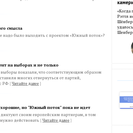
камер
«Когда 
Рэттл и
Шёнберг
удалось
ого смысла
Шенберг
ще надо было выходить с проектом «Южный поток»?
мент на выборах и не только
выборы показали, что соответствующим образом
ставили многих отвернуться от партий,
 с РФ
{
Читайте далее
}
 хорошие, но "Южный поток" пока не идет
 диктуют своим европейским партнерам, в том
 нужно действовать
{
Читайте далее
}