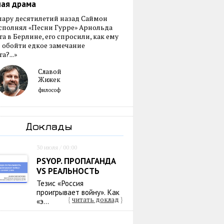
ная драма
пару десятилетий назад Саймон
сполнял «Песни Гурре» Арнольда
а в Берлине, его спросили, как ему
 обойти едкое замечание
а?...»
Славой
Жижек
философ
Доклады
30 июля / 00:00
PSYOP. ПРОПАГАНДА
VS РЕАЛЬНОСТЬ
Тезис «Россия
проигрывает войну». Как
{
читать доклад
}
«э...