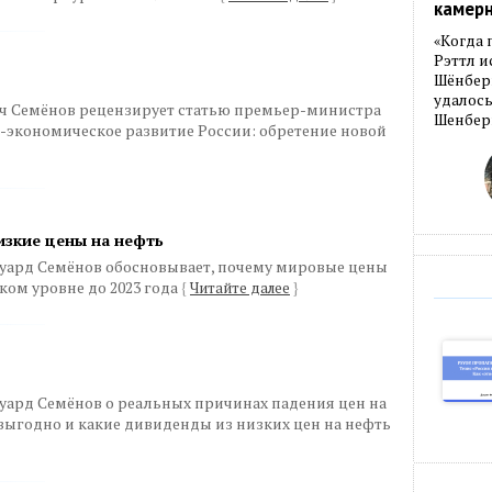
камер
«Когда 
Рэттл и
Шёнберг
удалось
ч Семёнов рецензирует статью премьер-министра
Шенберг
экономическое развитие России: обретение новой
низкие цены на нефть
уард Семёнов обосновывает, почему мировые цены
зком уровне до 2023 года
{
Читайте далее
}
уард Семёнов о реальных причинах падения цен на
 выгодно и какие дивиденды из низких цен на нефть