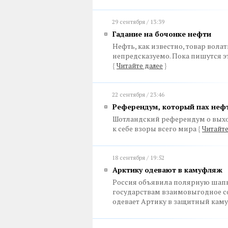
29 сентября / 13:39
Гадание на бочонке нефти
Нефть, как известно, товар вола
непредсказуемо. Пока пишутся э
{
Читайте далее
}
22 сентября / 23:46
Референдум, который пах неф
Шотландский референдум о выхо
к себе взоры всего мира
{
Читайте
18 сентября / 19:52
Арктику одевают в камуфляж
Россия объявила полярную шапк
государствам взаимовыгодное со
одевает Артику в защитный ка