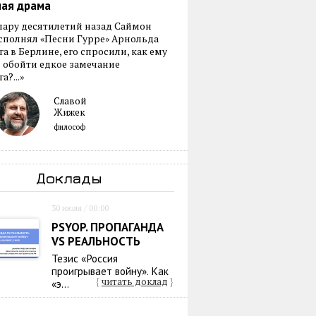
ная драма
пару десятилетий назад Саймон
сполнял «Песни Гурре» Арнольда
а в Берлине, его спросили, как ему
 обойти едкое замечание
а?...»
Славой
Жижек
философ
Доклады
30 июля / 00:00
PSYOP. ПРОПАГАНДА
VS РЕАЛЬНОСТЬ
Тезис «Россия
проигрывает войну». Как
{
читать доклад
}
«э...