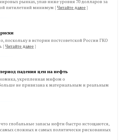
ировых рынках, упав ниже уровня 70 долларов за
свой пятилетний минимум
{
Читайте далее
}
 риски
о, поскольку в истории постсоветской России ГКО
ль
{
Читайте далее
}
период падения цен на нефть
номика, укрепленная мифом о
больше не привязана к материальным и реальным
 что глобальные запасы нефти быстро истощаются,
в самых сложных и самых политически рискованных