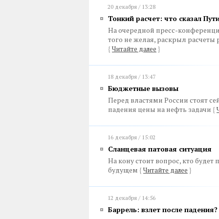
20 декабря / 13:28
Тонкий расчет: что сказал Пути
На очередной пресс-конференци
того не желая, раскрыл расчеты
{
Читайте далее
}
18 декабря / 13:47
Бюджетные вызовы
Перед властями России стоят се
падения цены на нефть задачи
{
16 декабря / 15:02
Сланцевая патовая ситуация
На кону стоит вопрос, кто буде
будущем
{
Читайте далее
}
12 декабря / 14:56
Баррель: взлет после падения?