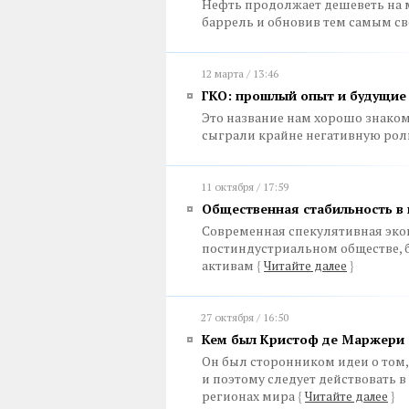
Нефть продолжает дешеветь на м
баррель и обновив тем самым 
12 марта / 13:46
ГКО: прошлый опыт и будущие
Это название нам хорошо знаком
сыграли крайне негативную ро
11 октября / 17:59
Общественная стабильность в 
Современная спекулятивная эко
постиндустриальном обществе, 
активам
{
Читайте далее
}
27 октября / 16:50
Кем был Кристоф де Маржери
Он был сторонником идеи о том,
и поэтому следует действовать 
регионах мира
{
Читайте далее
}