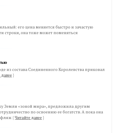
тильный: его цена меняется быстро и зачастую
ти строки, она тоже может поменяться
тью
де из состава Соединенного Королевства приковал
 далее
}
у Земли «зоной мира», предложила другим
трудничество по освоению ее богатств. А пока она
муфляж
{
Читайте далее
}