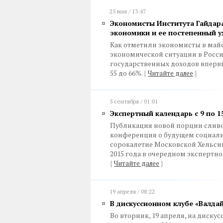
25 мая / 13:47
Экономисты Института Гайдара
экономики и ее постепенный у
Как отметили экономисты в май
экономической ситуации в России»
государственных доходов вперв
55 до 66%.
{
Читайте далее
}
5 сентября / 01:01
Экспертный календарь с 9 по 1
Публикация новой порции сливов
конференция о будущем социали
сорокалетие Московской Хельсин
2015 года в очередном экспертн
{
Читайте далее
}
19 апреля / 08:22
В дискуссионном клубе «Валда
Во вторник, 19 апреля, на диску