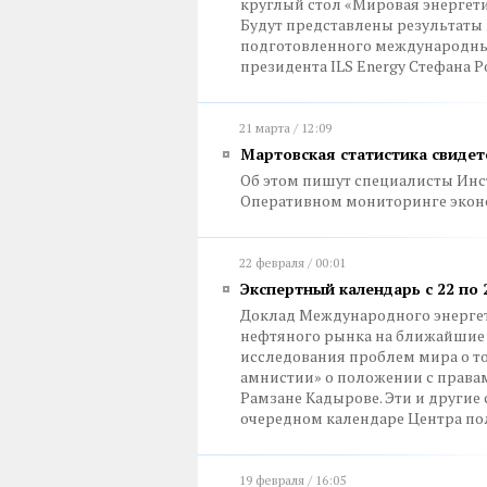
круглый стол «Мировая энергети
Будут представлены результаты 
подготовленного международны
президента ILS Energy Стефана Р
21 марта / 12:09
Мартовская статистика свидет
Об этом пишут специалисты Инс
Оперативном мониторинге эконо
22 февраля / 00:01
Экспертный календарь с 22 по 
Доклад Международного энергети
нефтяного рынка на ближайшие 
исследования проблем мира о т
амнистии» о положении с правам
Рамзане Кадырове. Эти и другие
очередном календаре Центра по
19 февраля / 16:05