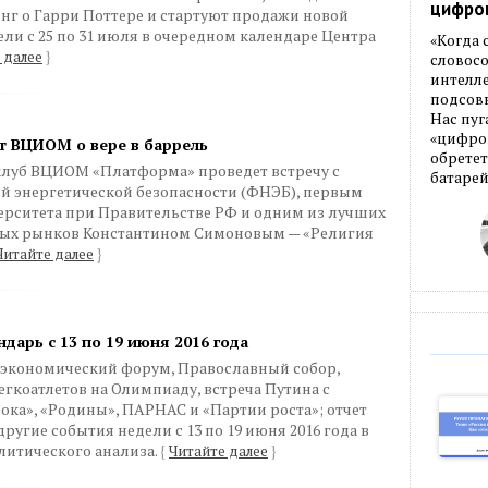
цифро
нг о Гарри Поттере и стартуют продажи новой
ели с 25 по 31 июля в очередном календаре Центра
«Когда
 далее
}
словос
интелле
подсовы
Нас пуг
«цифров
т ВЦИОМ о вере в баррель
обретет
 клуб ВЦИОМ «Платформа» проведет встречу с
батарей
 энергетической безопасности (ФНЭБ), первым
рситета при Правительстве РФ и одним из лучших
ных рынков Константином Симоновым — «Религия
Читайте далее
}
дарь с 13 по 19 июня 2016 года
экономический форум, Православный собор,
егкоатлетов на Олимпиаду, встреча Путина с
лока», «Родины», ПАРНАС и «Партии роста»; отчет
угие события недели с 13 по 19 июня 2016 года в
литического анализа.
{
Читайте далее
}