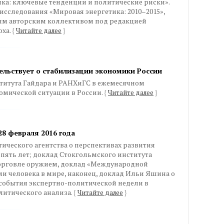
ка: ключевые тенденции и политические риски».
исследования «Мировая энергетика: 2010–2015»,
м авторским коллективом под редакцией
оха.
{
Читайте далее
}
ельствует о стабилизации экономики России
титута Гайдара и РАНХиГС в ежемесячном
мической ситуации в России.
{
Читайте далее
}
28 февраля 2016 года
ческого агентства о перспективах развития
пять лет; доклад Стокгольмского института
орговле оружием, доклад «Международной
и человека в мире, наконец, доклад Ильи Яшина о
 события экспертно-политической недели в
литического анализа.
{
Читайте далее
}