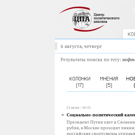
КО
6 августа, четверг
Результаты поиска по тегу:
нефт
КОЛОНКИ
МНЕНИЯ
НО
(17)
(5)
25 июля / 00:01
Социально-политический календ
Президент Путин едет в Словен
рубля, в Москве проходит пикни
российские спортсмены отправл