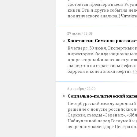
состоится премьера пьесы Роули
книги. Эти и другие события нед
политического анализа.
{
Читайте
29 июня / 12:02
Константин Симонов расскаже
В четверг, 30 июня, Экспертный
директором Фонда национальной
проректором Финансового униве
экспертов по стратегиям нефтя
барреля и конец эпохи нефти».
{
6 декабря / 22:20
Социально-политический кален
Петербургский международный 
решение о допуске российских л
Саркози, съезды «Зеленых», «Яб
Набиуллиной перед Госдумой и др
очередном календаре Центра по