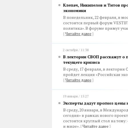
Клепач, Никипелов и Титов пр
экономики
В понедельник, 22 февраля, в 
состоится первый форум VESTI
политика». В форуме примут участ
{
Читайте далее
}
2 октября / 11:38
В лектории СВОП расскажут о 
текущего кризиса
В среду, 17 февраля, в лектории
пройдет лекция «Российская эко
{
Читайте далее
}
19 января / 15:27
Эксперты дадут прогноз цены н
В среду, 20 января, в Междуна
сегодня» в рамках нового проек
состоится круглый стол на тему:
и мире».
{
Читайте далее
}