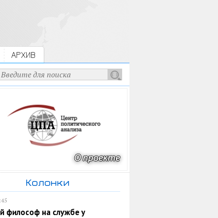
АРХИВ
Колонки
:45
й философ на службе у