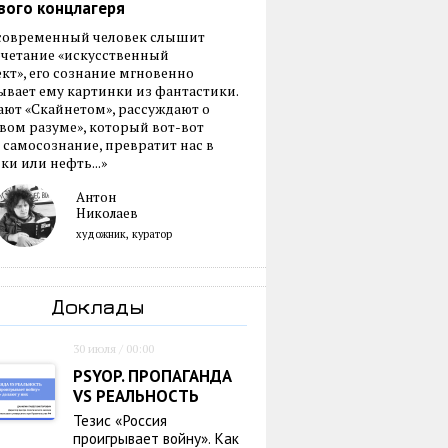
вого концлагеря
 современный человек слышит
очетание «искусственный
кт», его сознание мгновенно
вает ему картинки из фантастики.
ают «Скайнетом», рассуждают о
ом разуме», который вот-вот
 самосознание, превратит нас в
ки или нефть...»
Антон
Николаев
художник, куратор
Доклады
30 июля / 00:00
PSYOP. ПРОПАГАНДА
VS РЕАЛЬНОСТЬ
Тезис «Россия
проигрывает войну». Как