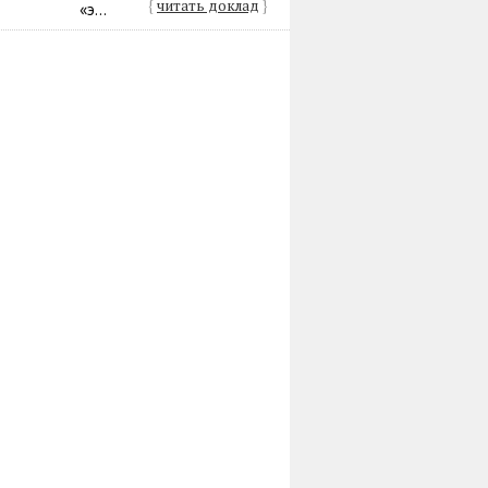
{
читать доклад
}
«э...