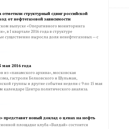
 отметили структурный сдвиг российской
ход от нефтегазовой зависимости
ском выпуске «Оперативного мониторинга
, в I квартале 2016 года в структуре
ые существенно выросла доля ненефтегазовых — с
5 мая 2016 года
 из «панамского архива», московская
зма, гастроли Белковского и Шульман,
ской группы и другие события недели с 9 по 15 мая
ом календаре Центра политического анализа.
й» представят новый доклад о ценах на нефть
ссионной площадке клуба «Валдай» состоится