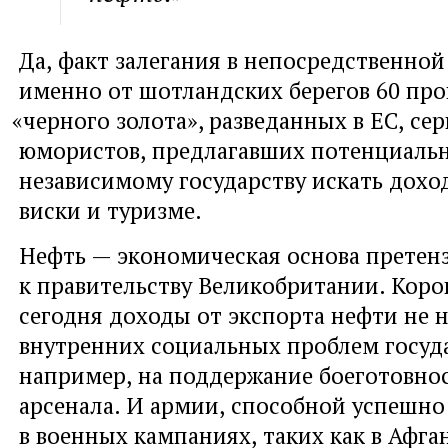
Да
,
факт залегания в непосредственной
именно от шотландских берегов 60 про
«
черного золота», разведанных в ЕС
,
сер
юмористов
,
предлагавших потенциаль
независимому государству искать доход
виски и туризме.
Нефть — экономическая основа претен
к правительству Великобритании. Коро
сегодня доходы от экспорта нефти не 
внутренних социальных проблем госуд
например
,
на поддержание боеготовно
арсенала. И армии
,
способной успешно 
в военных кампаниях
,
таких как в Афга