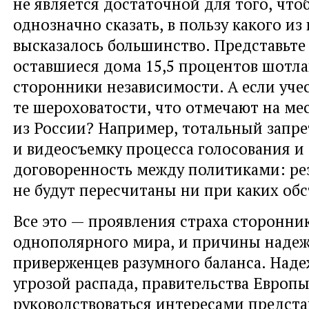
не является достаточной для того
,
что
однозначно сказать
,
в пользу какого из
высказалось большинство. Представьте
оставшиеся дома 15,5 процентов шотл
сторонники независимости. А если уче
те шероховатости
,
что отмечают на ме
из России? Например
,
тотальный запре
и видеосъемку процесса голосования и
договоренность между политиками: ре
не будут пересчитаны ни при каких обс
Все это — проявления страха сторонни
однополярного мира
,
и причины наде
приверженцев разумного баланса. Над
угрозой распада
,
правительства Европы
руководствоваться интересами предст