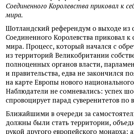
Соединенного Королевства приковал к себ
мира.
Шотландский референдум о выходе из 
Соединенного Королевства приковал к с
мира. Процесс
,
который начался с обр
из территорий Великобритании собств
полноценных органов власти
,
парламе
и правительства
,
едва не закончился п
на карте Европы нового национального 
Наблюдатели не сомневались: успех ш
спровоцирует парад суверенитетов по 
Ближайшими в очереди за самостояте
должны были стать территории
,
объед
рукой другого европейского монарха: 