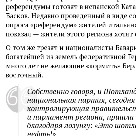
референдумы готовят в испанской Кат
Басков. Недавно проведенный в виде с
опроса
«
референдум» жителей итальян
показал — жители этого региона хотят 
О том же грезят и националисты Бавар
богатейшей из земель федеративной Г
много лет не желающие
«
кормить» Бер
восточный.
Собственно говоря
,
и Шотланд
национальная партия
,
сегодня
контролирующая правительс
и парламент региона
,
пришла 
благодаря лозунгу: «Это шотл
нефть!»