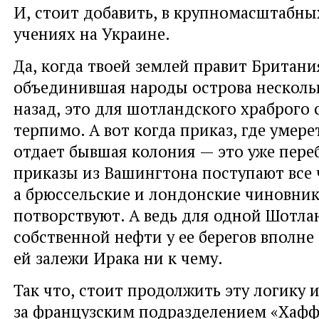
И
,
стоит добавить
,
в крупномасштабны
учениях на Украине.
Да
,
когда твоей землей правит Британи
объединившая народы острова нескольк
назад
,
это для шотландского храброго 
терпимо. А вот когда приказ
,
где умере
отдает бывшая колония — это уже переб
приказы из Вашингтона поступают все
а брюссельские и лондонские чиновни
потворствуют. А ведь для одной Шотл
собственной нефти у ее берегов вполне
ей залежи Ирака ни к чему.
Так что
,
стоит продолжить эту логику 
за французским подразделением
«
Хафф