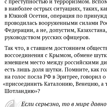
с преступностью и терроризмом. Всп
в наиболее острых ситуациях
,
таких
,
ка
в Южной Осетии
,
операция по принужд
проводилась вооруженными силами Ро
Федерации
,
а не
,
допустим
,
Казахстана
,
руководством русских офицеров.
Так что
,
в ставшем достоянием общест
воссоединения с Крымом
,
обмене шут
имевшем место между российскими д
есть лишь доля шутки. Помните
,
как го
на голос посла РФ в Эритрее
,
говорил о
«
присоединить Каталонию
,
Венецию
,
а 
Шотландию»?
Если серьезно
,
то в мире давно